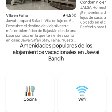
Condominio en S
JALSA Homestay |
de 2 habitaciones 
¡Bienvenido a JAL
Villa en Falna
Calificación promedio: 4.5 de
4.5 (4)
Leopard
lejos de casa, tra
Jawai Leopard Safari - Villa de lujo de 6
ubicado en el cor
bhk en Falna
Descubre el destino de vida silvestre
Perfecto para fami
más emblemático de Rajastán desde una
vida silvestre y vi
base cómoda en la que te sientes como
explorar las famos
en casa: Jawai Safari Stay, Falna. Nuestra
Leopard Hills. Ubicación privilegiada:
Amenidades populares de los
espaciosa villa de 6 recámaras es
muy cerca de la i
perfecta para familias, grupos de amigos
Jawai y del emoci
alojamientos vacacionales en Jawai
y entusiastas del safari que quieran
y la mayoría de lo
Bandh
explorar Jawai y encontrarse con
poca distancia a pie. Experiencia lo
leopardos con Safari. No solo ofrecemos
ayudamos a nuest
un lugar para hospedarte, sino que te
organizar un autén
ayudamos a planear la experiencia
silvestre, recorrid
completa en Jawai, desde safaris de
y transporte. Reserva tu estancia hoy
leopardos hasta consejos locales.
mismo.
¡Personalicemos tu paquete para que
obtengas el mejor valor! Las fotos de
este anuncio no están editadas ni
Cocina
Wifi
filtradas.