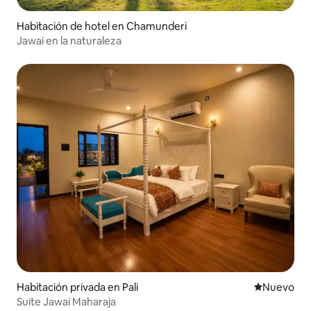
Habitación de hotel en Chamunderi
Jawai en la naturaleza
Habitación privada en Pali
Nuevo aloj
Nuevo
Suite Jawai Maharaja