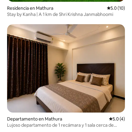
Residencia en Mathura
Calificación
5.0 (10)
Stay by Kanha | A 1 km de Shri Krishna Janmabhoomi
Departamento en Mathura
Calificació
5.0 (4)
Lujoso departamento de 1 recámara y 1 sala cerca de
Krishna Janmbhumi | Aire acondicionado | Cocina