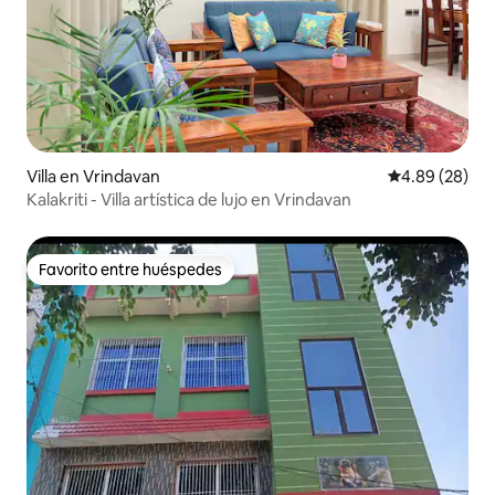
Villa en Vrindavan
Calificación p
4.89 (28)
Kalakriti - Villa artística de lujo en Vrindavan
Favorito entre huéspedes
Favorito entre huéspedes