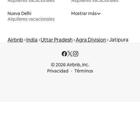
Alquileres vacacionales
Alquileres vacacionales
Nueva Delhi
Mostrar más
Alquileres vacacionales
Airbnb
India
Uttar Pradesh
Agra Division
Jatipura
© 2026 Airbnb, Inc.
Privacidad
Términos