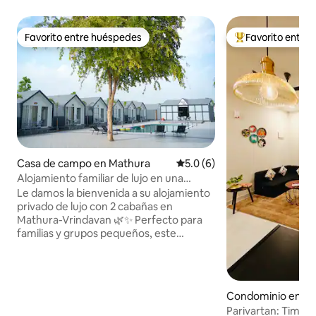
Favorito entre huéspedes
Favorito entre
Favorito entre huéspedes
De los mejores en
Casa de campo en Mathura
Calificación promedio: 5.0 de
5.0 (6)
Alojamiento familiar de lujo en una
cabaña | 2 habitaciones junto a la piscina
Le damos la bienvenida a su alojamiento
en Mathura
privado de lujo con 2 cabañas en
Mathura-Vrindavan 🌿✨ Perfecto para
familias y grupos pequeños, este
alojamiento ofrece 2 amplios
dormitorios, 2 baños en suite, acceso a la
piscina, wifi rápido, televisor inteligente,
estacionamiento gratuito y check-in
Condominio en Vr
autónomo para un máximo de
Parivartan: Timel
5 huéspedes. Ubicado cerca de Prem