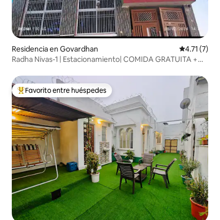
Residencia en Govardhan
Calificación
4.71 (7)
Radha Nivas-1 | Estacionamiento| COMIDA GRATUITA +
cocina|
Favorito entre huéspedes
De los mejores en Favorito entre huéspedes