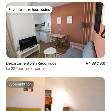
Favorito entre huéspedes
Favorito entre huéspedes
Departamento en Recorridos
Calificación pr
4.89 (183)
Le 22 Tours en el centro
Superanfitrión
Superanfitrión