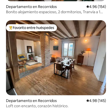
Departamento en Recorridos
Calificación pr
4.96 (154)
Bonito alojamiento espacioso, 2 dormitorios, Tranvía a 1
min
Favorito entre huéspedes
De los mejores en Favorito entre huéspedes
Departamento en Recorridos
Calificación pr
4.98 (145)
Loft con encanto, corazón histórico.