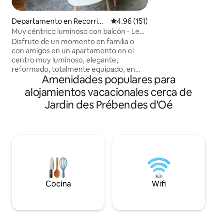
los amplios terren
terraza), piscina c
Departamento en Recorrido
Calificación promedio: 4.96 de 5
4.96 (151)
mayo al 27 de sep
s
Muy céntrico luminoso con balcón - Le
fitness y spa abiertos t
George Sand
Disfrute de un momento en familia o
ha sido rediseñad
con amigos en un apartamento en el
de interiores paris
centro muy luminoso, elegante,
(@geraldinefromlabutte)! V
reformado, totalmente equipado, en
organizará tu estan
Amenidades populares para
una zona tranquila y elegante de Tours.
contáctanos!
Todo se hace a pie: el magnífico jardín de
alojamientos vacacionales cerca de
los Prébendes a 2 minutos a pie , tiendas
Jardin des Prébendes d'Oé
de conveniencia a 200 metros (
Carrefour city) y la plaza Jean Jaures a 8
minutos a pie , estación de tren y cine a
11 minutos a pie . Llegada autónoma y
sencilla. Todo se visita a pie. Ideal para
visitar Tours, los viñedos y los castillos del
Loira...
Cocina
Wifi