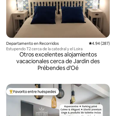
Departamento en Recorridos
Calificación pr
4.94 (287)
Estupendo T2 cerca de la catedral y el Loira
Otros excelentes alojamientos
vacacionales cerca de Jardin des
Prébendes d'Oé
Favorito entre huéspedes
De los mejores en Favorito entre huéspedes