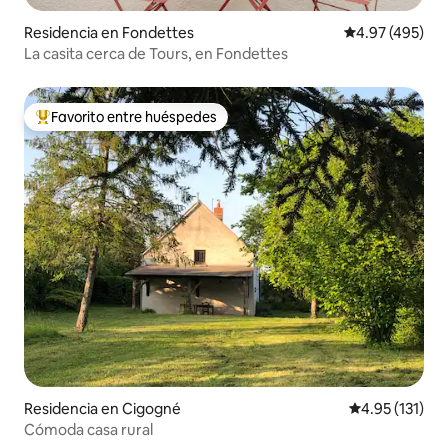
Residencia en Fondettes
Calificación pr
4.97 (495)
La casita cerca de Tours, en Fondettes
Favorito entre huéspedes
De los mejores en Favorito entre huéspedes
Residencia en Cigogné
Calificación p
4.95 (131)
Cómoda casa rural