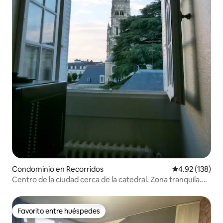
Condominio en Recorridos
Calificación p
4.92 (138)
Centro de la ciudad cerca de la catedral. Zona tranquila.
Garaje.
Favorito entre huéspedes
Favorito entre huéspedes