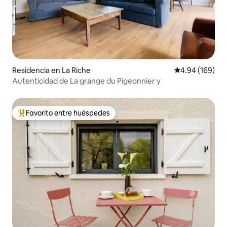
Residencia en La Riche
Calificación pr
4.94 (169)
Autenticidad de La grange du Pigeonnier y
Favorito entre huéspedes
De los mejores en Favorito entre huéspedes