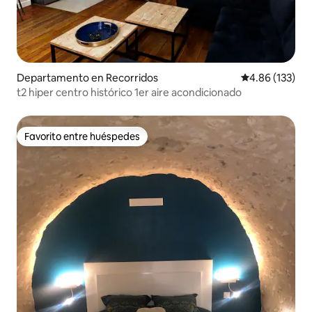
Departamento en Recorridos
Calificación p
4.86 (133)
t2 hiper centro histórico 1er aire acondicionado
Favorito entre huéspedes
Favorito entre huéspedes