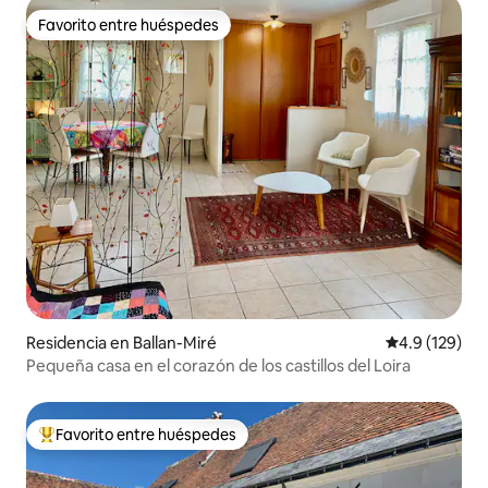
Favorito entre huéspedes
Favorito entre huéspedes
Residencia en Ballan-Miré
Calificación 
4.9 (129)
Pequeña casa en el corazón de los castillos del Loira
Favorito entre huéspedes
De los mejores en Favorito entre huéspedes