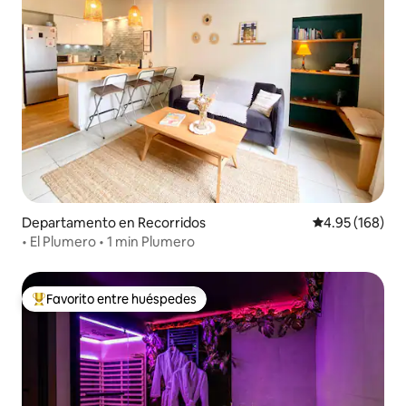
Departamento en Recorridos
Calificación pr
4.95 (168)
• El Plumero • 1 min Plumero
Favorito entre huéspedes
De los mejores en Favorito entre huéspedes