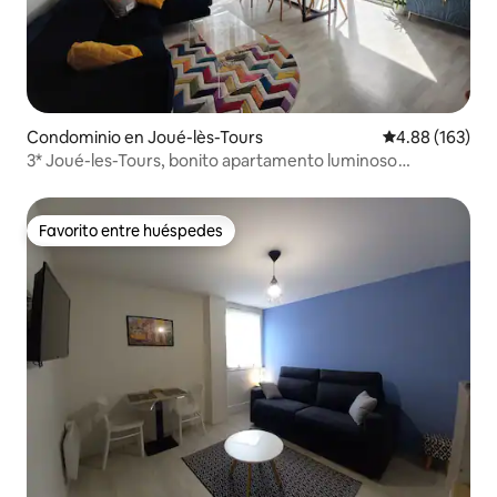
Condominio en Joué-lès-Tours
Calificación pr
4.88 (163)
3* Joué-les-Tours, bonito apartamento luminoso
clasificado
Favorito entre huéspedes
Favorito entre huéspedes