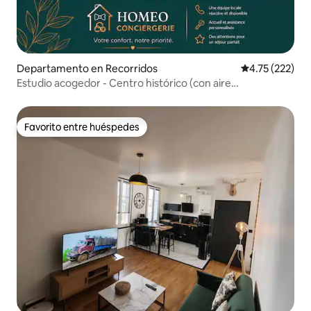
Departamento en Recorridos
Calificación p
4.75 (222)
Estudio acogedor - Centro histórico (con aire
acondicionado)
Favorito entre huéspedes
Favorito entre huéspedes