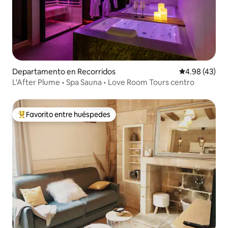
Departamento en Recorridos
Calificación 
4.98 (43)
L'After Plume • Spa Sauna • Love Room Tours centro
Favorito entre huéspedes
De los mejores en Favorito entre huéspedes