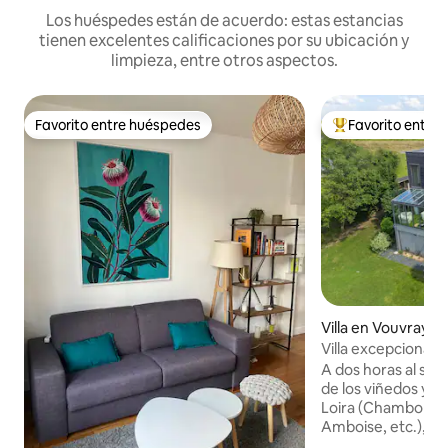
Los huéspedes están de acuerdo: estas estancias
tienen excelentes calificaciones por su ubicación y
limpieza, entre otros aspectos.
Favorito entre huéspedes
Favorito entre
Favorito entre huéspedes
De los mejores en
Villa en Vouvray
Villa excepcional
spa Valle del Loira
A dos horas al sur 
de los viñedos y cas
Loira (Chambord,
Amboise, etc.), al
villa. Totalmente climatizado, disfruta de