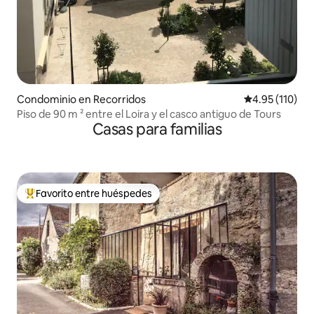
Condominio en Recorridos
Calificación p
4.95 (110)
Piso de 90 m ² entre el Loira y el casco antiguo de Tours
Casas para familias
Favorito entre huéspedes
De los mejores en Favorito entre huéspedes