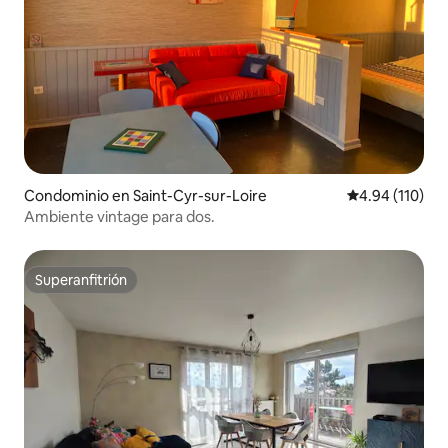
Condominio en Saint-Cyr-sur-Loire
Calificación p
4.94 (110)
Ambiente vintage para dos.
Superanfitrión
Superanfitrión