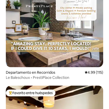
Departamento en Recorridos
Calificación p
4.99 (115)
Le Baleschoux • PrestiPlace Collection
Favorito entre huéspedes
De los mejores en Favorito entre huéspedes