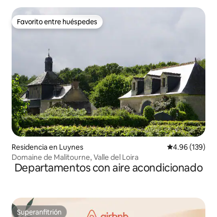
Favorito entre huéspedes
Favorito entre huéspedes
Residencia en Luynes
Calificación pr
4.96 (139)
Domaine de Malitourne, Valle del Loira
Departamentos con aire acondicionado
Superanfitrión
Superanfitrión