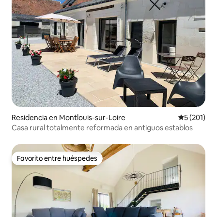
Residencia en Montlouis-sur-Loire
Calificació
5 (201)
Casa rural totalmente reformada en antiguos establos
Favorito entre huéspedes
Favorito entre huéspedes