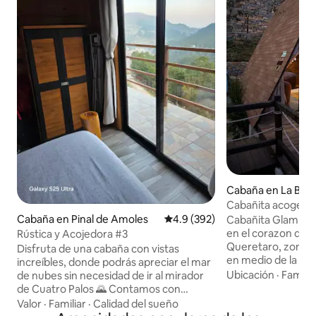
Cabaña en La Bar
Cabañita acogedo
Cabaña en Pinal de Amoles
Calificación promedio: 4.9 de 5
4.9 (392)
Cabañita Glamping
en el corazon de l
Rústica y Acojedora #3
Queretaro, zona b
Disfruta de una cabaña con vistas
en medio de la nat
increíbles, donde podrás apreciar el mar
extraordinaria, es
Ubicación
·
Familia
de nubes sin necesidad de ir al mirador
hamaquero, terraz
de Cuatro Palos 🌄 Contamos con
regaderas y wc, c
excelente internet (antena propia), ideal
Valor
·
Familiar
·
Calidad del sueño
ofrecemos temazca
para mantenerte conectado. La señal