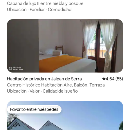
Cabaña de lujo II entre niebla y bosque
Ubicación
·
Familiar
·
Comodidad
Habitación privada en Jalpan de Serra
Calificación p
4.64 (55)
Centro Histórico Habitación Aire, Balcón, Terraza
Ubicación
·
Valor
·
Calidad del sueño
Favorito entre huéspedes
Favorito entre huéspedes