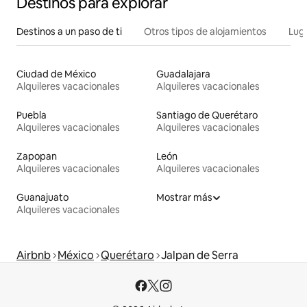
Destinos para explorar
Destinos a un paso de ti
Otros tipos de alojamientos
Lug
Ciudad de México
Guadalajara
Alquileres vacacionales
Alquileres vacacionales
Puebla
Santiago de Querétaro
Alquileres vacacionales
Alquileres vacacionales
Zapopan
León
Alquileres vacacionales
Alquileres vacacionales
Guanajuato
Mostrar más
Alquileres vacacionales
Airbnb
México
Querétaro
Jalpan de Serra