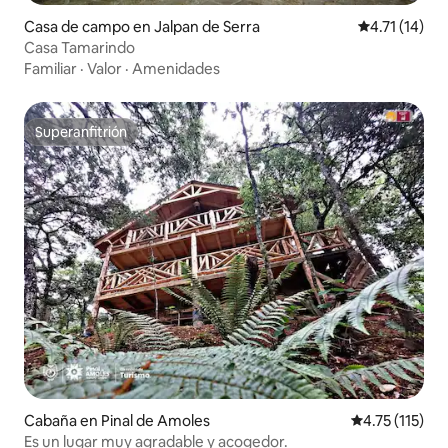
Casa de campo en Jalpan de Serra
Calificación 
4.71 (14)
Casa Tamarindo
Familiar
·
Valor
·
Amenidades
Superanfitrión
Superanfitrión
Cabaña en Pinal de Amoles
Calificación p
4.75 (115)
Es un lugar muy agradable y acogedor.