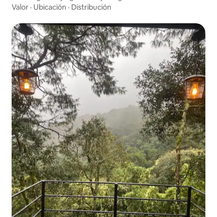
Valor
·
Ubicación
·
Distribución