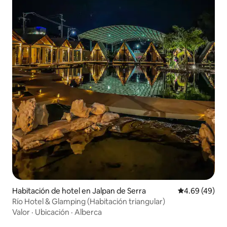
Habitación de hotel en Jalpan de Serra
Calificación p
4.69 (49)
Río Hotel & Glamping (Habitación triangular)
Valor
·
Ubicación
·
Alberca