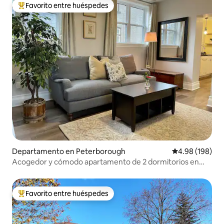
Favorito entre huéspedes
De los mejores en Favorito entre huéspedes
Departamento en Peterborough
Calificación pr
4.98 (198)
Acogedor y cómodo apartamento de 2 dormitorios en
casa centenaria
Favorito entre huéspedes
De los mejores en Favorito entre huéspedes