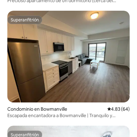
Precioso apartamento de un dormitorio (cerca del
centro/playa)
Superanfitrión
Superanfitrión
Condominio en Bowmanville
Calificación p
4.83 (64)
Escapada encantadora a Bowmanville | Tranquilo y
cómodo
Superanfitrión