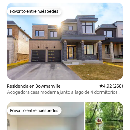
Favorito entre huéspedes
Favorito entre huéspedes
Residencia en Bowmanville
Calificación pr
4.92 (268)
Acogedora casa moderna junto al lago de 4 dormitorios a
unos pasos del lago
Favorito entre huéspedes
Favorito entre huéspedes