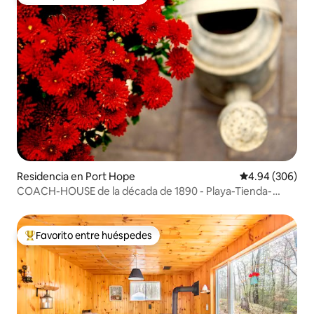
Favorito entre huéspedes
Residencia en Port Hope
Calificación pr
4.94 (306)
COACH-HOUSE de la década de 1890 - Playa-Tienda-
Restaurante - LUX Retreat
Favorito entre huéspedes
De los mejores en Favorito entre huéspedes