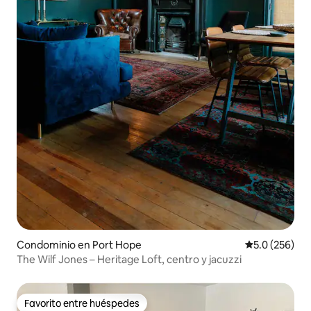
Condominio en Port Hope
Calificación 
5.0 (256)
The Wilf Jones – Heritage Loft, centro y jacuzzi
Favorito entre huéspedes
Favorito entre huéspedes