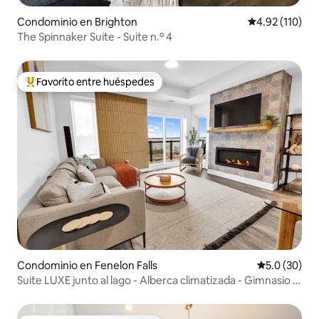
Condominio en Brighton
Calificación p
4.92 (110)
The Spinnaker Suite - Suite n.º 4
Favorito entre huéspedes
De los mejores en Favorito entre huéspedes
Condominio en Fenelon Falls
Calificación
5.0 (30)
Suite LUXE junto al lago - Alberca climatizada - Gimnasio -
Pickleball