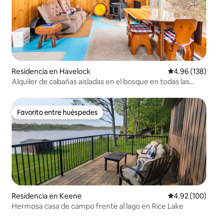
Residencia en Havelock
Calificación pr
4.96 (138)
Alquiler de cabañas aisladas en el bosque en todas las
estaciones
Favorito entre huéspedes
Favorito entre huéspedes
Residencia en Keene
Calificación pr
4.92 (100)
Hermosa casa de campo frente al lago en Rice Lake