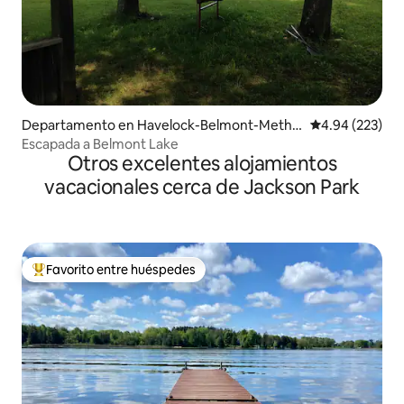
Departamento en Havelock-Belmont-Methu
Calificación pr
4.94 (223)
en
Escapada a Belmont Lake
Otros excelentes alojamientos
vacacionales cerca de Jackson Park
Favorito entre huéspedes
De los mejores en Favorito entre huéspedes