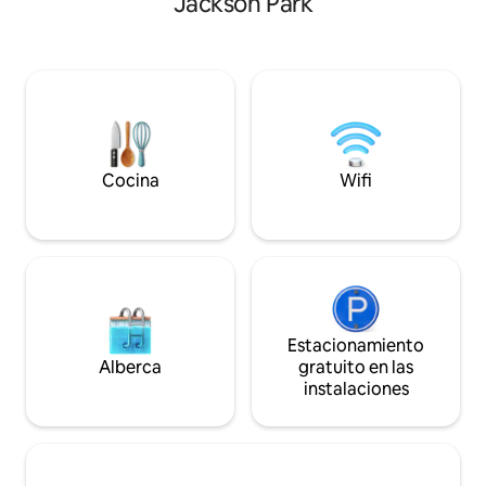
Jackson Park
totalmente equipada,
condado de Northumberl
electrodomésticos de acero inoxidable.
condado de Prince
Impecablemente limpia. Disfruta de una
de una ruta de vino
habitación familiar con chimenea de gas
histórico Port Hope
con vistas a un enorme patio trasero y
Cobourg. A minuto
una terraza con barbacoa nueva. A
Motorsport. Espaci
pocos pasos del lago, galería de arte,
remolques. En el invierno, esquía en
parque Del Crary, parque Memorial,
Brimacombe o con
mercado de agricultores y a pocos pasos
nuestros senderos
Cocina
Wifi
del centro de la ciudad. * Se requiere un
documento de identificación con foto
para todos los huéspedes que se alojen
bajo petición*
Estacionamiento
Alberca
gratuito en las
instalaciones