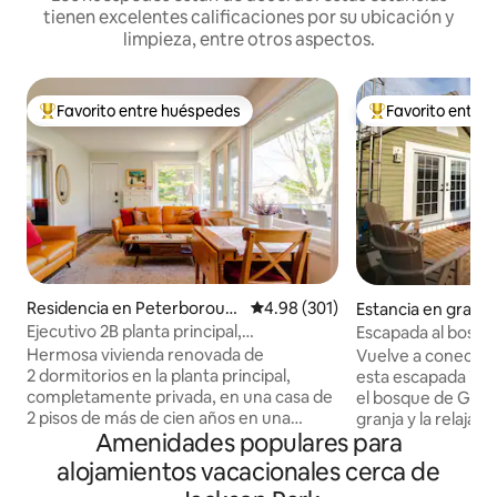
tienen excelentes calificaciones por su ubicación y
limpieza, entre otros aspectos.
Favorito entre huéspedes
Favorito entre
De los mejores en Favorito entre huéspedes
De los mejores en
Residencia en Peterboroug
Calificación promedio: 4.98 de 5
4.98 (301)
Estancia en granj
h
bellcroft
Ejecutivo 2B planta principal,
Escapada al bosq
aparcamiento gratuito y patio trasero
Hermosa vivienda renovada de
Vuelve a conectar 
2 dormitorios en la planta principal,
esta escapada inol
completamente privada, en una casa de
el bosque de Ganar
2 pisos de más de cien años en una
granja y la relajación. Haz ciclis
Amenidades populares para
ubicación privilegiada. Estacionamiento
montaña, senderis
gratuito para 2 autos. Camas tamaño
pescar y navegar. Disfruta de la vida en
alojamientos vacacionales cerca de
king y queen muy cómodas. Cocina
una granja de cabal