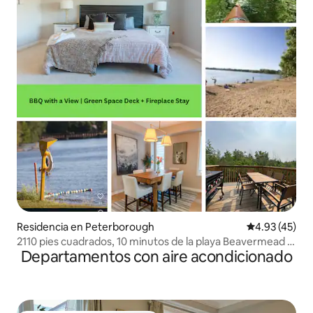
Residencia en Peterborough
Calificación 
4.93 (45)
2110 pies cuadrados, 10 minutos de la playa Beavermead y
Departamentos con aire acondicionado
DT, senderos, barbacoa