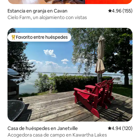
Estancia en granja en Cavan
Calificación p
4.96 (155)
Cielo Farm, un alojamiento con vistas
Favorito entre huéspedes
De los mejores en Favorito entre huéspedes
Casa de huéspedes en Janetville
Calificación pr
4.94 (120)
Acogedora casa de campo en Kawartha Lakes