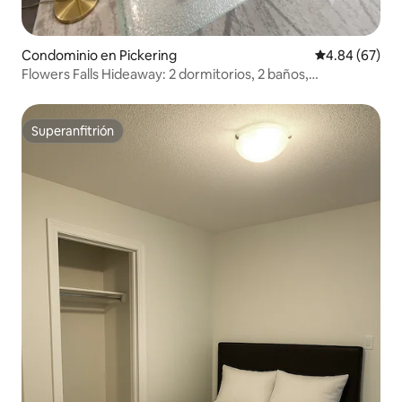
Condominio en Pickering
Calificación p
4.84 (67)
Flowers Falls Hideaway: 2 dormitorios, 2 baños,
apartamento retiro
Superanfitrión
Superanfitrión