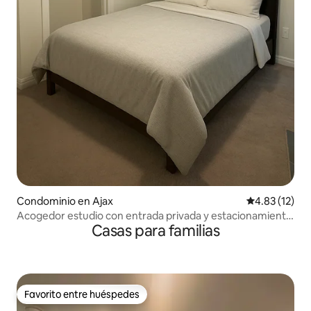
Condominio en Ajax
Calificación 
4.83 (12)
Acogedor estudio con entrada privada y estacionamiento
Casas para familias
personal
Favorito entre huéspedes
Favorito entre huéspedes