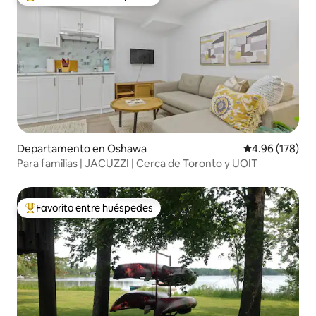
De los mejores en Favorito entre huéspedes
Departamento en Oshawa
Calificación pr
4.96 (178)
Para familias | JACUZZI | Cerca de Toronto y UOIT
Favorito entre huéspedes
De los mejores en Favorito entre huéspedes