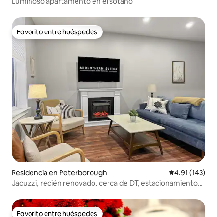
Luminoso apartamento en el sótano
Favorito entre huéspedes
Favorito entre huéspedes
Residencia en Peterborough
Calificación p
4.91 (143)
Jacuzzi, recién renovado, cerca de DT, estacionamiento
gratuito | TS
Favorito entre huéspedes