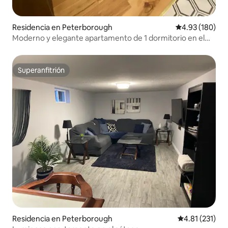
Residencia en Peterborough
Calificación pr
4.93 (180)
Moderno y elegante apartamento de 1 dormitorio en el
centro
Superanfitrión
Superanfitrión
Residencia en Peterborough
Calificación p
4.81 (231)