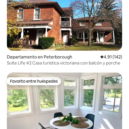
Departamento en Peterborough
Calificación p
4.91 (142)
Suite Life #2 Casa turística victoriana con balcón y porche
Favorito entre huéspedes
Favorito entre huéspedes