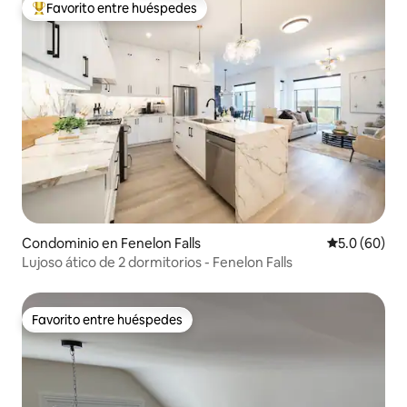
Favorito entre huéspedes
De los mejores en Favorito entre huéspedes
Condominio en Fenelon Falls
Calificación
5.0 (60)
Lujoso ático de 2 dormitorios - Fenelon Falls
Favorito entre huéspedes
Favorito entre huéspedes