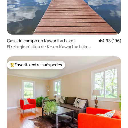
Casa de campo en Kawartha Lakes
Calificación pr
4.93 (196)
El refugio rústico de Ke en Kawartha Lakes
Favorito entre huéspedes
De los mejores en Favorito entre huéspedes