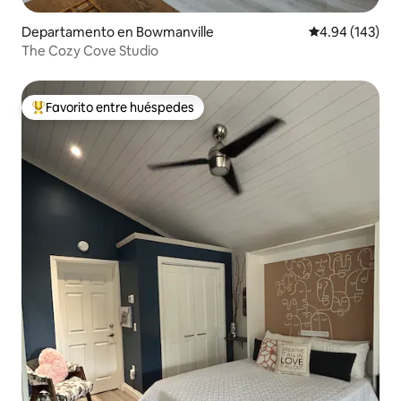
Departamento en Bowmanville
Calificación pr
4.94 (143)
The Cozy Cove Studio
Favorito entre huéspedes
De los mejores en Favorito entre huéspedes