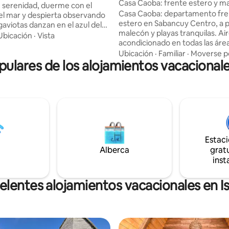
Casa Caoba: frente estero y m
 serenidad, duerme con el
Sabancuy
Casa Caoba: departamento fren
el mar y despierta observando
estero en Sabancuy Centro, a p
gaviotas danzan en el azul del
malecón y playas tranquilas. Ai
entras los pescadores en sus
Ubicación
·
Vista
acondicionado en todas las área
jan sus estelas plateadas, en el
rápido 250 Mbps, cocina compl
Ubicación
·
Familiar
·
Moverse po
zo del amanecer, mirar los
lares de los alojamientos vacacionale
equipada (estufa, horno, refrig
pasar enfrente de tu ventana
cafetera, microondas), estaci
buena opción, puedes disfrutar
vigilado y self check-in 24/7. Ide
na romántica deleitando un
familias: admira atardeceres de
y una copa de vino, mientras
terraza con vistas al agua, recor
del telón que te ofrece las
malecón con antojitos regional
s tonalidades del mar de
relájate en playas calmadas. Li
e.
profesional y cancelación flexib
Estac
garantizadas
Alberca
gratu
inst
elentes alojamientos vacacionales en I