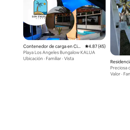
Contenedor de carga en Ciud
Calificación promedio:
4.87 (45)
ad del Carmen
Playa Los Angeles Bungalow KALUA
Ubicación
·
Familiar
·
Vista
Residenci
en
Preciosa c
Valor
·
Fam