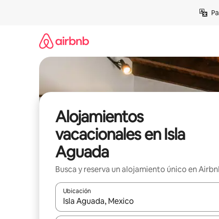
Ir
Pa
al
contenido
Alojamientos
vacacionales en Isla
Aguada
Busca y reserva un alojamiento único en Airb
Ubicación
Cuando los resultados estén disponibles, podrás na