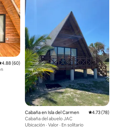
iones
Calificación promedio: 4.88 de 5; 60 evaluaciones
4.88 (60)
en
Cabaña en Isla del Carmen
Calificación promedio:
4.73 (78)
Cabaña del abuelo JAC
Ubicación
·
Valor
·
En solitario