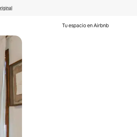
riginal
Tu espacio en Airbnb
ien tocando y deslizando la pantalla.