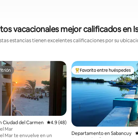
tos vacacionales mejor calificados en I
tas estancias tienen excelentes calificaciones por su ubicació
itrión
Favorito entre huéspedes
itrión
De los mejores en Favorito ent
n Ciudad del Carmen
Calificación promedio: 4.9 de 5; 48 evaluac
4.9 (48)
4.86 de 5; 183 evaluaciones
el Mar
Departamento en Sabancuy
C
el Mar te envuelve en un