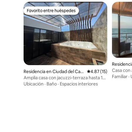
Favorito entre huéspedes
Favorito entre huéspedes
Residenci
men
Casa con 
Residencia en Ciudad del Car
Calificación promedio:
4.87 (15)
Familiar
·
men
Amplia casa con jacuzzi-terraza hasta 12
huéspedes
Ubicación
·
Baño
·
Espacios interiores