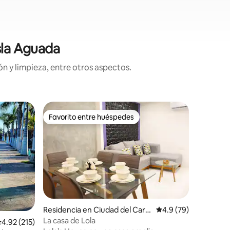
sla Aguada
n y limpieza, entre otros aspectos.
Cabaña e
Favorito entre huéspedes
Favorit
re huéspedes
Favorito entre huéspedes
Favorit
Mytos | 
Despierta
algunos 
hermosos de
encontra
tranquilo
Ubicació
con famil
Estamos 
unos pas
iones
Residencia en Ciudad del Car
Calificación promedio
4.9 (79)
avistar de
men
La casa de Lola
alificación promedio: 4.92 de 5; 215 evaluaciones
4.92 (215)
atractivos 