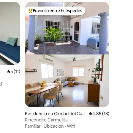
Favorito entre huéspedes
De los mejores en Favorito entre huéspedes
iones
Calificación promedio: 5 de 5; 11 evaluaciones
5 (11)
d
Residencia en Ciudad del Car
Calificación promedio
4.85 (13)
men
Rinconcito Carmelita
Familiar
·
Ubicación
·
Wifi