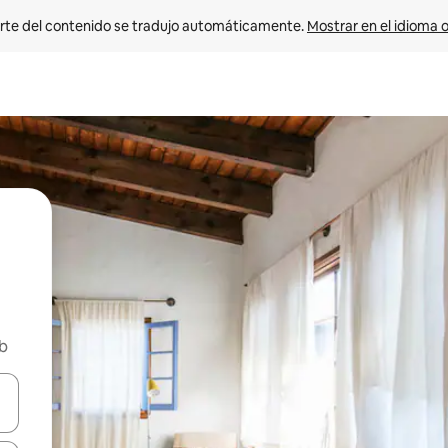
rte del contenido se tradujo automáticamente. 
Mostrar en el idioma o
nb
vegar usando las teclas de las flechas hacia arriba y hacia abajo, o b