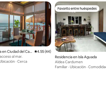
Favorito entre huéspedes
Favorito entre huéspedes
a en Ciudad del Car
Calificación promedio: 4.55 de 5; 44 evaluac
4.55 (44)
acceso al mar.
Residencia en Isla Aguada
 4.87 de 5; 15 evaluaciones
Ubicación
·
Cerca
Aldea Cardumen
Familiar
·
Ubicación
·
Comodida