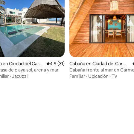
 4.87 de 5; 45 evaluaciones
a en Ciudad del Carm
Calificación promedio: 4.9 de 5; 31 evaluac
4.9 (31)
Cabaña en Ciudad del Carme
n
asa de playa sol, arena y mar
Cabaña frente al mar en Carm
iliar
·
Jacuzzi
Familiar
·
Ubicación
·
TV