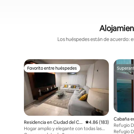
Alojamien
Los huéspedes están de acuerdo: es
Favorito entre huéspedes
Superanf
Favorito entre huéspedes
Superanf
Cabaña e
Residencia en Ciudad del Ca
Calificación promedio: 
4.86 (183)
Refugio D
rmen
Hogar amplio y elegante con todas las
Refugio D