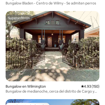
Bungalow Bladen - Centro de Wilmy - Se admiten perros
Superanfitrión
Superanfitrión
Bungalow en Wilmington
Calificación p
4.93 (150)
Bungalow de medianoche, cerca del distrito de Cargo y
del centro