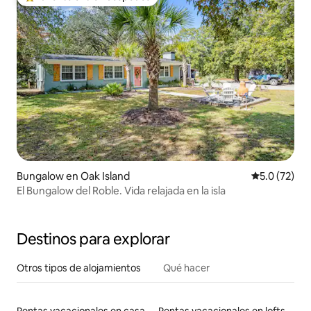
De los mejores en Favorito entre huéspedes
Bungalow en Oak Island
Calificación
5.0 (72)
El Bungalow del Roble. Vida relajada en la isla
Destinos para explorar
Otros tipos de alojamientos
Qué hacer