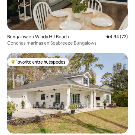
Bungalow en Windy Hill Beach
Calificación p
4.94 (72)
Conchas marinas en Seabreeze Bungalows
Favorito entre huéspedes
De los mejores en Favorito entre huéspedes