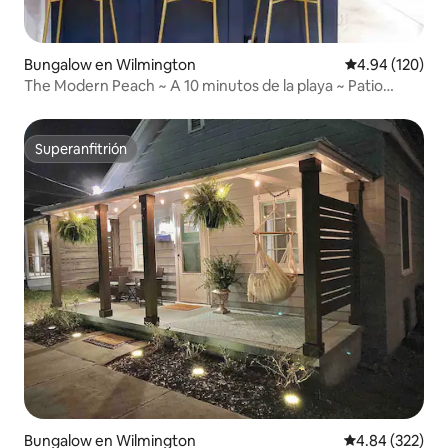
Bungalow en Wilmington
Calificación pr
4.94 (120)
The Modern Peach ~ A 10 minutos de la playa ~ Patio
vallado
Superanfitrión
Superanfitrión
Bungalow en Wilmington
Calificación pr
4.84 (322)