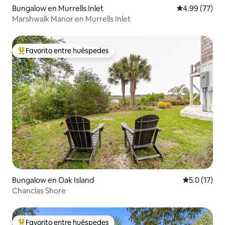
Bungalow en Murrells Inlet
Calificación p
4.99 (77)
Marshwalk Manor en Murrells Inlet
Favorito entre huéspedes
De los mejores en Favorito entre huéspedes
Bungalow en Oak Island
Calificación
5.0 (17)
Chanclas Shore
Favorito entre huéspedes