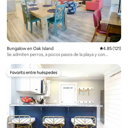
Bungalow en Oak Island
Calificación p
4.85 (121)
Se admiten perros, a pocos pasos de la playa y con
sábanas.
Favorito entre huéspedes
Favorito entre huéspedes