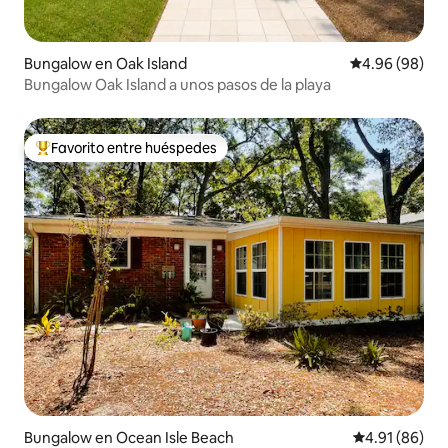
Bungalow en Oak Island
Calificación p
4.96 (98)
Bungalow Oak Island a unos pasos de la playa
Favorito entre huéspedes
De los mejores en Favorito entre huéspedes
Bungalow en Ocean Isle Beach
Calificación 
4.91 (86)