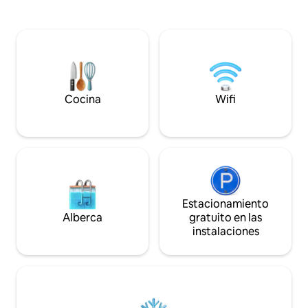
sonido de las ola
porches con mecedoras y la terraza.
suavemente en la 
Cocina equipada de tamaño completo,
minutos estarás s
libros, discos, espacio para yoga y WiFi
de los pies en la arena. Un lote e
en la oficina del solárium, o trae tus
privado con fácil a
contraseñas y ve tus programas
aparcamiento. Además, es el lugar
favoritos. Descansa tranquilamente en 3
perfecto para pasa
amplias habitaciones con 2 colchones
con mosquitera o 
tamaño king y uno tamaño queen de
Cocina
Wifi
a la sombra.
espuma viscoelástica, edredones de
plumas y almohadas. Ven, relájate,
disfruta
Estacionamiento
Alberca
gratuito en las
instalaciones