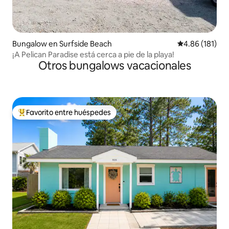
Bungalow en Surfside Beach
Calificación p
4.86 (181)
¡A Pelican Paradise está cerca a pie de la playa!
Otros bungalows vacacionales
Favorito entre huéspedes
De los mejores en Favorito entre huéspedes