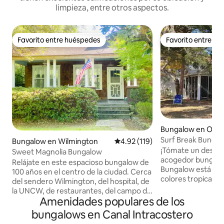
limpieza, entre otros aspectos.
Favorito entre huéspedes
Favorito entre h
Favorito entre huéspedes
Favorito entre h
Bungalow en Oak I
Surf Break Bunga
Bungalow en Wilmington
Calificación promedio: 4.92 de 5
4.92 (119)
¡Tómate un descan
Sweet Magnolia Bungalow
acogedor bungalow de p
Relájate en este espacioso bungalow de
Bungalow está dec
100 años en el centro de la ciudad. Cerca
colores tropicales
del sendero Wilmington, del hospital, de
decoración de surf. Esta es la escap
la UNCW, de restaurantes, del campo de
perfecta para pas
Amenidades populares de los
golf, de la cervecería y de tiendas. A diez
familia, con amig
minutos del centro de la ciudad y de la
bungalows en Canal Intracostero
escapar de las multitude
playa. Quédate en casa y disfruta de los