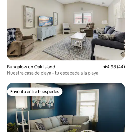
Bungalow en Oak Island
Calificación p
4.98 (44)
Nuestra casa de playa - tu escapada a la playa
Favorito entre huéspedes
Favorito entre huéspedes