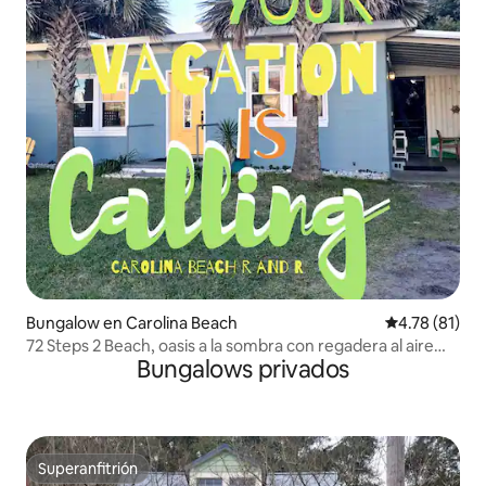
Bungalow en Carolina Beach
Calificación 
4.78 (81)
72 Steps 2 Beach, oasis a la sombra con regadera al aire
Bungalows privados
libre
Superanfitrión
Superanfitrión