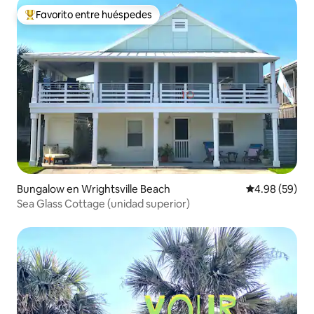
Favorito entre huéspedes
De los mejores en Favorito entre huéspedes
Bungalow en Wrightsville Beach
Calificación p
4.98 (59)
Sea Glass Cottage (unidad superior)