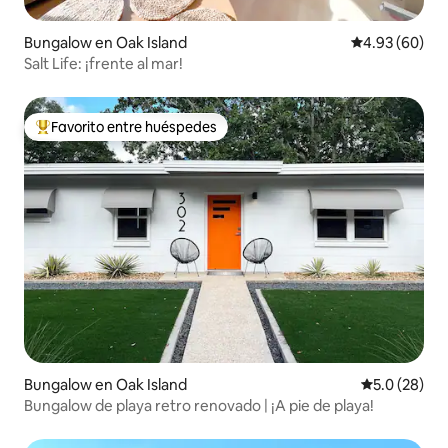
Bungalow en Oak Island
Calificación p
4.93 (60)
Salt Life: ¡frente al mar!
Favorito entre huéspedes
De los mejores en Favorito entre huéspedes
Bungalow en Oak Island
Calificación
5.0 (28)
Bungalow de playa retro renovado | ¡A pie de playa!