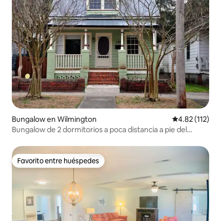
Bungalow en Wilmington
Calificación p
4.82 (112)
Bungalow de 2 dormitorios a poca distancia a pie del
centro de la ciudad.
Favorito entre huéspedes
Favorito entre huéspedes