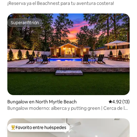
¡Reserva ya el Beachnest para tu aventura costera!
Superanfitrión
Superanfitrión
Bungalow en North Myrtle Beach
Calificación 
4.92 (13)
Bungalow moderno: alberca y putting green | Cerca de la
playa
Favorito entre huéspedes
De los mejores en Favorito entre huéspedes