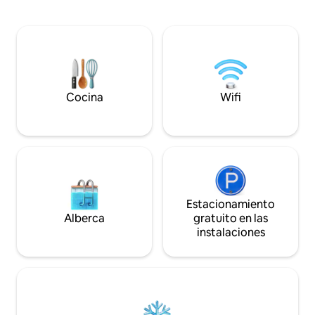
un paseo en bicicl
sentirán como en casa. WIFI, TV, cajas
Nextbike al otro lado d
BT, espacio de estacionamiento están
a la autopista cer
disponibles de forma gratuita; para la
farmacia, universi
sauna tomamos una pequeña feey. La
poca distancia a pie. ESTACIONAMI
cocina está bien equipada .
GRATUITO frente a l
de pantalla plana (
Bluetooth Music
Cocina
Wifi
Estacionamiento
Alberca
gratuito en las
instalaciones