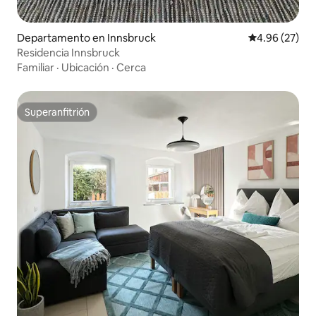
Departamento en Innsbruck
Calificación p
4.96 (27)
Residencia Innsbruck
Familiar
·
Ubicación
·
Cerca
Superanfitrión
Superanfitrión