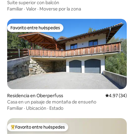
Suite superior con balcón
Familiar
·
Valor
·
Moverse por la zona
Favorito entre huéspedes
Favorito entre huéspedes
Residencia en Oberperfuss
Calificación p
4.97 (34)
Casa en un paisaje de montaña de ensueño
Familiar
·
Ubicación
·
Estado
Favorito entre huéspedes
De los mejores en Favorito entre huéspedes