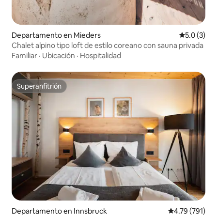
Departamento en Mieders
Calificació
5.0 (3)
Chalet alpino tipo loft de estilo coreano con sauna privada
Familiar
·
Ubicación
·
Hospitalidad
Superanfitrión
Superanfitrión
Departamento en Innsbruck
Calificación p
4.79 (791)