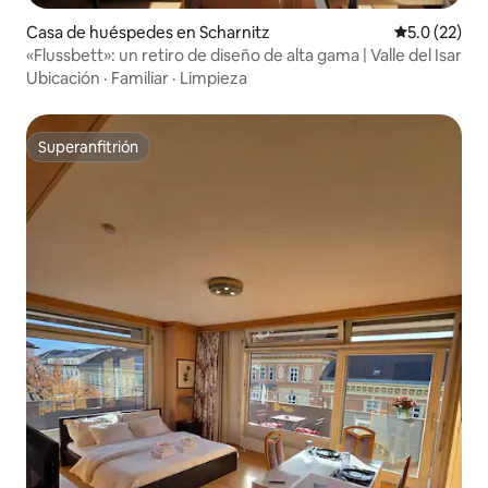
Casa de huéspedes en Scharnitz
Calificación
5.0 (22)
«Flussbett»: un retiro de diseño de alta gama | Valle del Isar
Ubicación
·
Familiar
·
Limpieza
Superanfitrión
Superanfitrión