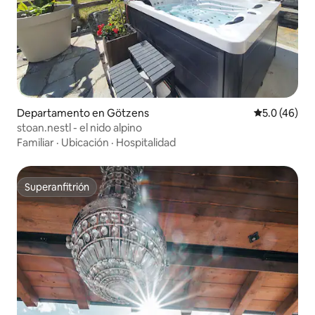
Departamento en Götzens
Calificación
5.0 (46)
stoan.nestl - el nido alpino
Familiar
·
Ubicación
·
Hospitalidad
Superanfitrión
Superanfitrión