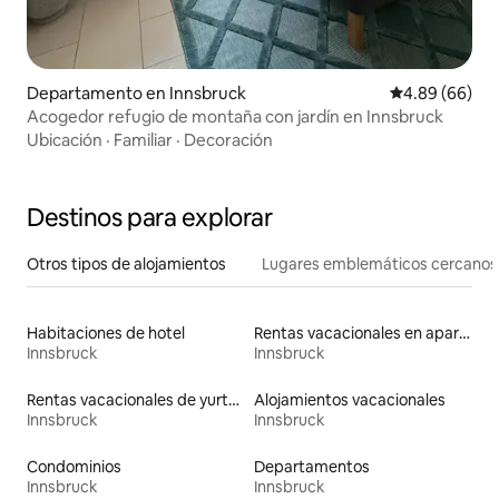
Departamento en Innsbruck
Calificación p
4.89 (66)
Acogedor refugio de montaña con jardín en Innsbruck
Ubicación
·
Familiar
·
Decoración
Destinos para explorar
Otros tipos de alojamientos
Lugares emblemáticos cercanos
Habitaciones de hotel
Rentas vacacionales en apartoteles
Innsbruck
Innsbruck
Rentas vacacionales de yurtas con jacuzzi
Alojamientos vacacionales
Innsbruck
Innsbruck
Condominios
Departamentos
Innsbruck
Innsbruck