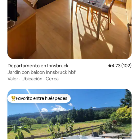
Departamento en Innsbruck
Calificación p
4.73 (102)
Jardin con balcon Innsbruck hbf
Valor
·
Ubicación
·
Cerca
Favorito entre huéspedes
De los mejores en Favorito entre huéspedes