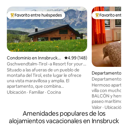
Favorito entre huéspedes
Favorito entre
De los mejores en Favorito entre huéspedes
De los mejores en
Condominio en Innsbruck-L
Calificación promedio: 4.99 de 5
4.99 (148)
and
Gschwendtalm-Tirol -a Resort for your
Take-Time
Situado a las afueras de un pueblo de
Departamento en 
montaña del Tirol, este lugar le ofrece
Departamento esp
una vista maravillosa y amplia. El
vistas a la montaña
Hermoso apartam
apartamento, que combina
encantadora
villa con mucho 
amorosamente tradición y modernidad,
Ubicación
·
Familiar
·
Cocina
BALCÓN y hermosas
te permitirá calmarte y recargar pilas al
paseo marítimo del
instante. Un teleférico cercano le
ventanas en cada 
Valor
·
Ubicación
·
permite practicar todo tipo de deportes
Amenidades populares de los
LUMINOSAS y SOLEADAS. Si te gusta
de montaña en verano e invierno. Sin
visitar el casco an
embargo, incluso aquellos que
alojamientos vacacionales en Innsbruck
puedes pasear por el R
simplemente "se queden y se relajen" se