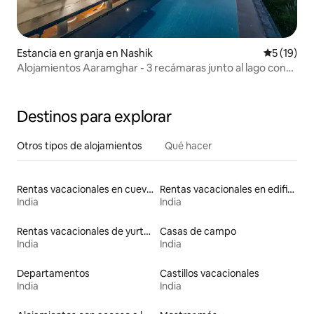
Estancia en granja en Nashik
Calificaci
5 (19)
Alojamientos Aaramghar - 3 recámaras junto al lago con
desayuno incluido
Destinos para explorar
Otros tipos de alojamientos
Qué hacer
Rentas vacacionales en cuevas
Rentas vacacionales en edificios religiosos
India
India
Rentas vacacionales de yurtas
Casas de campo
India
India
Departamentos
Castillos vacacionales
India
India