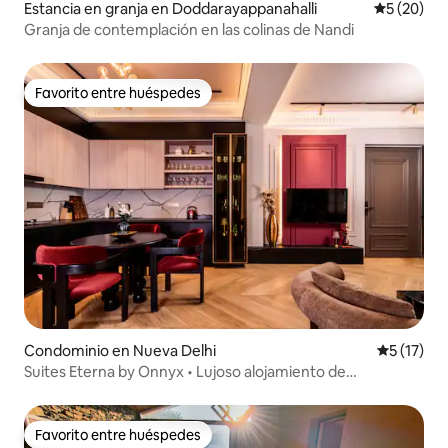
Estancia en granja en Doddarayappanahalli
Calificaci
5 (20)
Granja de contemplación en las colinas de Nandi
Favorito entre huéspedes
Favorito entre huéspedes
Condominio en Nueva Delhi
Calificaci
5 (17)
Suites Eterna by Onnyx • Lujoso alojamiento de
3 habitaciones con baño
Favorito entre huéspedes
Favorito entre huéspedes