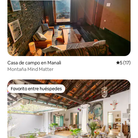
Casa de campo en Manali
Calificaci
5 (17)
Montaña Mind Matter
Favorito entre huéspedes
Favorito entre huéspedes