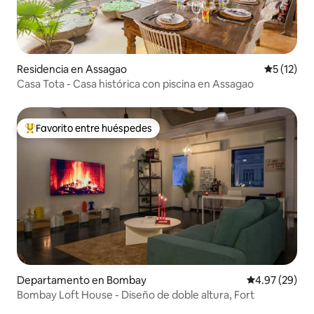
Residencia en Assagao
Calificaci
5 (12)
Casa Tota - Casa histórica con piscina en Assagao
Favorito entre huéspedes
De los mejores en Favorito entre huéspedes
Departamento en Bombay
Calificación p
4.97 (29)
Bombay Loft House - Diseño de doble altura, Fort