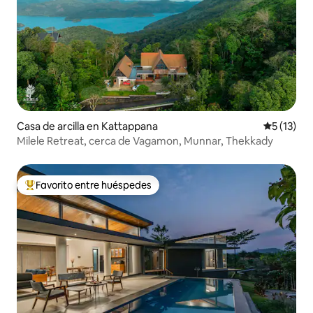
Casa de arcilla en Kattappana
Calificaci
5 (13)
Milele Retreat, cerca de Vagamon, Munnar, Thekkady
Favorito entre huéspedes
De los mejores en Favorito entre huéspedes