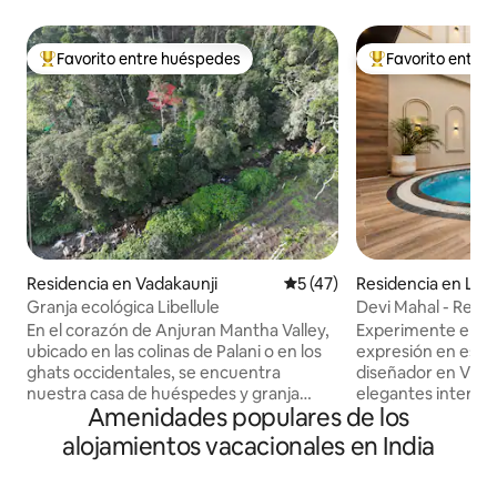
Favorito entre huéspedes
Favorito entre
De los mejores en Favorito entre huéspedes
De los mejores en
Residencia en Vadakaunji
Calificación promedio: 5 de 
5 (47)
Residencia en Lu
Granja ecológica Libellule
Devi Mahal - Retiro
privada cubierta
En el corazón de Anjuran Mantha Valley,
Experimente el lu
ubicado en las colinas de Palani o en los
expresión en esta 
ghats occidentales, se encuentra
diseñador en Vrin
nuestra casa de huéspedes y granja
elegantes interior
Amenidades populares de los
familiar orgánica. A 45 minutos en coche
patrimonio, techos
de Kodaikanal y a 25 minutos a pie de
profunda privada c
alojamientos vacacionales en India
nuestra propiedad. Frente a un arroyo
espacios cuidados 
de agua de manantial, rodeado de una
de primera calidad