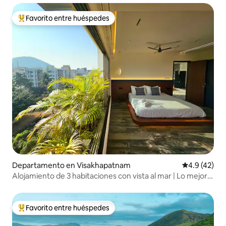
Favorito entre huéspedes
De los mejores en Favorito entre huéspedes
Departamento en Visakhapatnam
Calificación
4.9 (42)
Alojamiento de 3 habitaciones con vista al mar | Lo mejor
de Vizag | Favorito de los huéspedes
Favorito entre huéspedes
De los mejores en Favorito entre huéspedes