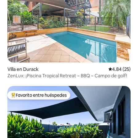
Villa en Durack
Calificación p
4.84 (25)
ZenLux: ¡Piscina Tropical Retreat ~ BBQ ~ Campo de golf!
Favorito entre huéspedes
De los mejores en Favorito entre huéspedes