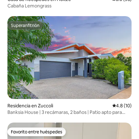
Cabaña Lemongrass
Superanfitrión
Superanfitrión
Residencia en Zuccoli
Calificación
4.8 (10)
Banksia House | 3 recámaras, 2 baños | Patio apto para
mascotas
Favorito entre huéspedes
Favorito entre huéspedes