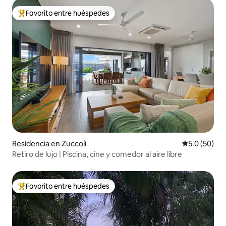
Favorito entre huéspedes
De los mejores en Favorito entre huéspedes
Residencia en Zuccoli
Calificación
5.0 (50)
Retiro de lujo | Piscina, cine y comedor al aire libre
Favorito entre huéspedes
De los mejores en Favorito entre huéspedes