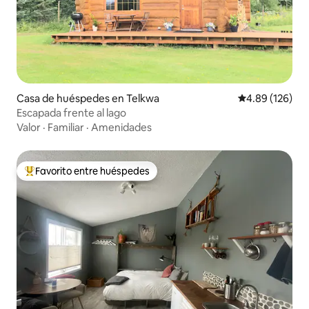
Casa de huéspedes en Telkwa
Calificación pr
4.89 (126)
Escapada frente al lago
Valor
·
Familiar
·
Amenidades
Favorito entre huéspedes
De los mejores en Favorito entre huéspedes