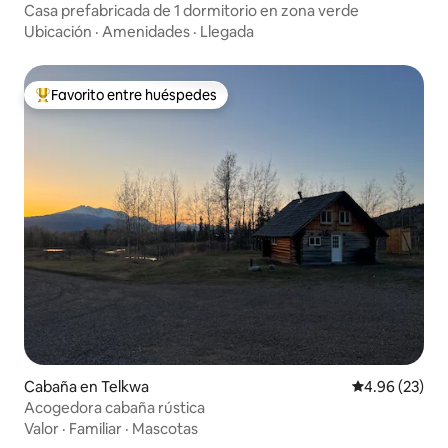
Casa prefabricada de 1 dormitorio en zona verde
Ubicación
·
Amenidades
·
Llegada
Favorito entre huéspedes
De los mejores en Favorito entre huéspedes
Cabaña en Telkwa
Calificación p
4.96 (23)
Acogedora cabaña rústica
Valor
·
Familiar
·
Mascotas