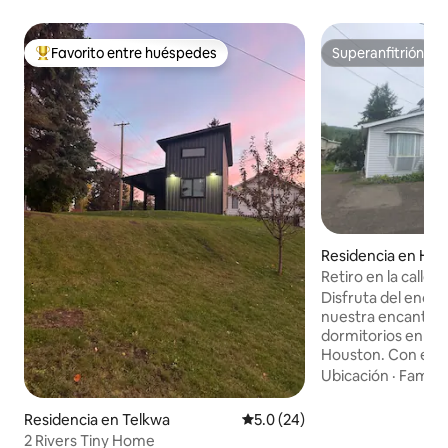
Favorito entre huéspedes
Superanfitrión
De los mejores en Favorito entre huéspedes
Superanfitrión
Residencia en Ho
Retiro en la calle 6
Disfruta del enca
nuestra encantado
dormitorios en la 
Houston. Con espa
personas (9 incluid
Ubicación
·
Familia
refugio lleno de c
espacioso patio pe
Residencia en Telkwa
Calificación promedio: 5.0 de 
5.0 (24)
Está convenientem
2 Rivers Tiny Home