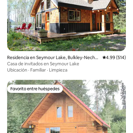
Residencia en Seymour Lake, Bulkley-Nechak
Calificación pr
4.99 (514)
o-A
Casa de invitados en Seymour Lake
Ubicación
·
Familiar
·
Limpieza
Favorito entre huéspedes
Favorito entre huéspedes