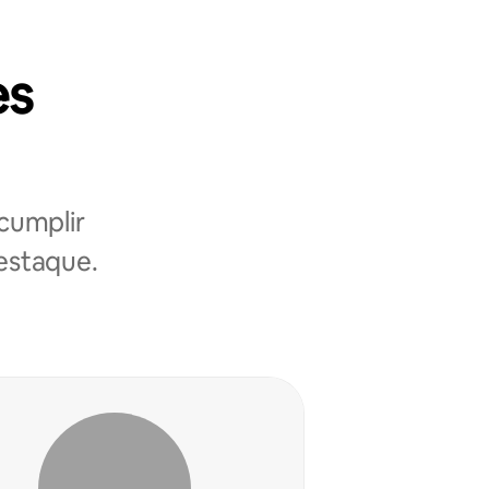
es
cumplir
destaque.