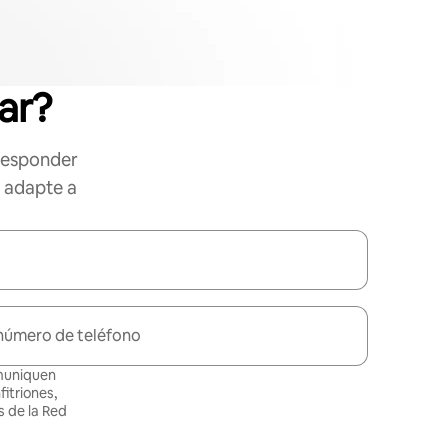
ar?
responder
e adapte a
número de teléfono
omuniquen
itriones,
 de la Red