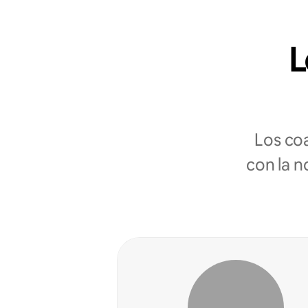
L
Los co
con la n