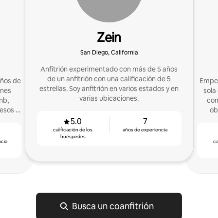
Zein
San Diego, California
Anfitrión experimentado con más de 5 años
de un anfitrión con una calificación de 5
años de
Empec
estrellas. Soy anfitrión en varios estados y en
ones
sola casa. Ahora, a
varias ubicaciones.
nb,
com
esos y
ob
5.0
7
calificación de los
años de experiencia
huéspedes
ncia
ca
Busca un coanfitrión