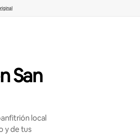
riginal
en San
nfitrión local
o y de tus