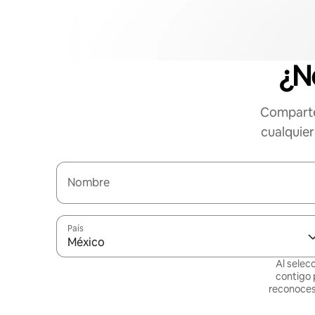
¿N
Comparte
cualquier
Nombre
País
México
Al selec
contigo 
reconoces 