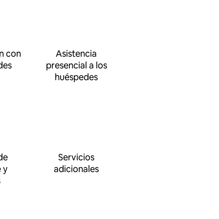
n con
Asistencia
des
presencial a los
huéspedes
de
Servicios
 y
adicionales
s