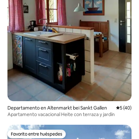
Departamento en Altenmarkt bei Sankt Gallen
Calificaci
5 (40)
Apartamento vacacional Heite con terraza y jardín
Favorito entre huéspedes
Favorito entre huéspedes