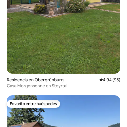
Residencia en Obergrünburg
Calificación p
4.94 (95)
Casa Morgensonne en Steyrtal
Favorito entre huéspedes
Favorito entre huéspedes