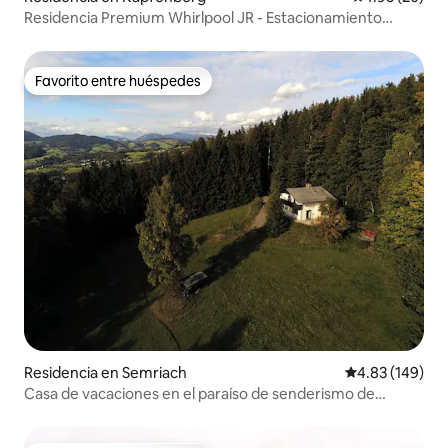
Residencia Premium Whirlpool JR - Estacionamiento
gratuito
Favorito entre huéspedes
Favorito entre huéspedes
Residencia en Semriach
Calificación pr
4.83 (149)
Casa de vacaciones en el paraíso de senderismo de
Schöcklland