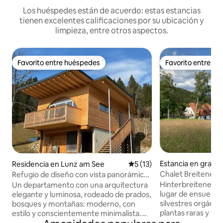
Los huéspedes están de acuerdo: estas estancias
tienen excelentes calificaciones por su ubicación y
limpieza, entre otros aspectos.
Favorito entre huéspedes
Favorito entre h
Favorito entre huéspedes
Favorito entre h
Estancia en granja
Residencia en Lunz am See
Calificación promedio: 5 de 
5 (13)
m See
Chalet Breiteneben
Refugio de diseño con vista panorámica
lago y esquí
a la montaña y sauna
Hinterbreiteneben
Un departamento con una arquitectura
lugar de ensueño, 
elegante y luminosa, rodeado de prados,
silvestres orgánic
bosques y montañas: moderno, con
plantas raras y vis
estilo y conscientemente minimalista.
bosques. Una vez f
Aquí te alojarás en medio de la