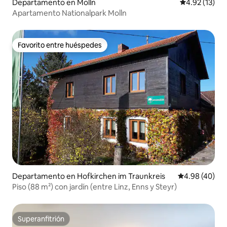
Departamento en Molln
Calificación 
4.92 (13)
Apartamento Nationalpark Molln
Favorito entre huéspedes
Favorito entre huéspedes
Departamento en Hofkirchen im Traunkreis
Calificación p
4.98 (40)
Piso (88 m²) con jardín (entre Linz, Enns y Steyr)
Superanfitrión
Superanfitrión