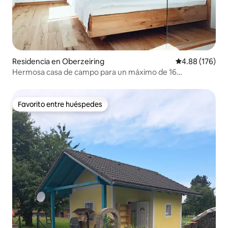
Residencia en Oberzeiring
Calificación pr
4.88 (176)
Hermosa casa de campo para un máximo de 16
huéspedes
Favorito entre huéspedes
Favorito entre huéspedes