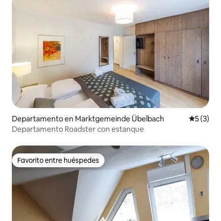
Departamento en Marktgemeinde Übelbach
Calificac
5 (3)
Departamento Roadster con estanque
Favorito entre huéspedes
Favorito entre huéspedes