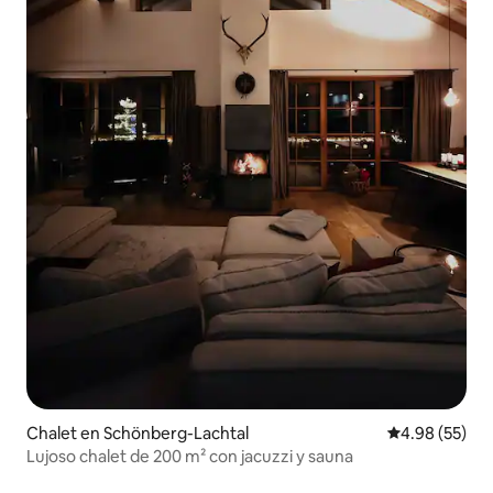
Chalet en Schönberg-Lachtal
Calificación p
4.98 (55)
Lujoso chalet de 200 m² con jacuzzi y sauna