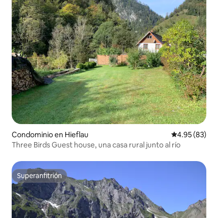
Condominio en Hieflau
Calificación p
4.95 (83)
Three Birds Guest house, una casa rural junto al río
Superanfitrión
Superanfitrión