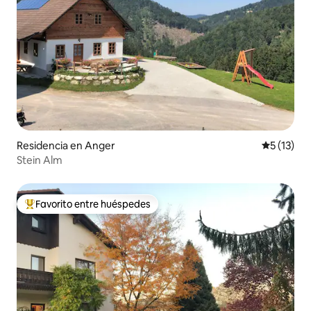
Residencia en Anger
Calificaci
5 (13)
Stein Alm
Favorito entre huéspedes
De los mejores en Favorito entre huéspedes