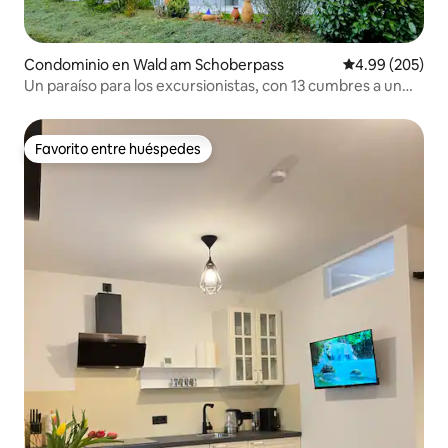
Condominio en Wald am Schoberpass
Calificación pr
4.99 (205)
Un paraíso para los excursionistas, con 13 cumbres a un
paso.
Favorito entre huéspedes
Favorito entre huéspedes