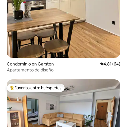
Condominio en Garsten
Calificación 
4.81 (64)
Apartamento de diseño
Favorito entre huéspedes
De los mejores en Favorito entre huéspedes