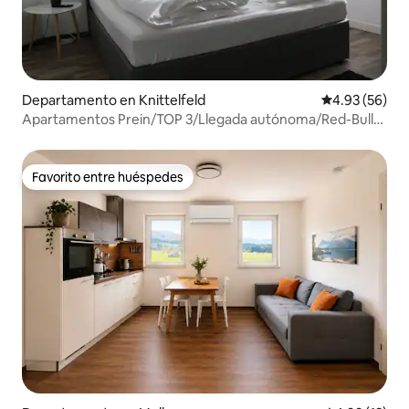
Departamento en Knittelfeld
Calificación p
4.93 (56)
Apartamentos Prein/TOP 3/Llegada autónoma/Red-Bull
Ring
Favorito entre huéspedes
Favorito entre huéspedes