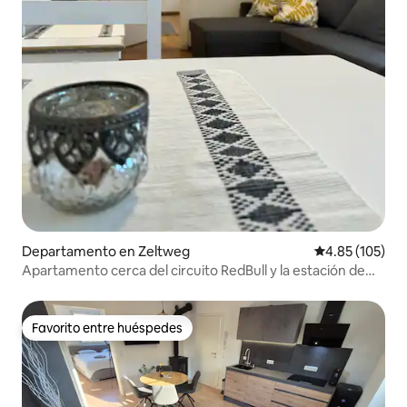
Departamento en Zeltweg
Calificación p
4.85 (105)
Apartamento cerca del circuito RedBull y la estación de
tren
Favorito entre huéspedes
Favorito entre huéspedes