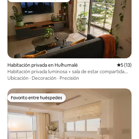
De los mejores en Favorito entre huéspedes
Habitación privada en Hulhumalé
Calificaci
5 (13)
Habitación privada luminosa + sala de estar compartida
con vista al mar
Ubicación
·
Decoración
·
Precisión
Favorito entre huéspedes
Favorito entre huéspedes