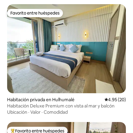
Favorito entre huéspedes
Favorito entre huéspedes
Habitación privada en Hulhumalé
Calificación p
4.95 (20)
Habitación Deluxe Premium con vista al mar y balcón
Ubicación
·
Valor
·
Comodidad
Favorito entre huéspedes