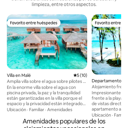
limpieza, entre otros aspectos.
Favorito entre huéspedes
Favorito entre h
Favorito entre huéspedes
Favorito entre h
Villa en Malé
Calificación promedio: 5 de 
5 (10)
Departamento en
Amplia villa sobre el agua sobre pilotes -
Alojamiento frent
Piscina privada
En la enorme villa sobre el agua con
2 habitaciones en
Impresionante ref
piscina privada, la paz y la tranquilidad
y totalmente equ
frente a la playa 
están garantizadas en la villa porque el
de vistas directas
espacio y la privacidad están integrados
apartamento acog
en la esencia misma de este paraíso. >
Ubicación
·
Familiar
·
Amenidades
equipado, a solo 1
Piscina privada > 3 adultos y 2 niños >
Ubicación
·
Familia
Amenidades populares de los
aeropuerto. Perfec
Amplio, 190 metros cuadrados. >
profesionales, con
Desayuno flotante una vez durante la