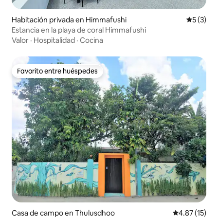
Habitación privada en Himmafushi
Calificac
5 (3)
Estancia en la playa de coral Himmafushi
Valor
·
Hospitalidad
·
Cocina
Favorito entre huéspedes
Favorito entre huéspedes
Casa de campo en Thulusdhoo
Calificación 
4.87 (15)