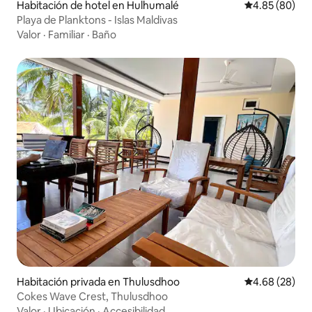
Habitación de hotel en Hulhumalé
Calificación p
4.85 (80)
Playa de Planktons - Islas Maldivas
Valor
·
Familiar
·
Baño
Habitación privada en Thulusdhoo
Calificación p
4.68 (28)
Cokes Wave Crest, Thulusdhoo
Valor
·
Ubicación
·
Accesibilidad