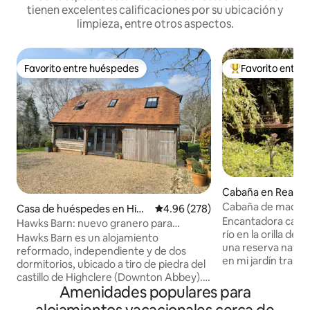
tienen excelentes calificaciones por su ubicación y
limpieza, entre otros aspectos.
Favorito entre huéspedes
Favorito entre
Favorito entre huéspedes
De los mejores en
Cabaña en Readin
Cabaña de madera j
Casa de huéspedes en High
Calificación promedio: 4.96 de 5
4.96 (278)
de lujo + bañera d
Encantadora cabañ
clere
Hawks Barn: nuevo granero para
río en la orilla del
escapadas con unas vistas
Hawks Barn es un alojamiento
una reserva natura
impresionantes.
reformado, independiente y de dos
en mi jardín trase
dormitorios, ubicado a tiro de piedra del
habitación de plan
castillo de Highclere (Downton Abbey).
cama dobles, con 
Amenidades populares para
Rodeado de impresionantes vistas y
personas, una mesa
paseos, el granero está a solo 10 minutos