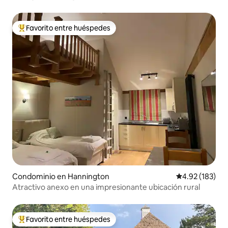
estacionamiento privado
Favorito entre huéspedes
De los mejores en Favorito entre huéspedes
Condominio en Hannington
Calificación p
4.92 (183)
Atractivo anexo en una impresionante ubicación rural
Favorito entre huéspedes
De los mejores en Favorito entre huéspedes