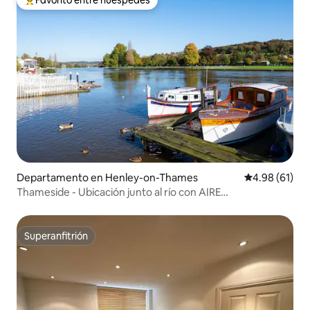
De los mejores en Favorito entre huéspedes
Departamento en Henley-on-Thames
Calificación 
4.98 (61)
Thameside - Ubicación junto al río con AIRE
ACONDICIONADO
Superanfitrión
Superanfitrión