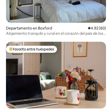
Departamento en Boxford
Calificación p
4.92 (60)
Alojamiento tranquilo y rural en el corazón del país de los
caballos
Favorito entre huéspedes
De los mejores en Favorito entre huéspedes