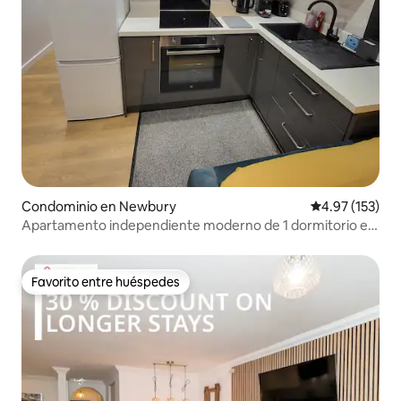
Condominio en Newbury
Calificación p
4.97 (153)
Apartamento independiente moderno de 1 dormitorio en
el centro de la ciudad
Favorito entre huéspedes
Favorito entre huéspedes