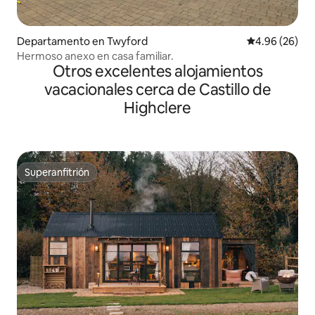
Departamento en Twyford
Calificación p
4.96 (26)
Hermoso anexo en casa familiar.
Otros excelentes alojamientos
vacacionales cerca de Castillo de
Highclere
Superanfitrión
Superanfitrión