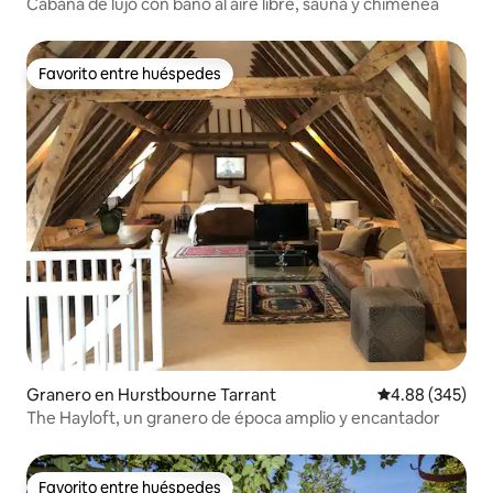
Cabaña de lujo con baño al aire libre, sauna y chimenea
Favorito entre huéspedes
Favorito entre huéspedes
Granero en Hurstbourne Tarrant
Calificación pr
4.88 (345)
The Hayloft, un granero de época amplio y encantador
Favorito entre huéspedes