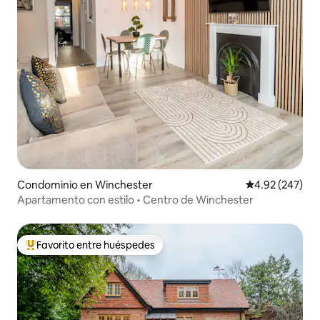
Condominio en Winchester
Calificación pr
4.92 (247)
Apartamento con estilo • Centro de Winchester
Favorito entre huéspedes
De los mejores en Favorito entre huéspedes