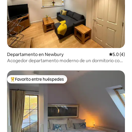
Departamento en Newbury
Calificació
5.0 (4)
Acogedor departamento moderno de un dormitorio con
sofá cama
Favorito entre huéspedes
De los mejores en Favorito entre huéspedes