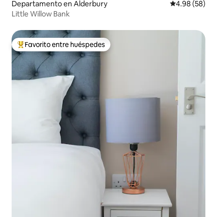
Departamento en Alderbury
Calificación p
4.98 (58)
Little Willow Bank
Favorito entre huéspedes
De los mejores en Favorito entre huéspedes