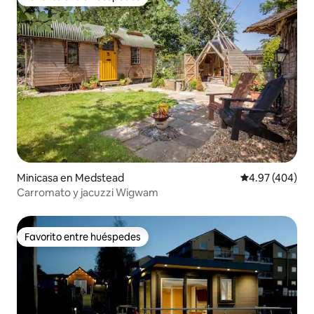
Favorito entre huéspedes
Minicasa en Medstead
Calificación pr
4.97 (404)
Carromato y jacuzzi Wigwam
Favorito entre huéspedes
Favorito entre huéspedes