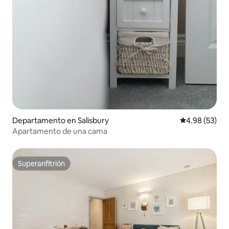
Departamento en Salisbury
Calificación p
4.98 (53)
Apartamento de una cama
Superanfitrión
Superanfitrión