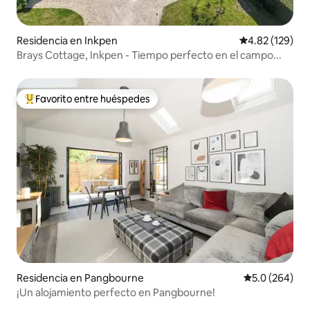
Residencia en Inkpen
Calificación p
4.82 (129)
Brays Cottage, Inkpen - Tiempo perfecto en el campo...
Favorito entre huéspedes
De los mejores en Favorito entre huéspedes
Residencia en Pangbourne
Calificación p
5.0 (264)
¡Un alojamiento perfecto en Pangbourne!