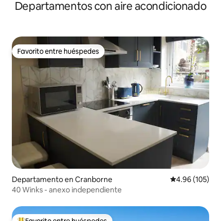
Departamentos con aire acondicionado
Favorito entre huéspedes
Favorito entre huéspedes
Departamento en Cranborne
Calificación pr
4.96 (105)
40 Winks - anexo independiente
Favorito entre huéspedes