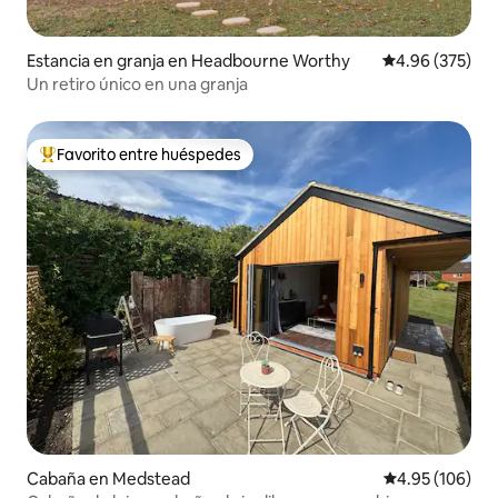
Estancia en granja en Headbourne Worthy
Calificación pr
4.96 (375)
Un retiro único en una granja
Favorito entre huéspedes
De los mejores en Favorito entre huéspedes
Cabaña en Medstead
Calificación pr
4.95 (106)