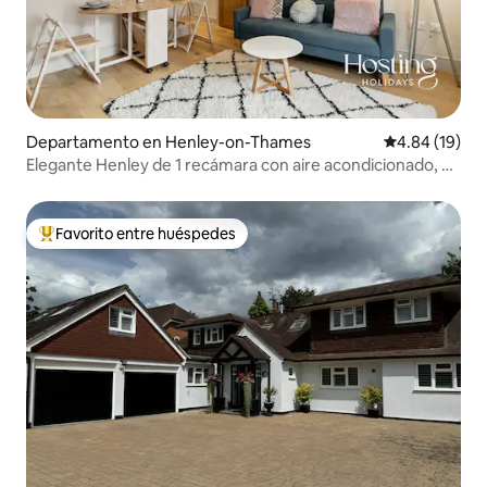
Departamento en Henley-on-Thames
Calificación 
4.84 (19)
Elegante Henley de 1 recámara con aire acondicionado, a
poca distancia a pie del río y del pueblo
Favorito entre huéspedes
De los mejores en Favorito entre huéspedes