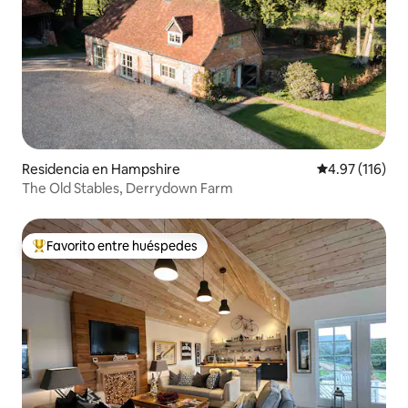
Residencia en Hampshire
Calificación p
4.97 (116)
The Old Stables, Derrydown Farm
Favorito entre huéspedes
De los mejores en Favorito entre huéspedes