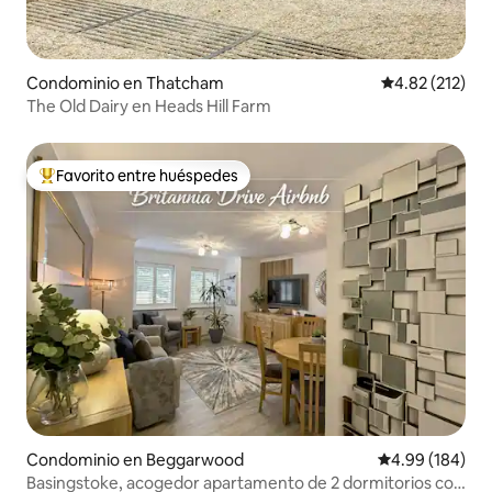
Condominio en Thatcham
Calificación p
4.82 (212)
The Old Dairy en Heads Hill Farm
Favorito entre huéspedes
De los mejores en Favorito entre huéspedes
Condominio en Beggarwood
Calificación pr
4.99 (184)
Basingstoke, acogedor apartamento de 2 dormitorios con