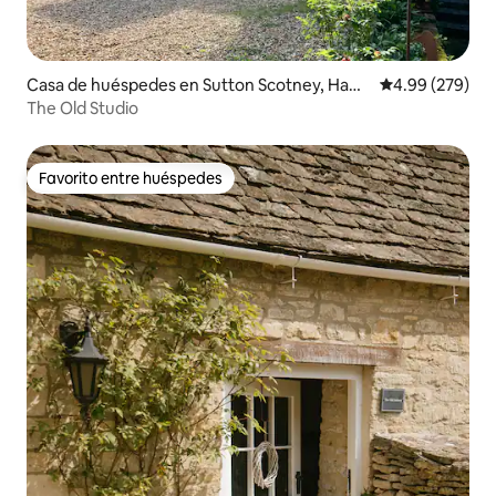
Casa de huéspedes en Sutton Scotney, Ham
Calificación pr
4.99 (279)
pshire
The Old Studio
Favorito entre huéspedes
Favorito entre huéspedes