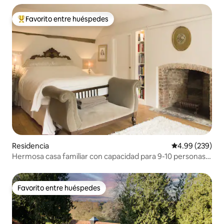
Favorito entre huéspedes
De los mejores en Favorito entre huéspedes
Residencia
Calificación pr
4.99 (239)
Hermosa casa familiar con capacidad para 9-10 personas.
Evaluaciones de 5*
Favorito entre huéspedes
Favorito entre huéspedes