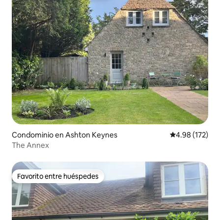
Condominio en Ashton Keynes
Calificación p
4.98 (172)
The Annex
Favorito entre huéspedes
Favorito entre huéspedes