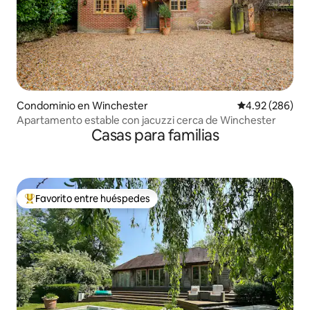
Condominio en Winchester
Calificación pr
4.92 (286)
Apartamento estable con jacuzzi cerca de Winchester
Casas para familias
Favorito entre huéspedes
De los mejores en Favorito entre huéspedes