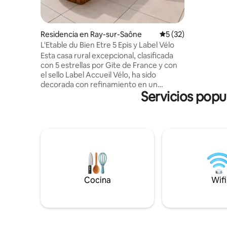
estrellad
al pie de 
hammam o 
Residencia en Ray-sur-Saône
Calificación promed
5 (32)
dispone d
L'Etable du Bien Etre 5 Epis y Label Vélo
estar, bañ
Esta casa rural excepcional, clasificada
con 5 estrellas por Gite de France y con
el sello Label Accueil Vélo, ha sido
decorada con refinamiento en un
Servicios popu
antiguo establo completamente
rehabilitado. Es un refugio ideal para una
escapada en pareja, dedicada al
bienestar y la serenidad. Para su
relajación, le esperan sauna, baño
finlandés, balneoterapia y estufa de leña
para que disfrute de una estancia
inolvidable. Paquete completo: ropa de
cama, batas de baño, cama hecha.
Cocina
Wifi
Desayuno opcional que se debe reservar
al momento de la reservación.