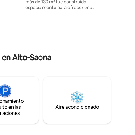
más de 130 m² fue construida
mienzan
especialmente para ofrecer una
 El
experiencia de evasión única a 2 🥰
a en el
Íntima y lujosa, cuenta con una piscina
anterior.
cubierta climatizada a 29 °C, un espacio
de bienestar con SPA/Jacuzzi, SAUNA de
infrarrojos, así como una bonita terraza,
s -
que invita a una desconexión total 🍃
Para los amantes del ocio, una sala de
cine privada, un billar y un juego de
o en Alto-Saona
dardos prometen momentos de placer.
¡Hasta muy pronto!✨
ionamiento
ito en las
Aire acondicionado
alaciones