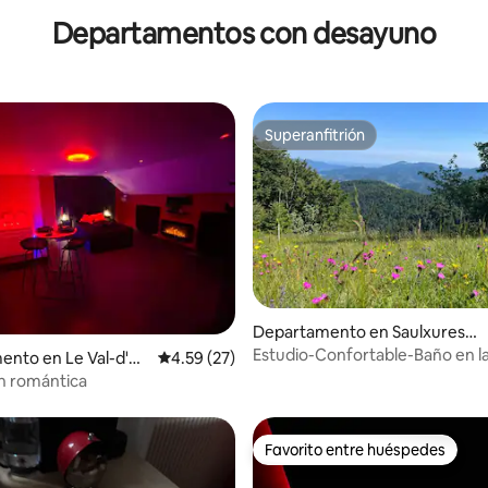
Departamentos con desayuno
Superanfitrión
Superanfitrión
Departamento en Saulxures-s
ur-Moselotte
Estudio-Confortable-Baño en l
o: 4.6 de 5; 5 evaluaciones
nto en Le Val-d'Aj
Calificación promedio: 4.59 de 5; 27 evaluac
4.59 (27)
habitacion-Vista a
n romántica
Favorito entre huéspedes
Favorito entre huéspedes