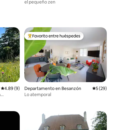
soul
el pequeño zen
Favorito entre huéspedes
De los mejores en Favorito entre huéspedes
Calificación promedio: 4.89 de 5; 9 evaluaciones
4.89 (9)
Departamento en Besanzón
Calificación promed
5 (29)
a
Lo atemporal
iones