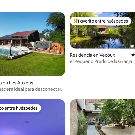
Favorito entre huéspedes
De los mejores en Favorito ent
Residencia en Vecoux
C
el Pequeño Prado de la Granja
 4.88 de 5; 16 evaluaciones
a en Les Auxons
adera ideal para desconectar.
ito entre huéspedes
ejores en Favorito entre huéspedes