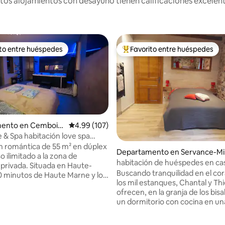
os alojamientos con desayuno tienen calificaciones excelent
ito entre huéspedes
Favorito entre huéspedes
ejores en Favorito entre huéspedes
De los mejores en Favorito ent
ento en Cemboin
Calificación promedio: 4.99 de 5; 107 evaluac
4.99 (107)
 & Spa habitación love spa
auna privé
n romántica de 55 m² en dúplex
Departamento en Servance-Mi
 ilimitado a la zona de
lin
habitación de huéspedes en ca
Situada en Haute-
Dekain con desayuno
Buscando tranquilidad en el co
0 minutos de Haute Marne y los
los mil estanques, Chantal y Thi
sfrute de la tranquilidad del
ofrecen, en la granja de los bis
descubra nuestra hermosa
un dormitorio con cocina en un
Relajación, descanso y bienestar
"burotte". Te gusta caminar, andar en
alabras clave de nuestro espacio
bicicleta de montaña... Los se
ar. Escápese bajo el cielo