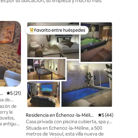
es por su ubicación, su limpieza y mucho más.
Casa del 
Favorito entre huéspedes
Favorit
re huéspedes
De los mejores en Favorito entre huéspedes
Favorit
Chalet ru
Disfrute
alojamie
naturalez
noche en
familia a
senderis
granja le
iones
gallinas,
vista ino
el
Calificación promedio: 5 de 5; 21 evaluaciones
5 (21)
chorros 
no falta 
sa de
desayuno
razón de
por prod
erry le
Residencia en Échenoz-la-Mélin
Calificación prome
5 (44)
Se admite
abuelos,
e
Casa privada con piscina cubierta, spa y
a antigua
sauna
Situada en Echenoz-la-Méline, a 500
metros de Vesoul, esta villa nueva de
nderos