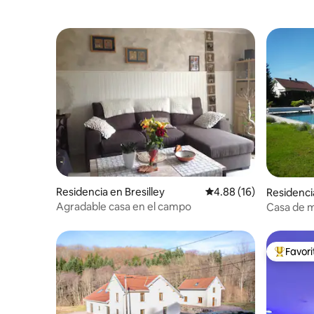
Residencia en Bresilley
Calificación promedio:
4.88 (16)
Residenci
Agradable casa en el campo
Casa de m
Favor
De los m