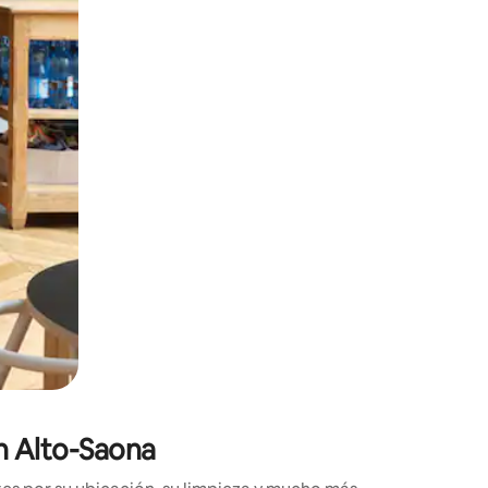
ien tocando y deslizando la pantalla.
n Alto-Saona