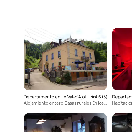
Departamento en Le Val-d'Ajol
Calificación promedi
4.6 (5)
Departame
ol
Alojamiento entero Casas rurales En los
Habitació
estudios del parque