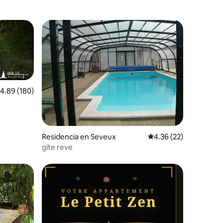
re huéspedes
alificación promedio: 4.89 de 5; 180 evaluaciones
4.89 (180)
Residencia en Seveux
Calificación promedio:
4.36 (22)
gite reve