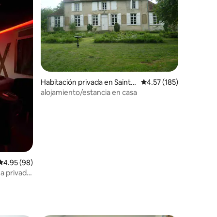
Habitación privada en Saint-
Calificación promedio: 
4.57 (185)
Maurice-sur-Vingeanne
alojamiento/estancia en casa
iones
Calificación promedio: 4.95 de 5; 98 evaluaciones
4.95 (98)
a privada