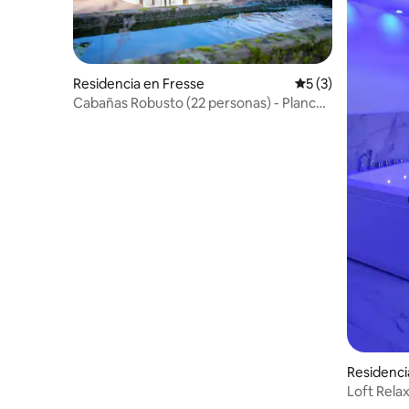
Residencia en Fresse
Calificación prome
5 (3)
Cabañas Robusto (22 personas) - Planche
des Belles Filles
Residenc
Loft Rela