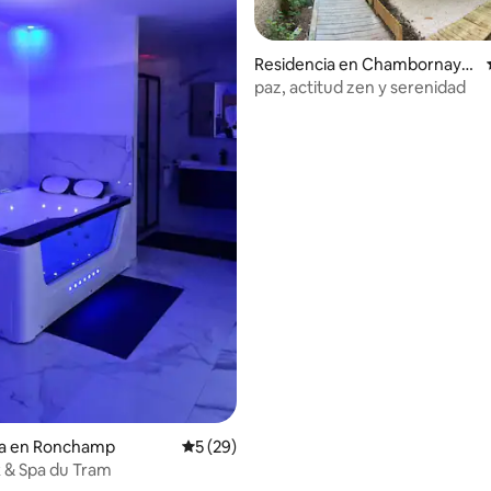
Residencia en Chambornay-l
ès-Bellevaux
paz, actitud zen y serenidad
dio: 5 de 5; 3 evaluaciones
ia en Ronchamp
Calificación promedio: 5 de 5; 29 evaluac
5 (29)
x & Spa du Tram