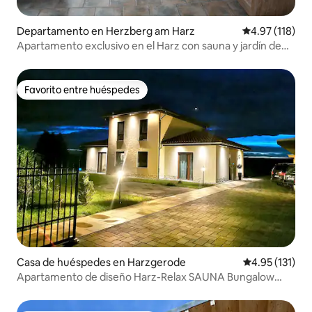
Departamento en Herzberg am Harz
Calificación p
4.97 (118)
Apartamento exclusivo en el Harz con sauna y jardín de
invierno
Favorito entre huéspedes
Favorito entre huéspedes
Casa de huéspedes en Harzgerode
Calificación p
4.95 (131)
Apartamento de diseño Harz-Relax SAUNA Bungalow
Brocken