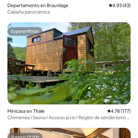
Departamento en Braunlage
Calificación 
4.93 (43)
Cabaña panorámica
Superanfitrión
Superanfitrión
Minicasa en Thale
Calificación p
4.78 (177)
Chimenea I Sauna I Acceso al río I Región de senderismo I
Bosque
Superanfitrión