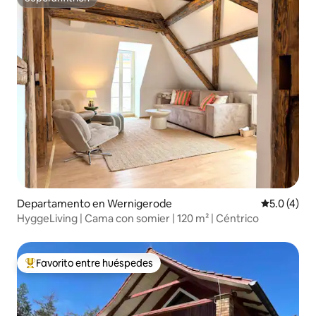
Superanfitrión
Departamento en Wernigerode
Calificació
5.0 (4)
HyggeLiving | Cama con somier | 120 m² | Céntrico
Favorito entre huéspedes
De los mejores en Favorito entre huéspedes