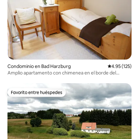
Condominio en Bad Harzburg
Calificación p
4.95 (125)
Amplio apartamento con chimenea en el borde del
bosque
Favorito entre huéspedes
Favorito entre huéspedes