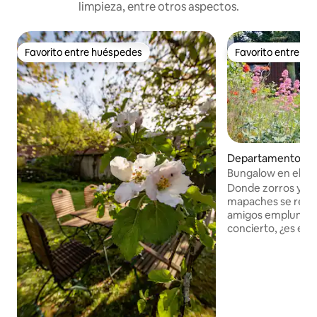
limpieza, entre otros aspectos.
Favorito entre huéspedes
Favorito entre h
Favorito entre huéspedes
Favorito entre h
Departamento en 
Bungalow en el bo
Donde zorros y alc
mapaches se reún
amigos emplumado
concierto, ¿es eso 
montes Harz? "Waldbungalow Fuchs
und Elster" (Bunga
zorro y la nutria)
que me sacó de la 
de vuelta a la prov
ejerce una atracc