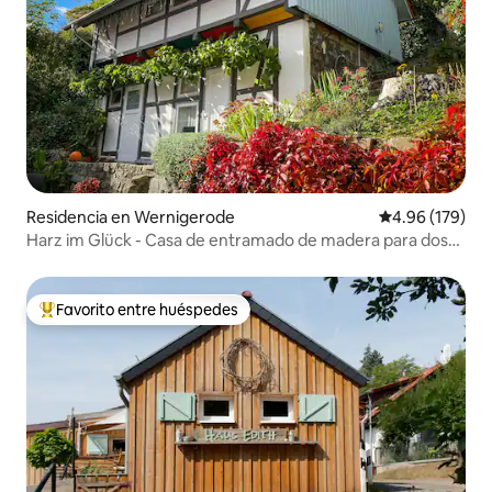
Residencia en Wernigerode
Calificación pr
4.96 (179)
Harz im Glück - Casa de entramado de madera para dos
personas con Netflix
Favorito entre huéspedes
De los mejores en Favorito entre huéspedes