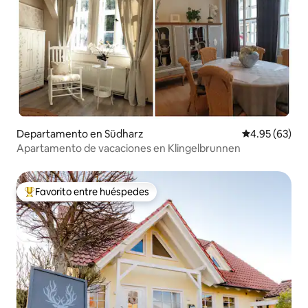
Departamento en Südharz
Calificación p
4.95 (63)
Apartamento de vacaciones en Klingelbrunnen
Favorito entre huéspedes
De los mejores en Favorito entre huéspedes