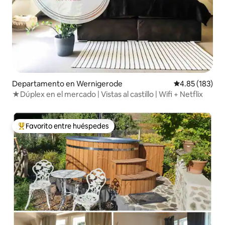
Departamento en Wernigerode
Calificación p
4.85 (183)
★Dúplex en el mercado | Vistas al castillo | Wifi + Netflix
Favorito entre huéspedes
De los mejores en Favorito entre huéspedes