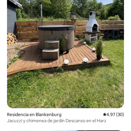
Residencia en Blankenburg
Calificación p
4.97 (30)
Jacuzzi y chimenea de jardín Descanso en el Harz