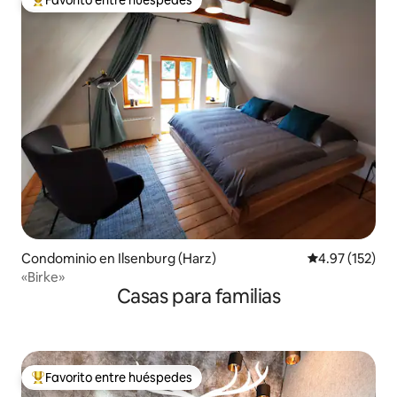
De los mejores en Favorito entre huéspedes
Condominio en Ilsenburg (Harz)
Calificación p
4.97 (152)
«Birke»
Casas para familias
Favorito entre huéspedes
De los mejores en Favorito entre huéspedes