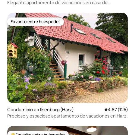
Elegante apartamento de vacaciones en casa de
entramado de Goslar
Favorito entre huéspedes
Favorito entre huéspedes
Condominio en Ilsenburg (Harz)
Calificación p
4.87 (126)
Precioso y espacioso apartamento de vacaciones en Harz.
Favorito entre huéspedes