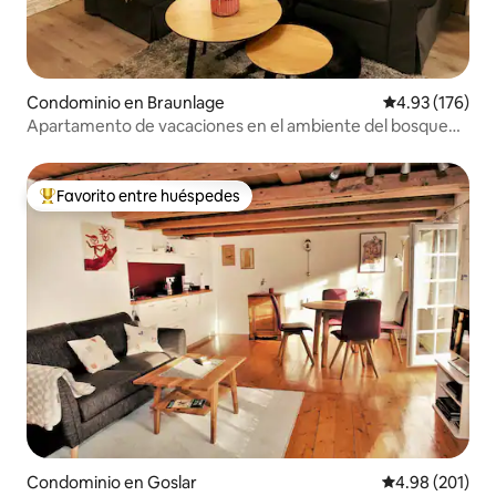
Condominio en Braunlage
Calificación p
4.93 (176)
Apartamento de vacaciones en el ambiente del bosque
de Harz con 2 dormitorios en Braunlage
Favorito entre huéspedes
De los mejores en Favorito entre huéspedes
Condominio en Goslar
Calificación pr
4.98 (201)