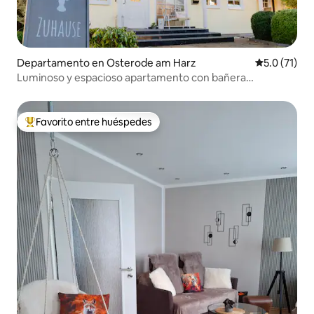
Departamento en Osterode am Harz
Calificación
5.0 (71)
Luminoso y espacioso apartamento con bañera
panorámica
Favorito entre huéspedes
De los mejores en Favorito entre huéspedes