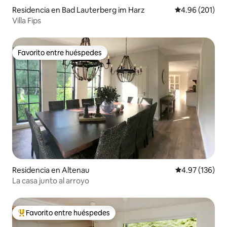
Residencia en Bad Lauterberg im Harz
Calificación pr
4.96 (201)
Villa Fips
Favorito entre huéspedes
Favorito entre huéspedes
Residencia en Altenau
Calificación p
4.97 (136)
La casa junto al arroyo
Favorito entre huéspedes
De los mejores en Favorito entre huéspedes