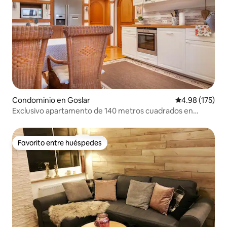
Condominio en Goslar
Calificación p
4.98 (175)
Exclusivo apartamento de 140 metros cuadrados en
Goslar
Favorito entre huéspedes
Favorito entre huéspedes