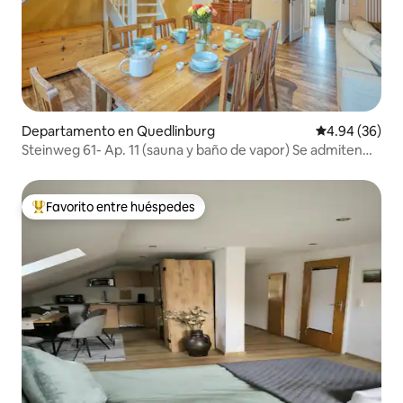
Departamento en Quedlinburg
Calificación p
4.94 (36)
Steinweg 61- Ap. 11 (sauna y baño de vapor) Se admiten
perros
Favorito entre huéspedes
De los mejores en Favorito entre huéspedes