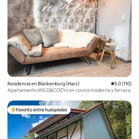
Residencia en Blankenburg (Harz)
Calificación 
5.0 (110)
Apartamento WILD&COZY con cocina moderna y terraza
Favorito entre huéspedes
De los mejores en Favorito entre huéspedes