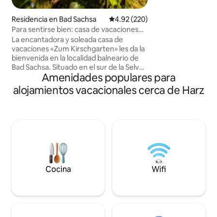
Sin pensarlo dos 
bungalow, que en 
Residencia en Bad Sachsa
Calificación promedio: 4.92 de 5
4.92 (220)
deteriorado, en un
Para sentirse bien: casa de vacaciones
amantes de la nat
Zum Kirschgarten
La encantadora y soleada casa de
vacaciones «Zum Kirschgarten» les da la
bienvenida en la localidad balneario de
Bad Sachsa. Situado en el sur de la Selva
Amenidades populares para
de Baviera y decorado con mucho
cariño, es el lugar perfecto para todos
alojamientos vacacionales cerca de Harz
los excursionistas y aquellos que
simplemente quieren relajarse. Con 183
m², tres plantas y camas para hasta
nueve personas y dos niños pequeños,
nuestra casa de vacaciones en el bosque
de Harz ofrece mucho espacio para
familias numerosas y grupos de amigos.
Además, podrá disfrutar de la libertad
del jardín de la casa.
Cocina
Wifi