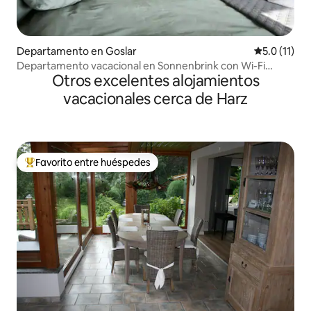
Departamento en Goslar
Calificación
5.0 (11)
Departamento vacacional en Sonnenbrink con Wi-Fi
Otros excelentes alojamientos
(Goslar)
vacacionales cerca de Harz
Favorito entre huéspedes
De los mejores en Favorito entre huéspedes