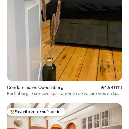
Condominio en Quedlinburg
Calificación p
4.99 (111)
Redlinburg I Exclusivo apartamento de vacaciones en la
plaza del mercado
Favorito entre huéspedes
De los mejores en Favorito entre huéspedes