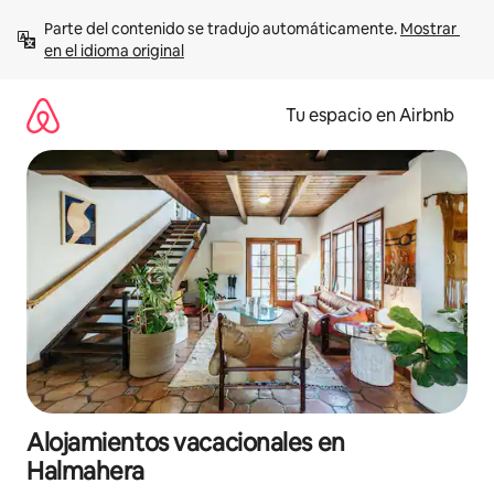
Ir
Parte del contenido se tradujo automáticamente. 
Mostrar 
al
en el idioma original
contenido
Tu espacio en Airbnb
Alojamientos vacacionales en
Halmahera