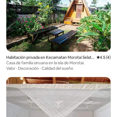
Habitación privada en Kecamatan Morotai Selata
Calificació
4.5 (4)
n
Casa de familia sinuana en la isla de Morotai.
Valor
·
Decoración
·
Calidad del sueño