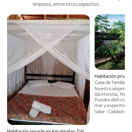
limpieza, entre otros aspectos.
Habitación privad
an Morotai Selata
Casa de familia sin
Morotai.
Nuestro alojamien
isla Morotai, Malu
Puedes disfrutar d
mar y experimenta
naturaleza en nues
Valor
·
Calidad del
Las vistas de la p
traerte alegría. S
minutos a pie hast
Habitación privada en Kecamatan Tobel