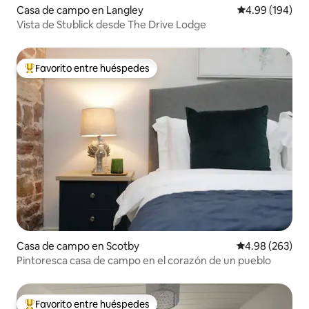
Casa de campo en Langley
Calificación pr
4.99 (194)
Vista de Stublick desde The Drive Lodge
Favorito entre huéspedes
De los mejores en Favorito entre huéspedes
Casa de campo en Scotby
Calificación pr
4.98 (263)
Pintoresca casa de campo en el corazón de un pueblo
Favorito entre huéspedes