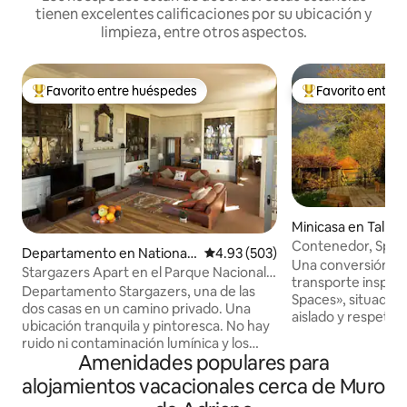
tienen excelentes calificaciones por su ubicación y
limpieza, entre otros aspectos.
Favorito entre huéspedes
Favorito entre
De los mejores en Favorito entre huéspedes
De los mejores en
Minicasa en Talkin
Contenedor, Sprin
Departamento en National
Calificación promedio: 4.93 de 5
4.93 (503)
Una conversión d
Park
Stargazers Apart en el Parque Nacional
transporte inspir
de Northumberland
Departamento Stargazers, una de las
Spaces», situada e
dos casas en un camino privado. Una
aislado y respetuos
ubicación tranquila y pintoresca. No hay
a los pies de las col
ruido ni contaminación lumínica y los
contenedor está a 
Amenidades populares para
cielos más oscuros de Europa. Disfruta
pintoresco pueblo 
de todo el último piso con salón/cocina
alojamientos vacacionales cerca de Muro
un acogedor pub q
de planta abierta y librerías históricas.
estufa de leña (se