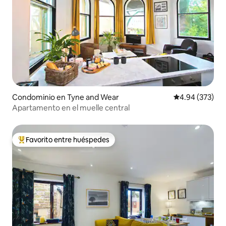
Condominio en Tyne and Wear
Calificación pr
4.94 (373)
Apartamento en el muelle central
Favorito entre huéspedes
De los mejores en Favorito entre huéspedes