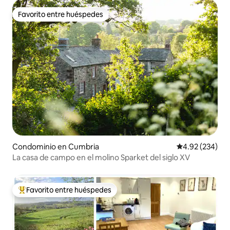
Favorito entre huéspedes
Favorito entre huéspedes
Condominio en Cumbria
Calificación pr
4.92 (234)
La casa de campo en el molino Sparket del siglo XV
Favorito entre huéspedes
De los mejores en Favorito entre huéspedes