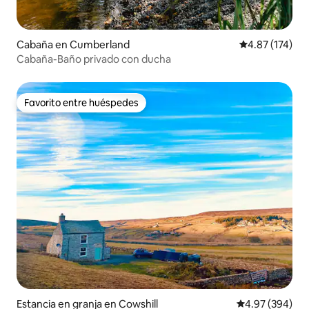
Cabaña en Cumberland
Calificación p
4.87 (174)
Cabaña-Baño privado con ducha
Favorito entre huéspedes
Favorito entre huéspedes
Estancia en granja en Cowshill
Calificación pr
4.97 (394)