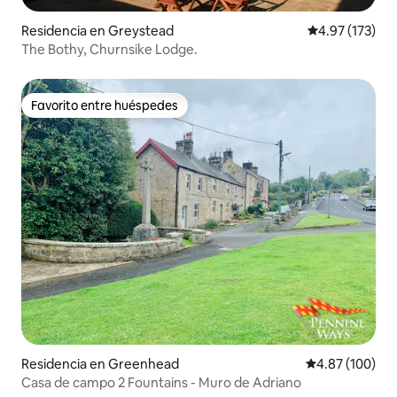
Residencia en Greystead
Calificación p
4.97 (173)
The Bothy, Churnsike Lodge.
Favorito entre huéspedes
Favorito entre huéspedes
Residencia en Greenhead
Calificación pr
4.87 (100)
Casa de campo 2 Fountains - Muro de Adriano