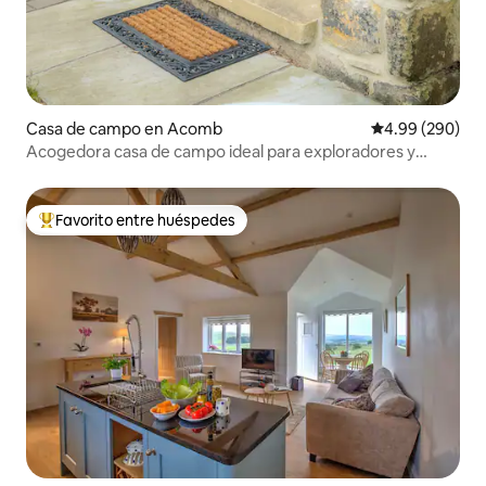
Casa de campo en Acomb
Calificación pr
4.99 (290)
Acogedora casa de campo ideal para exploradores y
fugitivos de la ciudad
Favorito entre huéspedes
De los mejores en Favorito entre huéspedes