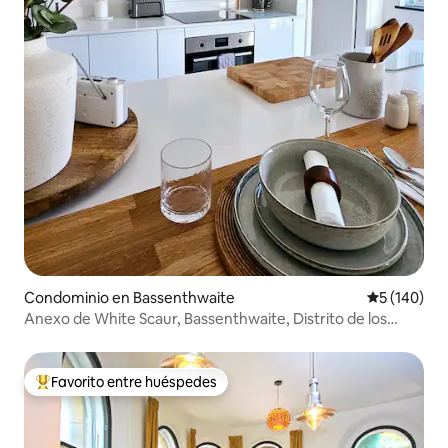
Condominio en Bassenthwaite
Calificació
5 (140)
Anexo de White Scaur, Bassenthwaite, Distrito de los
Lagos
Favorito entre huéspedes
De los mejores en Favorito entre huéspedes