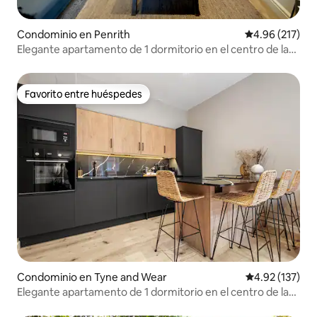
Condominio en Penrith
Calificación p
4.96 (217)
Elegante apartamento de 1 dormitorio en el centro de la
ciudad de Penrith
Favorito entre huéspedes
Favorito entre huéspedes
Condominio en Tyne and Wear
Calificación p
4.92 (137)
Elegante apartamento de 1 dormitorio en el centro de la
ciudad (4 plazas)