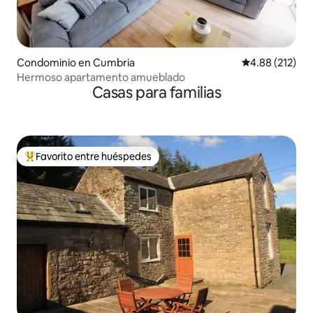
Condominio en Cumbria
Calificación p
4.88 (212)
Hermoso apartamento amueblado
Casas para familias
Favorito entre huéspedes
De los mejores en Favorito entre huéspedes