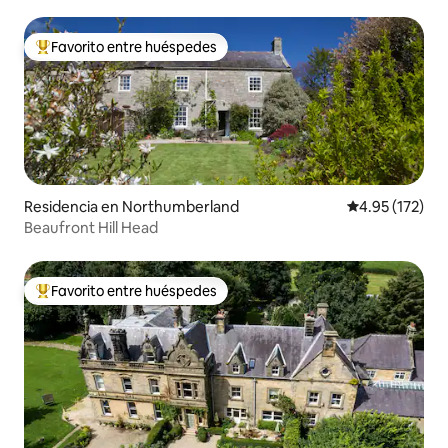
Favorito entre huéspedes
De los mejores en Favorito entre huéspedes
Residencia en Northumberland
Calificación p
4.95 (172)
Beaufront Hill Head
Favorito entre huéspedes
De los mejores en Favorito entre huéspedes