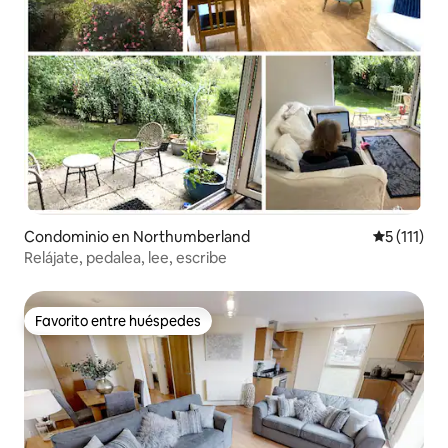
Condominio en Northumberland
Calificació
5 (111)
Relájate, pedalea, lee, escribe
Favorito entre huéspedes
Favorito entre huéspedes