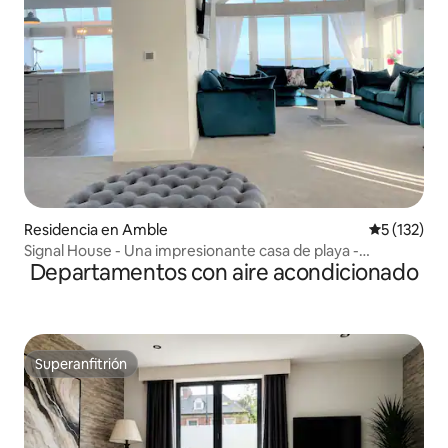
Residencia en Amble
Calificació
5 (132)
Signal House - Una impresionante casa de playa -
Departamentos con aire acondicionado
Construida en 2020
Superanfitrión
Superanfitrión