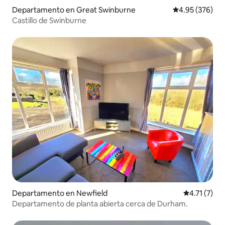
Departamento en Great Swinburne
Calificación pr
4.95 (376)
Castillo de Swinburne
Departamento en Newfield
Calificación
4.71 (7)
Departamento de planta abierta cerca de Durham.