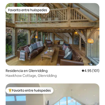
Favorito entre huéspedes
Favorito entre huéspedes
Residencia en Glenridding
Calificación p
4.95 (101)
Hawkhow Cottage, Glenridding
Favorito entre huéspedes
De los mejores en Favorito entre huéspedes