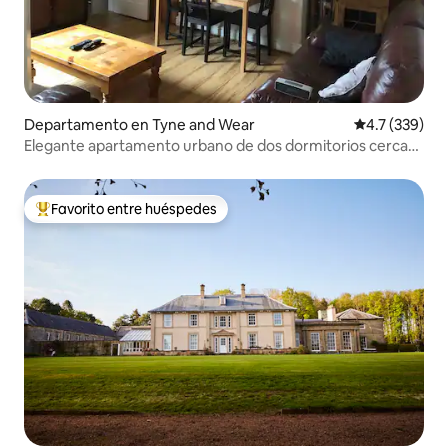
Departamento en Tyne and Wear
Calificación 
4.7 (339)
Elegante apartamento urbano de dos dormitorios cerca
del frondoso parque y la ciudad.
Favorito entre huéspedes
De los mejores en Favorito entre huéspedes