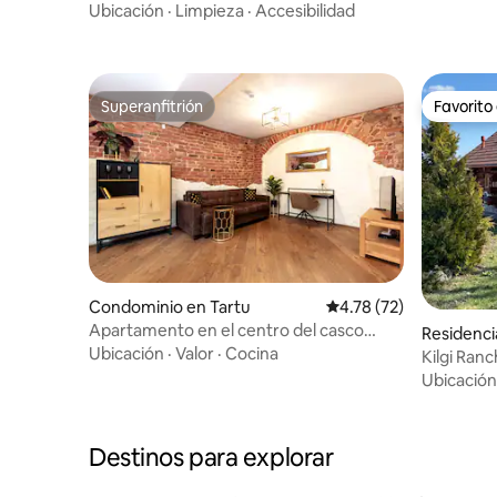
acogedor
Ubicación
·
Limpieza
·
Accesibilidad
Superanfitrión
Favorito
Superanfitrión
Favorito
Condominio en Tartu
Calificación promedio:
4.78 (72)
Apartamento en el centro del casco
Residenci
antiguo de Tartu
Ubicación
·
Valor
·
Cocina
Kilgi Ran
Ubicación
Destinos para explorar