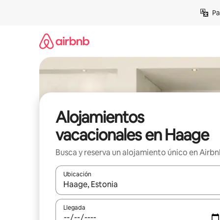
Ir
Pa
al
contenido
Alojamientos
vacacionales en Haage
Busca y reserva un alojamiento único en Airb
Ubicación
Cuando los resultados estén disponibles, podrás na
Llegada