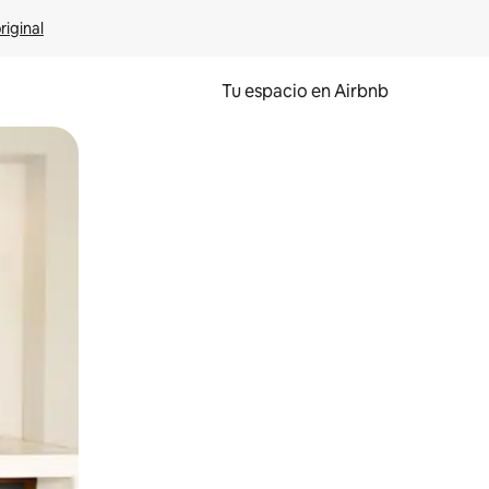
riginal
Tu espacio en Airbnb
ien tocando y deslizando la pantalla.