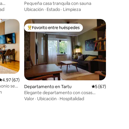
ra
Pequeña casa tranquila con sauna
dad
Ubicación
·
Estado
·
Limpieza
Favorito entre huéspedes
re huéspedes
De los mejores en Favorito entre huéspedes
Calificación promedio: 4.97 de 5; 67 evaluaciones
4.97 (67)
monio se
iones
Departamento en Tartu
Calificación promed
5 (67)
n
Elegante departamento con cosas
cómodas
Valor
·
Ubicación
·
Hospitalidad