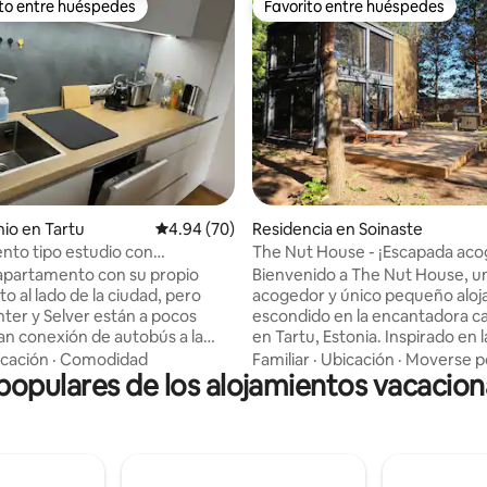
ito entre huéspedes
Favorito entre huéspedes
ejores en Favorito entre huéspedes
Favorito entre huéspedes
dio: 5 de 5; 5 evaluaciones
io en Tartu
Calificación promedio: 4.94 de 5; 70 evaluac
4.94 (70)
Residencia en Soinaste
to tipo estudio con
The Nut House - ¡Escapada ac
es, estacionamiento gratuito
Tartu!
apartamento con su propio
Bienvenido a The Nut House, u
to al lado de la ciudad, pero
acogedor y único pequeño alo
ter y Selver están a pocos
escondido en la encantadora cal
an conexión de autobús a la
en Tartu, Estonia. Inspirado en l
erca del apartamento hay un
de la naturaleza y la alegría de l
cación
·
Comodidad
Familiar
·
Ubicación
·
Moverse po
opulares de los alojamientos vacacion
bloque de madera donde
sencilla, nuestro pequeño escon
e puede disfrutar y caminar un
lugar perfecto para relajarse, r
os pájaros cantando. Un gran
energías y volverse un poco "lo
to con balcón. No en el centro
mejor manera posible. Ya sea q
dad, pero Lõunakeskus con
tomando café bajo los pinos,
s tiendas, cine y restaurantes
acurrucándote con un libro den