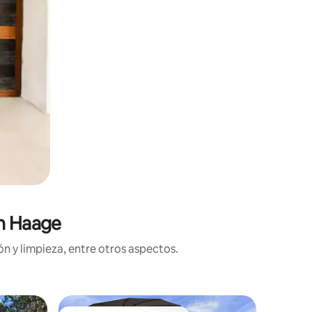
en Haage
n y limpieza, entre otros aspectos.
Departam