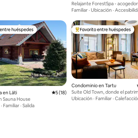
Relajante ForestSpa - acogedo
escapada al campo
Familiar
·
Ubicación
·
Accesibili
 entre huéspedes
Favorito entre huéspedes
 entre huéspedes
De los mejores en Favorito ent
 4.78 de 5; 72 evaluaciones
Condominio en Tartu
Suite Old Town, donde el patri
a en Läti
Calificación promedio: 5 de 5; 18 evaluac
5 (18)
encuentra con el lujo moderno
Ubicación
·
Familiar
·
Calefacció
ch Sauna House
·
Familiar
·
Salida