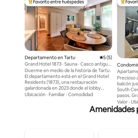
Favorito entre huéspedes
Favor
De los mejores en Favorito entre huéspedes
De los m
Departamento en Tartu
Calificación prome
5 (5)
Grand Hotel 1873 · Sauna · Casco antiguo
Condomin
· Soleado y tranquilo
Duerme en medio de la historia de Tartu.
Apartamen
El departamento está en el Grand Hotel
comodidad
Precioso 
Residents (1873), una restauración
balcón jus
galardonada en 2023 donde el lobby
South Cen
todavía parece un hotel, porque lo era.
Ubicación
·
Familiar
·
Comodidad
pasos. Gr
Sauna privada en el departamento,
ciudad. C
Valor
·
Ubi
ventanas soleadas orientadas al sur que
Amenidades p
pequeño 
dan a un patio verde y silencioso, la Plaza
también s
del Ayuntamiento a 5 minutos y el
poco de l
parque Toomemägi a la puerta. Colchón
apartamen
tamaño king Las Vegas de 200×200 cm
de la ciu
de primera calidad, sofá cama para niños,
diferente