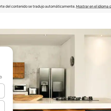
rte del contenido se tradujo automáticamente. 
Mostrar en el idioma o
nb
vegar usando las teclas de las flechas hacia arriba y hacia abajo, o b