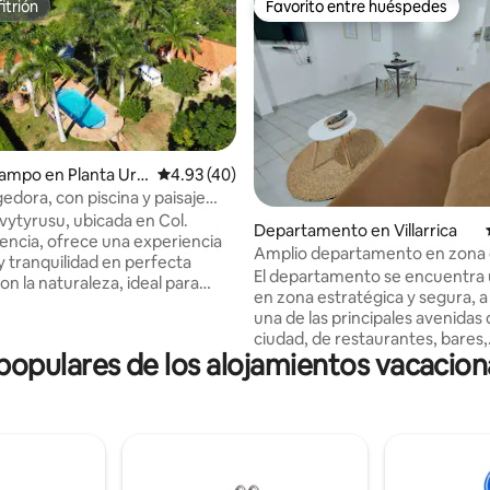
itrión
Favorito entre huéspedes
itrión
Favorito entre huéspedes
dio: 5 de 5; 5 evaluaciones
ampo en Planta Urb
Calificación promedio: 4.93 de 5; 40 evaluac
4.93 (40)
edora, con piscina y paisaje
o
Yvytyrusu, ubicada en Col.
Departamento en Villarrica
ncia, ofrece una experiencia
Amplio departamento en zona 
nquilidad en perfecta
El departamento se encuentra
n la naturaleza, ideal para
en zona estratégica y segura, a
on la familia o los amigos. Los
una de las principales avenidas 
nvitan a disfrutar de una vista
ciudad, de restaurantes, bares,
lar, disfrutando de un colorido
pulares de los alojamientos vacacion
farmacias,minimarkets, lavande
 y atardecer, como también de
las cercanías del Parque Manuel
 noche estrellada. Se ubica a
Guerrero. El espacio cuenta con
alto Suizo, a 8km del Cerro
comedor, un dormitorio, un ba
lto Don Alberto, a 13km del
cocina independiente, lavadero
i, a 6km del Salto Paí y Pozo
estacionamiento frente al edific
tre muchos otros.
alojamiento está totalmente e