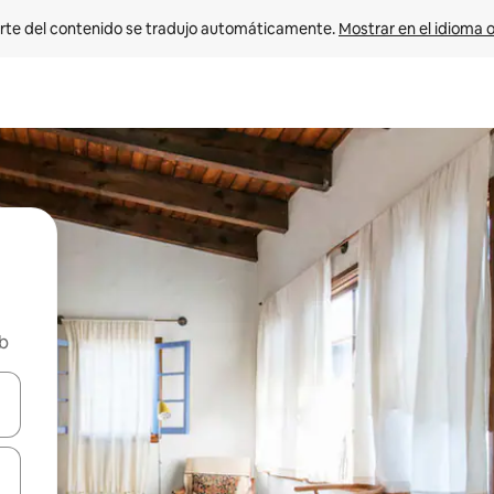
rte del contenido se tradujo automáticamente. 
Mostrar en el idioma o
nb
vegar usando las teclas de las flechas hacia arriba y hacia abajo, o b