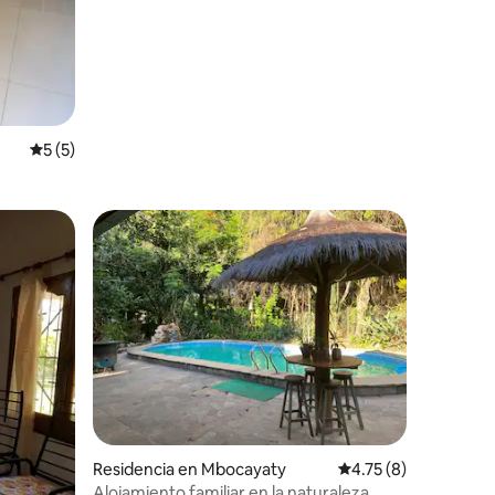
privilegiada
Calificación promedio: 5 de 5; 5 evaluaciones
5 (5)
iones
Residencia en Mbocayaty
Calificación promedi
4.75 (8)
Alojamiento familiar en la naturaleza