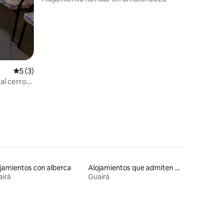
Calificación promedio: 5 de 5; 3 evaluaciones
5 (3)
al cerro
jamientos con alberca
Alojamientos que admiten mascotas
airá
Guairá