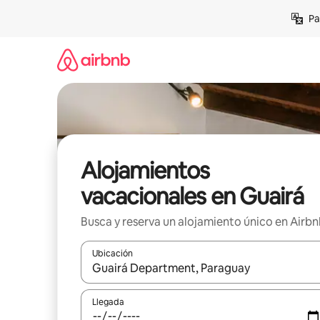
Ir
Pa
al
contenido
Alojamientos
vacacionales en Guairá
Busca y reserva un alojamiento único en Airb
Ubicación
Cuando los resultados estén disponibles, podrás na
Llegada