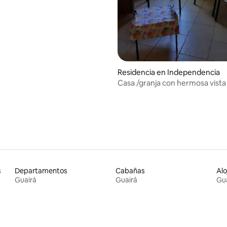
: 4.67 de 5; 3 evaluaciones
Residencia en Independencia
Casa /granja con hermosa vista 
Ybyturuzu
s
Departamentos
Cabañas
Alo
Guairá
Guairá
Gu