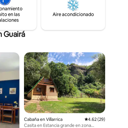
s y todo
ionamiento
adía.
ito en las
Aire acondicionado
alaciones
n Guairá
iones
Cabaña en Villarrica
Calificación promedio:
4.62 (29)
Casita en Estancia grande en zona