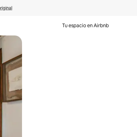
riginal
Tu espacio en Airbnb
ien tocando y deslizando la pantalla.