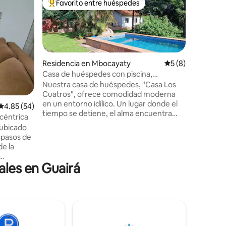
Favorito entre huéspedes
Favorit
De los mejores en Favorito entre huéspedes
Favorit
Departame
Este espa
sientas 
integrado
equipada. - Balcón privado con mobil
exterior y vista
Residencia en Mbocayaty
Calificación prom
5 (8)
natural, 
Casa de huéspedes con piscina,
- Cocina
iones
Mbocayaty, Paraguay
Nuestra casa de huéspedes, "Casa Los
electrod
Cuatros", ofrece comodidad moderna
desayunadora. - Espaci
en un entorno idílico. Un lugar donde el
Calificación promedio: 4.85 de 5; 54 evaluaciones
4.85 (54)
descansar
tiempo se detiene, el alma encuentra
refugio e
céntrica
paz y cada momento brilla como una
Guairá. 
 ubicado
profunda respiración bajo la cálida luz
 pasos de
paraguaya. Nuestra casa de huéspedes
de la
se encuentra en Capitán Samudio, un
pequeño pueblo del departamento de
ales en Guairá
rías y en
Guairá, cerca de Villarrica y Colonia
 Ortiz
Independencia, ideal para quienes
 sala
buscan tranquilidad sin sentirse aislados.
ño, una
 y
io. El
quipado