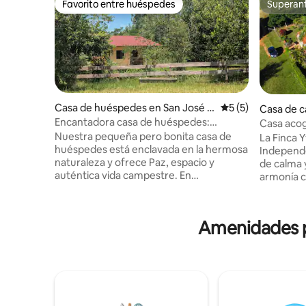
Favorito entre huéspedes
Superanf
Favorito entre huéspedes
Superanf
Casa de huéspedes en San José d
Calificación prome
5 (5)
Casa de c
e los Arroyos
Encantadora casa de huéspedes:
ana
Casa acog
naturaleza, tranquilidad y caballos
Nuestra pequeña pero bonita casa de
pintoresc
La Finca 
huéspedes está enclavada en la hermosa
Independe
naturaleza y ofrece Paz, espacio y
de calma y tra
auténtica vida campestre. En
armonía co
aproximadamente 15 minutos, puede
disfrutar c
llegar a la localidad más cercana en auto.
paisajes i
Una atracción especial para los amantes
espectacu
Amenidades po
de los caballos: Con nosotros, también
amanecer
tienes la oportunidad de aprender a
una brillante
manejar caballos. o simplemente pasar
6km del S
tiempo con ellos. Perfecto para los que *
Cora y Sa
Me encantan los animales * quieren
Cerro Akat
escapar de la vida cotidiana en la ciudad
Hondo, en
* busca un refugio especial No se