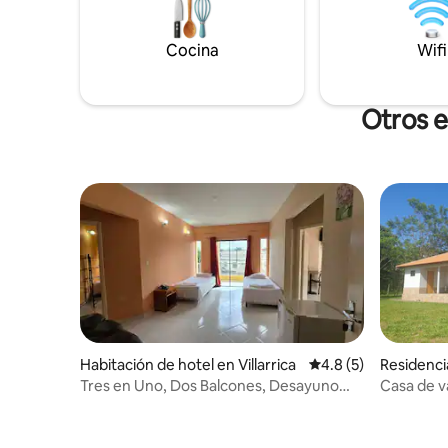
permiten mascotas.
Cocina
Wifi
Otros e
Habitación de hotel en Villarrica
Calificación promedi
4.8 (5)
Residenci
Tres en Uno, Dos Balcones, Desayuno
Casa de v
Incluido