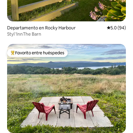
Departamento en Rocky Harbour
Calificación
5.0 (94)
Styl 'InnThe Barn
Favorito entre huéspedes
De los mejores en Favorito entre huéspedes