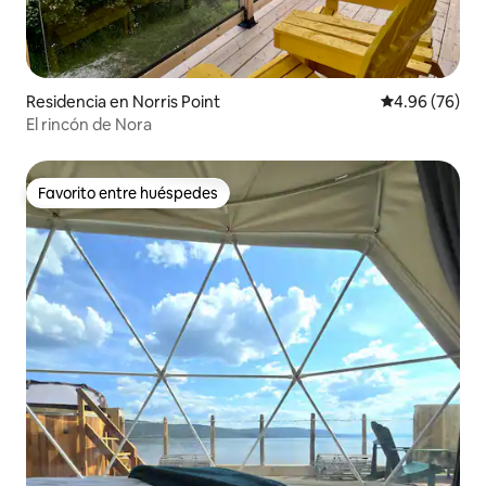
Residencia en Norris Point
Calificación p
4.96 (76)
El rincón de Nora
Favorito entre huéspedes
Favorito entre huéspedes