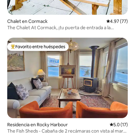
Chalet en Cormack
Calificación 
4.97 (77)
The Chalet At Cormack, ¡tu puerta de entrada a la
aventura!
Favorito entre huéspedes
De los mejores en Favorito entre huéspedes
Residencia en Rocky Harbour
Calificación
5.0 (17)
The Fish Sheds - Cabaña de 2 recámaras con vista al mar