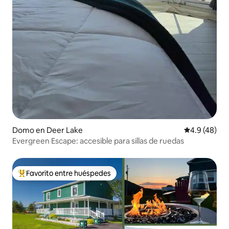
Domo en Deer Lake
Calificación
4.9 (48)
Evergreen Escape: accesible para sillas de ruedas
Favorito entre huéspedes
De los mejores en Favorito entre huéspedes