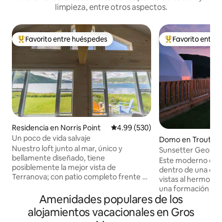
limpieza, entre otros aspectos.
Favorito entre huéspedes
Favorito entre
De los mejores en Favorito entre huéspedes
De los mejores en
Residencia en Norris Point
Calificación promedio: 4.99 de 5
4.99 (530)
Un poco de vida salvaje
Domo en Trout Ri
Nuestro loft junto al mar, único y
Sunsetter Geo Do
bellamente diseñado, tiene
Glamping (4/4)
Este moderno estil
posiblemente la mejor vista de
dentro de una cúp
Terranova; con patio completo frente al
vistas al hermoso r
mar, avistamientos de ballenas en
una formación mo
temporada (!!), actividades para familias
Amenidades populares de los
los lugareños com
cercanas, restaurantes y lugares de
Elefante. Una ca
alojamientos vacacionales en Gros
música. Te encantará nuestro
un cómodo colchón