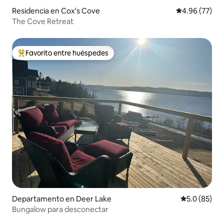
Residencia en Cox's Cove
Calificación p
4.96 (77)
The Cove Retreat
Favorito entre huéspedes
De los mejores en Favorito entre huéspedes
Departamento en Deer Lake
Calificación
5.0 (85)
Bungalow para desconectar