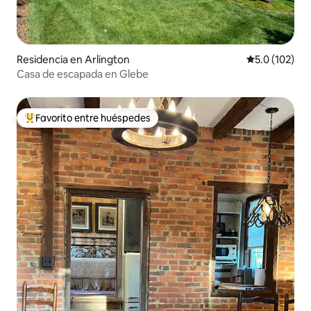
Residencia en Arlington
Calificación 
5.0 (102)
Casa de escapada en Glebe
Favorito entre huéspedes
De los mejores en Favorito entre huéspedes