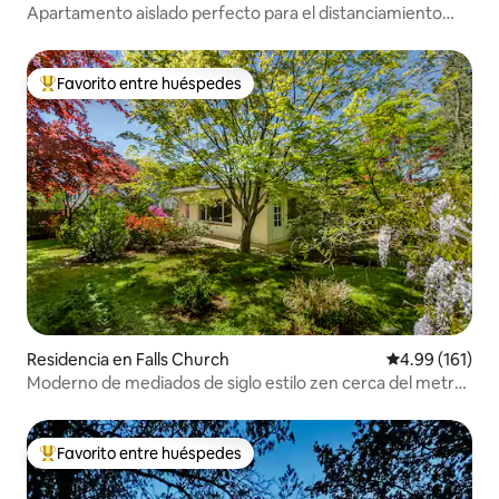
Apartamento aislado perfecto para el distanciamiento
social
Favorito entre huéspedes
De los mejores en Favorito entre huéspedes
Residencia en Falls Church
Calificación p
4.99 (161)
Moderno de mediados de siglo estilo zen cerca del metro
y de DC
Favorito entre huéspedes
De los mejores en Favorito entre huéspedes