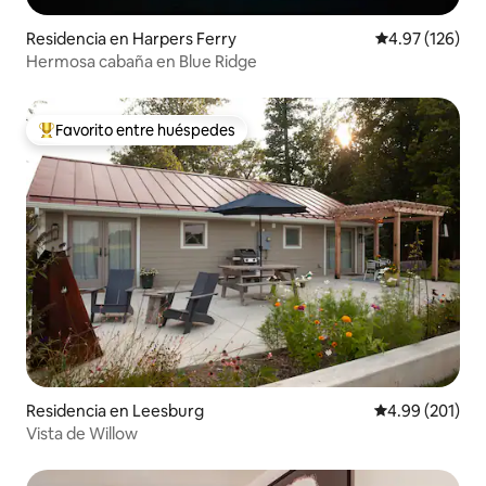
Residencia en Harpers Ferry
Calificación p
4.97 (126)
Hermosa cabaña en Blue Ridge
Favorito entre huéspedes
De los mejores en Favorito entre huéspedes
Residencia en Leesburg
Calificación pr
4.99 (201)
Vista de Willow