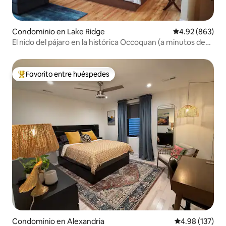
Condominio en Lake Ridge
Calificación pr
4.92 (863)
El nido del pájaro en la histórica Occoquan (a minutos de
DC)
Favorito entre huéspedes
De los mejores en Favorito entre huéspedes
Condominio en Alexandria
Calificación p
4.98 (137)