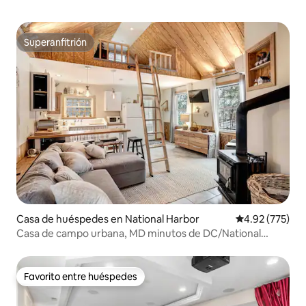
Superanfitrión
Superanfitrión
Casa de huéspedes en National Harbor
Calificación pr
4.92 (775)
Casa de campo urbana, MD minutos de DC/National
Harbor
Favorito entre huéspedes
Favorito entre huéspedes