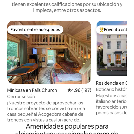
tienen excelentes calificaciones por su ubicación y
limpieza, entre otros aspectos.
Favorito entre huéspedes
Favorito entre
Favorito entre huéspedes
De los mejores en
Residencia en Old
Boticario histórico 
Minicasa en Falls Church
Calificación promedio: 4.96 de 5
4.96 (197)
Casco antiguo
Majestuosa casa de 
Cerrar sesión
italiano anterior a 
¡Nuestro proyecto de aprovechar los
favorecido sureste
troncos sobrantes se convirtió en una
pocos pasos de Kin
casa pequeña! Acogedora cabaña de
manzanas del pase
troncos con vistas a casi un acre de
ubicación es inmej
Amenidades populares para
naturaleza, pero a pocos minutos de
pisos establecida en
todos los sitios de DC. Perfecto para una