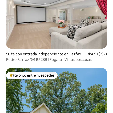
Suite con entrada independiente en Fairfax
Calificación p
4.91 (197)
Retiro Fairfax/GMU 2BR | Fogata | Vistas boscosas
Favorito entre huéspedes
De los mejores en Favorito entre huéspedes