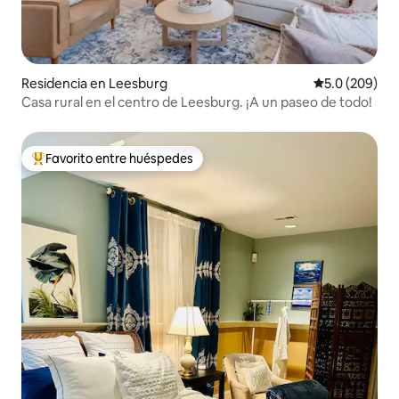
Residencia en Leesburg
Calificación p
5.0 (209)
Casa rural en el centro de Leesburg. ¡A un paseo de todo!
Favorito entre huéspedes
De los mejores en Favorito entre huéspedes