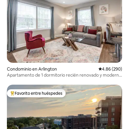
Condominio en Arlington
Calificación pr
4.86 (290)
Apartamento de 1 dormitorio recién renovado y moderno
- Unidad 2
Favorito entre huéspedes
De los mejores en Favorito entre huéspedes