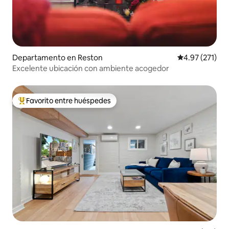
Departamento en Reston
Calificación p
4.97 (271)
Excelente ubicación con ambiente acogedor
Favorito entre huéspedes
De los mejores en Favorito entre huéspedes