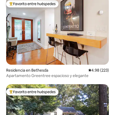
Favorito entre huéspedes
De los mejores en Favorito entre huéspedes
Residencia en Bethesda
Calificación pr
4.98 (223)
Apartamento Greentree espacioso y elegante
Favorito entre huéspedes
De los mejores en Favorito entre huéspedes