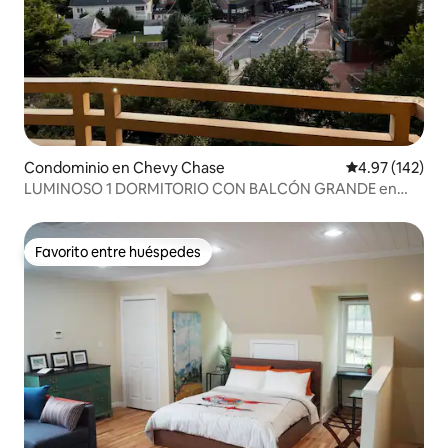
Condominio en Chevy Chase
Calificación p
4.97 (142)
LUMINOSO 1 DORMITORIO CON BALCÓN GRANDE en
UBICACIÓN PRINCIPAL DE BETHESDA
Favorito entre huéspedes
Favorito entre huéspedes