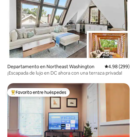
Departamento en Northeast Washington
Calificación pr
4.98 (299)
¡Escapada de lujo en DC ahora con una terraza privada!
Favorito entre huéspedes
De los mejores en Favorito entre huéspedes