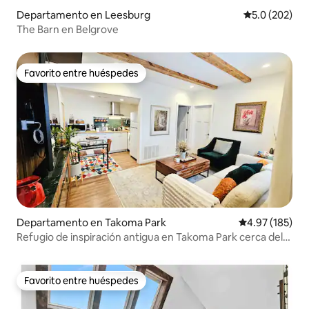
Departamento en Leesburg
Calificación 
5.0 (202)
The Barn en Belgrove
Favorito entre huéspedes
Favorito entre huéspedes
Departamento en Takoma Park
Calificación p
4.97 (185)
Refugio de inspiración antigua en Takoma Park cerca del
metro
Favorito entre huéspedes
Favorito entre huéspedes