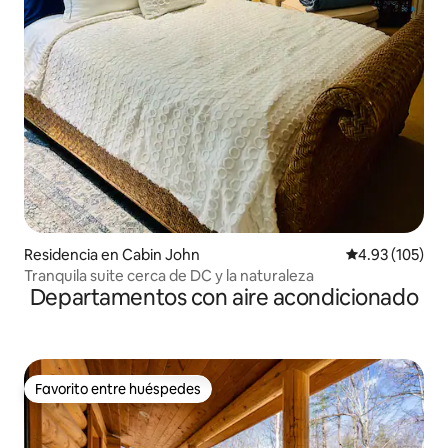
Residencia en Cabin John
Calificación p
4.93 (105)
Tranquila suite cerca de DC y la naturaleza
Departamentos con aire acondicionado
Favorito entre huéspedes
Favorito entre huéspedes