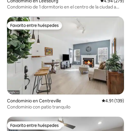
Condominio en Leesburg
Calificación pr
4.94 (279)
Condominio de 1 dormitorio en el centro de la ciudad a
pasos de todo
Favorito entre huéspedes
Favorito entre huéspedes
Condominio en Centreville
Calificación p
4.91 (139)
Condominio con patio tranquilo
Favorito entre huéspedes
Favorito entre huéspedes