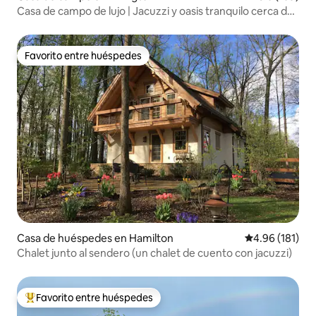
Casa de campo de lujo | Jacuzzi y oasis tranquilo cerca de
DC
Favorito entre huéspedes
Favorito entre huéspedes
Casa de huéspedes en Hamilton
Calificación p
4.96 (181)
Chalet junto al sendero (un chalet de cuento con jacuzzi)
Favorito entre huéspedes
De los mejores en Favorito entre huéspedes