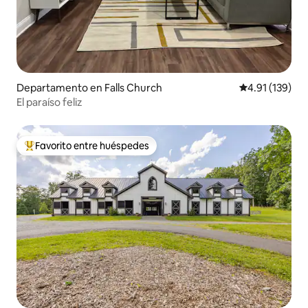
Departamento en Falls Church
Calificación p
4.91 (139)
El paraíso feliz
Favorito entre huéspedes
De los mejores en Favorito entre huéspedes