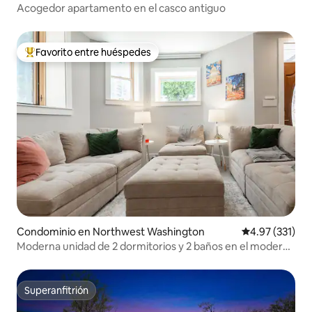
Acogedor apartamento en el casco antiguo
Favorito entre huéspedes
De los mejores en Favorito entre huéspedes
Condominio en Northwest Washington
Calificación p
4.97 (331)
Moderna unidad de 2 dormitorios y 2 baños en el moderno
barrio de DC.
Superanfitrión
Superanfitrión