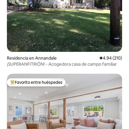
Residencia en Annandale
Calificación pr
4.94 (210)
¡SUPERANFITRIÓN! - Acogedora casa de campo familiar
Favorito entre huéspedes
De los mejores en Favorito entre huéspedes