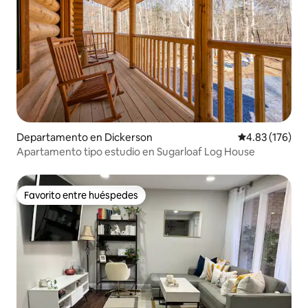
Departamento en Dickerson
Calificación p
4.83 (176)
Apartamento tipo estudio en Sugarloaf Log House
Favorito entre huéspedes
Favorito entre huéspedes