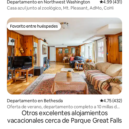
Departamento en Northwest Washington
Calificación p
4.99 (431)
Casa azul junto al zoológico, Mt. Pleasant, AdMo, CoHi
Favorito entre huéspedes
Favorito entre huéspedes
Departamento en Bethesda
Calificación p
4.75 (432)
Oferta de verano, departamento completo a 10 millas de
Otros excelentes alojamientos
DC
vacacionales cerca de Parque Great Falls