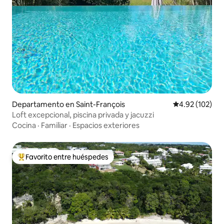
Departamento en Saint-François
Calificación p
4.92 (102)
Loft excepcional, piscina privada y jacuzzi
Cocina
·
Familiar
·
Espacios exteriores
Favorito entre huéspedes
De los mejores en Favorito entre huéspedes