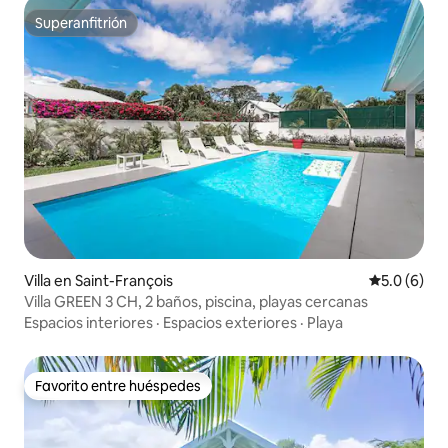
Superanfitrión
Superanfitrión
Villa en Saint-François
Calificació
5.0 (6)
Villa GREEN 3 CH, 2 baños, piscina, playas cercanas
Espacios interiores
·
Espacios exteriores
·
Playa
Favorito entre huéspedes
Favorito entre huéspedes