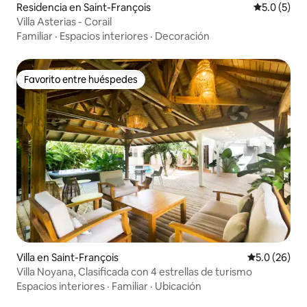
Residencia en Saint-François
Calificació
5.0 (5)
Villa Asterias - Corail
Familiar
·
Espacios interiores
·
Decoración
Favorito entre huéspedes
Favorito entre huéspedes
Villa en Saint-François
Calificación
5.0 (26)
Villa Noyana, Clasificada con 4 estrellas de turismo
Espacios interiores
·
Familiar
·
Ubicación