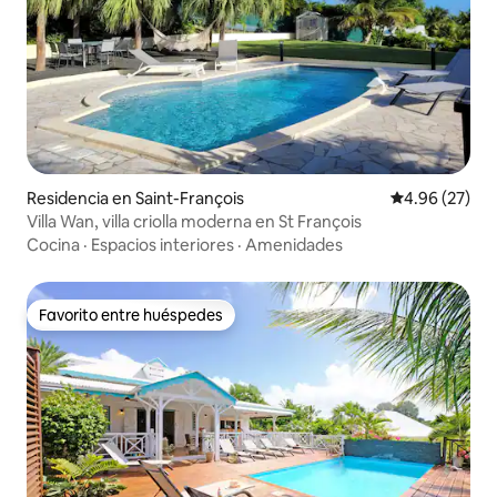
Residencia en Saint-François
Calificación p
4.96 (27)
Villa Wan, villa criolla moderna en St François
Cocina
·
Espacios interiores
·
Amenidades
Favorito entre huéspedes
Favorito entre huéspedes