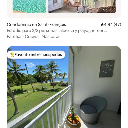
Condominio en Saint-François
Calificación 
4.94 (47)
Estudio para 2/3 personas, alberca y playa, primer
desayuno
Familiar
·
Cocina
·
Mascotas
Favorito entre huéspedes
De los mejores en Favorito entre huéspedes