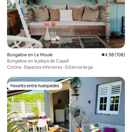
Bungalow en Le Moule
Calificación pr
4.98 (108)
Bungalow en la playa de Capeli
Cocina
·
Espacios interiores
·
Estancia larga
Favorito entre huéspedes
Favorito entre huéspedes