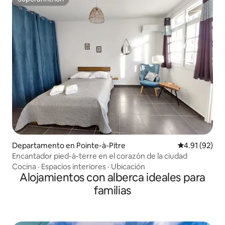
Superanfitrión
Departamento en Pointe-à-Pitre
Calificación 
4.91 (92)
Encantador pied-à-terre en el corazón de la ciudad
Cocina
·
Espacios interiores
·
Ubicación
Alojamientos con alberca ideales para
familias