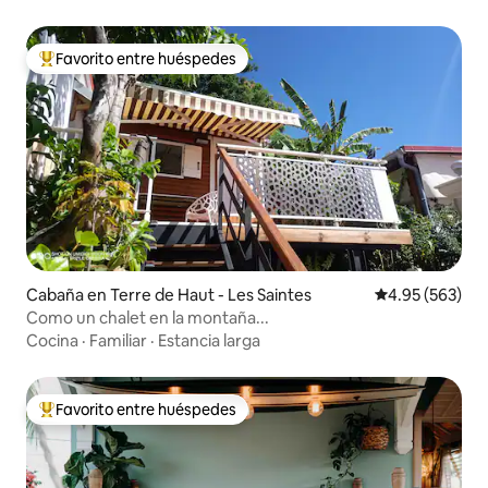
Favorito entre huéspedes
De los mejores en Favorito entre huéspedes
Cabaña en Terre de Haut - Les Saintes
Calificación pr
4.95 (563)
Como un chalet en la montaña...
Cocina
·
Familiar
·
Estancia larga
Favorito entre huéspedes
De los mejores en Favorito entre huéspedes