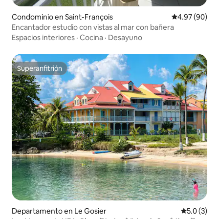
Condominio en Saint-François
Calificación p
4.97 (90)
Encantador estudio con vistas al mar con bañera
Espacios interiores
·
Cocina
·
Desayuno
Superanfitrión
Superanfitrión
Departamento en Le Gosier
Calificació
5.0 (3)