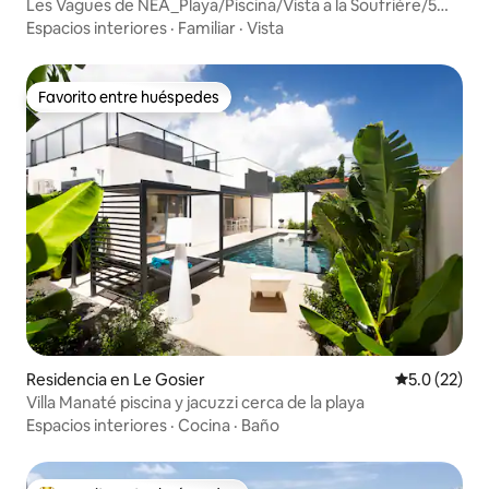
Les Vagues de NEA_Playa/Piscina/Vista a la Soufrière/5
habitaciones
Espacios interiores
·
Familiar
·
Vista
Favorito entre huéspedes
Favorito entre huéspedes
Residencia en Le Gosier
Calificación
5.0 (22)
Villa Manaté piscina y jacuzzi cerca de la playa
Espacios interiores
·
Cocina
·
Baño