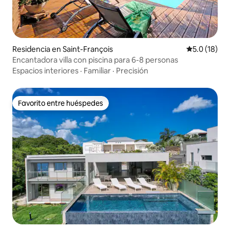
Residencia en Saint-François
Calificación
5.0 (18)
Encantadora villa con piscina para 6-8 personas
Espacios interiores
·
Familiar
·
Precisión
Favorito entre huéspedes
Favorito entre huéspedes