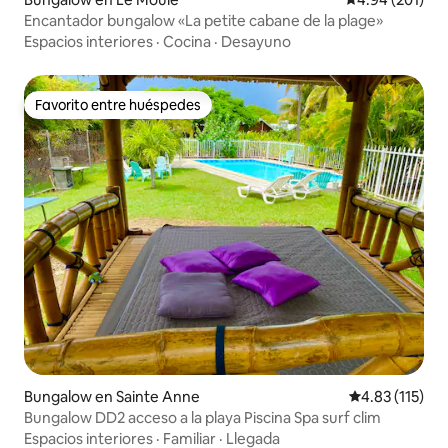
Encantador bungalow «La petite cabane de la plage»
Espacios interiores
·
Cocina
·
Desayuno
Favorito entre huéspedes
Favorito entre huéspedes
Bungalow en Sainte Anne
Calificación p
4.83 (115)
Bungalow DD2 acceso a la playa Piscina Spa surf clim
Espacios interiores
·
Familiar
·
Llegada