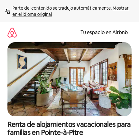
Ir
Parte del contenido se tradujo automáticamente. 
Mostrar 
al
en el idioma original
contenido
Tu espacio en Airbnb
Renta de alojamientos vacacionales para
familias en Pointe-à-Pitre