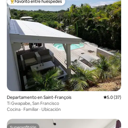
Favorito entre huéspedes
De los mejores en Favorito entre huéspedes
Departamento en Saint-François
Calificación
5.0 (37)
Ti Gwapabe, San Francisco
Cocina
·
Familiar
·
Ubicación
Superanfitrión