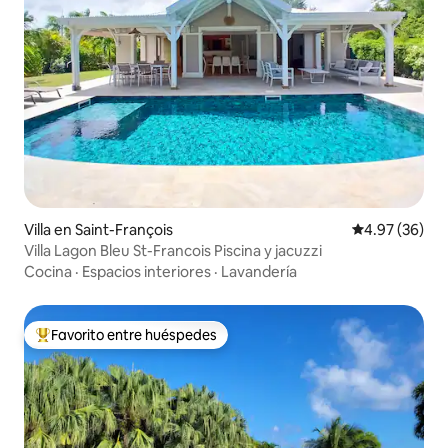
Villa en Saint-François
Calificación p
4.97 (36)
Villa Lagon Bleu St-Francois Piscina y jacuzzi
Cocina
·
Espacios interiores
·
Lavandería
Favorito entre huéspedes
De los mejores en Favorito entre huéspedes