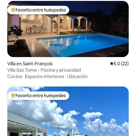
Favorito entre huéspedes
De los mejores en Favorito entre huéspedes
Villa en Saint-François
Calificación
5.0 (22)
Villa Sao Tome - Piscina y privacidad
Cocina
·
Espacios interiores
·
Ubicación
Favorito entre huéspedes
De los mejores en Favorito entre huéspedes