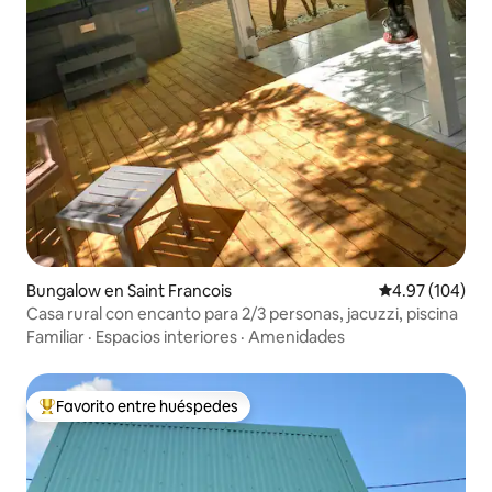
Bungalow en Saint Francois
Calificación pr
4.97 (104)
Casa rural con encanto para 2/3 personas, jacuzzi, piscina
Familiar
·
Espacios interiores
·
Amenidades
Favorito entre huéspedes
De los mejores en Favorito entre huéspedes