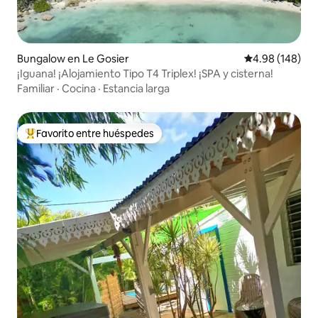
Bungalow en Le Gosier
Calificación pr
4.98 (148)
¡Iguana! ¡Alojamiento Tipo T4 Triplex! ¡SPA y cisterna!
Familiar
·
Cocina
·
Estancia larga
Favorito entre huéspedes
De los mejores en Favorito entre huéspedes