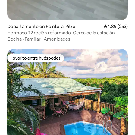
Departamento en Pointe-à-Pitre
Calificación pr
4.89 (253)
Hermoso T2 recién reformado. Cerca de la estación
marítima.
Cocina
·
Familiar
·
Amenidades
Favorito entre huéspedes
Favorito entre huéspedes