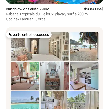
Bungalow en Sainte-Anne
Calificación pr
4.84 (154)
Kabane Tropicale du Helleux: playa y surf a 200 m
Cocina
·
Familiar
·
Cerca
Favorito entre huéspedes
Favorito entre huéspedes