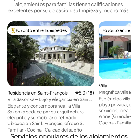
alojamientos para familias tienen calificaciones
excelentes por su ubicación, su limpieza y mucho más.
Favorito entre huéspedes
Favorito entre h
De los mejores en Favorito entre huéspedes
Favorito entre h
Villa
Magnífica villa id
Residencia en Saint-François
Calificación promedio: 5.0 de 
5.0 (18)
Sainte-Anne
Espléndida villa (1
Villa Sakonka – Lujo y elegancia en Saint-
playa privada, cer
François
Elegante y contemporánea, la Villa
servicios, idealme
Sakonka seduce por su arquitectura
Anne (Grande-Ter
elegante y su mobiliario refinado.
de actividades náut
Cocina
·
Familiar
·
Ubicada en Saint-François, ofrece 3
(mercado, pueblo 
dormitorios con aire acondicionado,
Familiar
·
Cocina
·
Calidad del sueño
marítima, kitesurf
incluida una suite principal con baño
Servicios populares de los alojamientos