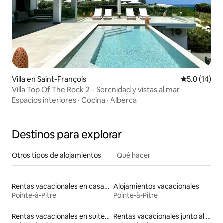
Villa en Saint-François
Calificación
5.0 (14)
Villa Top Of The Rock 2 – Serenidad y vistas al mar
Espacios interiores
·
Cocina
·
Alberca
Destinos para explorar
Otros tipos de alojamientos
Qué hacer
Rentas vacacionales en casas adosadas
Alojamientos vacacionales
Pointe-à-Pitre
Pointe-à-Pitre
Rentas vacacionales en suites privadas
Rentas vacacionales junto al agua