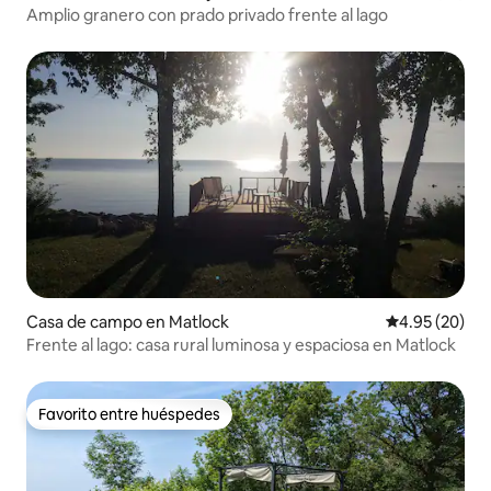
Amplio granero con prado privado frente al lago
Casa de campo en Matlock
Calificación p
4.95 (20)
Frente al lago: casa rural luminosa y espaciosa en Matlock
Favorito entre huéspedes
Favorito entre huéspedes