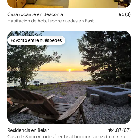
Casa rodante en Beaconia
Calificac
5 (3)
Habitación de hotel sobre ruedas en East
Beaches/Beconia Beach
Favorito entre huéspedes
Favorito entre huéspedes
Residencia en Bélair
Calificación p
4.87 (67)
Casa de 3 dormitorios frente al lago con jacuzzi, chimenea