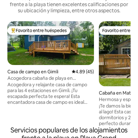
frente a la playa tienen excelentes calificaciones por
su ubicación y limpieza, entre otros aspectos.
Favorito entre huéspedes
Favorito entre h
De los mejores en Favorito entre huéspedes
Favorito entre h
Casa de campo en Gimli
Calificación promedio: 4.89 de 
4.89 (45)
Acogedora cabaña de playa en
Moonlight Bay | Escapada en Gimli
Acogedora y relajante casa de campo
para las 4 estaciones en Gimli. ¡Tu
Cabaña en Matloc
escapada perfecta te espera! Esta
Hermosa y espaciosa Cabaña a pa
encantadora casa de campo es ideal
la playa
¡Te damos la bienve
para familias, parejas, viajeros solitarios o
al lago! Esta casa
para una escapada para trabajar desde
dormitorios y 2 ba
casa. El sueño de los amantes de la playa:
perfecto durante 
a solo unos pasos (¡1 minuto!) de una
Servicios populares de los alojamientos
comodidades mode
playa que es una joya escondida. A pie a
¡esta cabaña tiene
todas partes: a 10 minutos de los