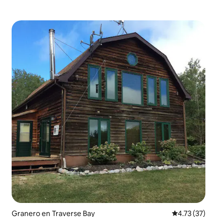
Granero en Traverse Bay
Calificación 
4.73 (37)