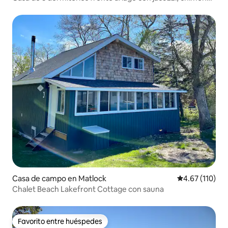
y 4 estaciones
Casa de campo en Matlock
Calificación p
4.67 (110)
Chalet Beach Lakefront Cottage con sauna
Favorito entre huéspedes
Favorito entre huéspedes