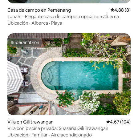
Casa de campo en Pemenang
Calificación
4.88 (8)
Tanahi - Elegante casa de campo tropical con alberca
Ubicación
·
Alberca
·
Playa
Superanfitrión
Superanfitrión
Villa en Gili trawangan
Calificación pr
4.67 (104)
Villa con piscina privada: Suasana Gili Trawangan
Ubicación
·
Familiar
·
Aire acondicionado