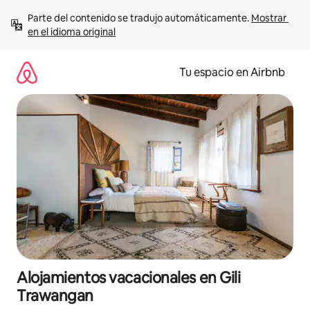
Ir
Parte del contenido se tradujo automáticamente. 
Mostrar 
al
en el idioma original
contenido
Tu espacio en Airbnb
Alojamientos vacacionales en Gili
Trawangan