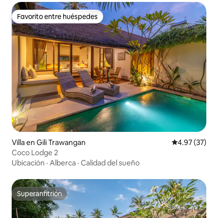
Favorito entre huéspedes
Favorito entre huéspedes
Villa en Gili Trawangan
Calificación 
4.97 (37)
Coco Lodge 2
Ubicación
·
Alberca
·
Calidad del sueño
Superanfitrión
Superanfitrión