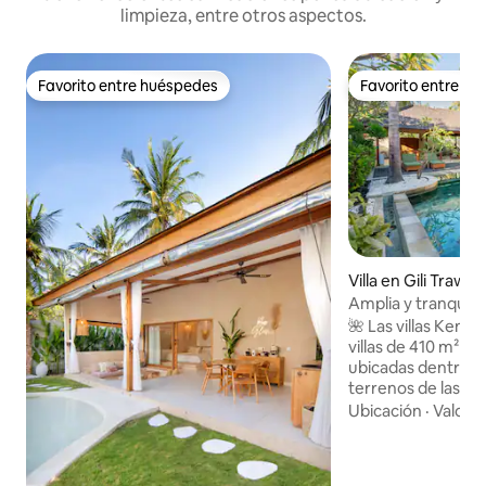
limpieza, entre otros aspectos.
Favorito entre huéspedes
Favorito entre h
Favorito entre huéspedes
Favorito entre h
Villa en Gili Trawa
Amplia y tranquila 
con piscina
🌺 Las villas Kenar
villas de 410 m² co
ubicadas dentro de
terrenos de las vil
huéspedes que valo
Ubicación
·
Valor
·
comodidad y la tra
torno a la vida al ai
cuenta con un gen