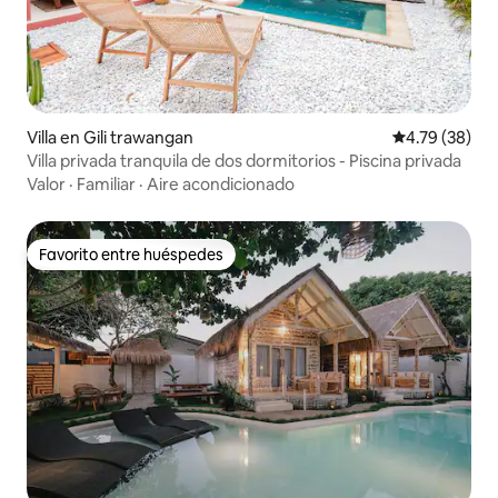
Villa en Gili trawangan
Calificación 
4.79 (38)
Villa privada tranquila de dos dormitorios - Piscina privada
Valor
·
Familiar
·
Aire acondicionado
Favorito entre huéspedes
Favorito entre huéspedes