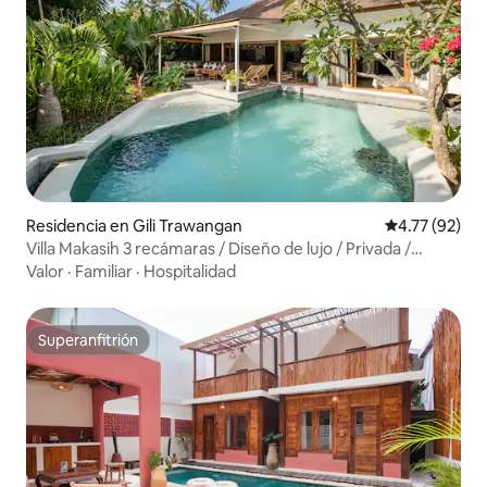
Residencia en Gili Trawangan
Calificación 
4.77 (92)
Villa Makasih 3 recámaras / Diseño de lujo / Privada /
Tranquila
Valor
·
Familiar
·
Hospitalidad
Superanfitrión
Superanfitrión