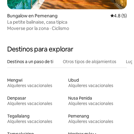
Bungalow en Pemenang
Calificació
4.8 (5)
La petite balinaise, casa típica
Moverse por la zona
·
Ciclismo
Destinos para explorar
Destinos a un paso de ti
Otros tipos de alojamientos
Lug
Mengwi
Ubud
Alquileres vacacionales
Alquileres vacacionales
Denpasar
Nusa Penida
Alquileres vacacionales
Alquileres vacacionales
Tegallalang
Pemenang
Alquileres vacacionales
Alquileres vacacionales
Tampaksiring
Mostrar más