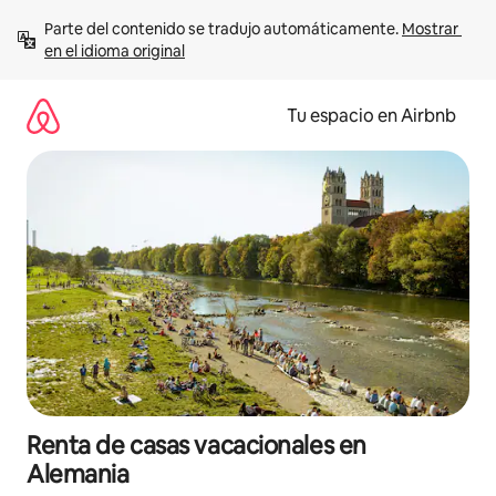
Ir
Parte del contenido se tradujo automáticamente. 
Mostrar 
al
en el idioma original
contenido
Tu espacio en Airbnb
Renta de casas vacacionales en
Alemania