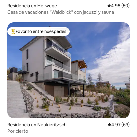
Residencia en Hellwege
Calificación p
4.98 (50)
Casa de vacaciones "Waldblick" con jacuzzi y sauna
Favorito entre huéspedes
De los mejores en Favorito entre huéspedes
Residencia en Neukieritzsch
Calificación p
4.97 (63)
Por cierto