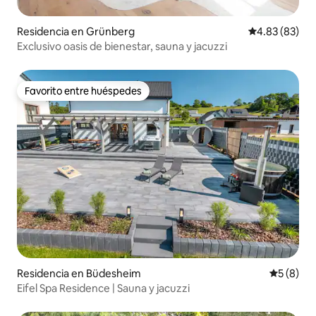
Residencia en Grünberg
Calificación p
4.83 (83)
Exclusivo oasis de bienestar, sauna y jacuzzi
Favorito entre huéspedes
Favorito entre huéspedes
Residencia en Büdesheim
Calificac
5 (8)
Eifel Spa Residence | Sauna y jacuzzi