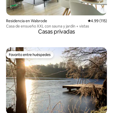
Residencia en Walsrode
Calificación p
4.99 (115)
Casa de ensueño XXL con sauna y jardín + vistas
Casas privadas
Favorito entre huéspedes
Favorito entre huéspedes