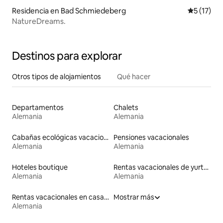
Residencia en Bad Schmiedeberg
Calificaci
5 (17)
NatureDreams.
Destinos para explorar
Otros tipos de alojamientos
Qué hacer
Departamentos
Chalets
Alemania
Alemania
Cabañas ecológicas vacacionales
Pensiones vacacionales
Alemania
Alemania
Hoteles boutique
Rentas vacacionales de yurtas
Alemania
Alemania
Rentas vacacionales en casas de pastores
Mostrar más
Alemania