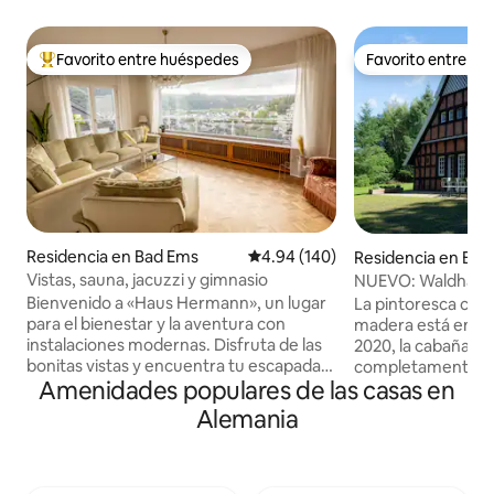
Favorito entre huéspedes
Favorito entre h
De los mejores en Favorito entre huéspedes
Favorito entre h
Residencia en Bad Ems
Calificación promedio: 4.94 de 5
4.94 (140)
Residencia en Br
Vistas, sauna, jacuzzi y gimnasio
NUEVO: Waldhaus.
entramado de made
Bienvenido a «Haus Hermann», un lugar
La pintoresca cas
para el bienestar y la aventura con
madera está en me
instalaciones modernas. Disfruta de las
2020, la cabaña se
bonitas vistas y encuentra tu escapada
completamente r
Amenidades populares de las casas en
para relajarte en nuestra casa de
moderna, de calida
vacaciones de 5 estrellas con certificado
La nueva sauna de b
Alemania
oficial. La casa fue construida en 1964
jardín (vs. Cargo a
por nuestros abuelos y fue
grandes ventanas d
sustancialmente renovada en 2023. Sus
el campo de golf ve
aspectos más destacados son: sauna,
naturaleza virgen.