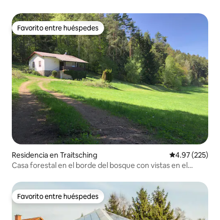
Favorito entre huéspedes
Favorito entre huéspedes
Residencia en Traitsching
Calificación pr
4.97 (225)
Casa forestal en el borde del bosque con vistas en el
bosque bávaro
Favorito entre huéspedes
Favorito entre huéspedes