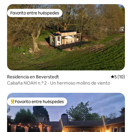
Favorito entre huéspedes
Favorito entre huéspedes
Residencia en Beverstedt
Calificaci
5 (10)
Cabaña NOAH n.º 2 - Un hermoso molino de viento
Favorito entre huéspedes
De los mejores en Favorito entre huéspedes