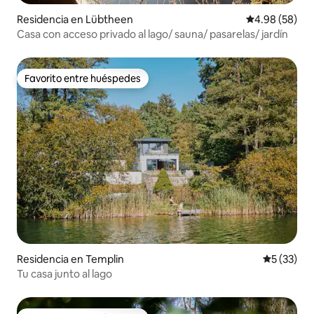
Residencia en Lübtheen
Calificación p
4.98 (58)
Casa con acceso privado al lago/ sauna/ pasarelas/ jardín
Favorito entre huéspedes
Favorito entre huéspedes
Residencia en Templin
Calificaci
5 (33)
Tu casa junto al lago