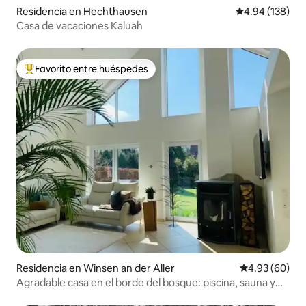
Residencia en Hechthausen
Calificación pr
4.94 (138)
Casa de vacaciones Kaluah
Favorito entre huéspedes
De los mejores en Favorito entre huéspedes
Residencia en Winsen an der Aller
Calificación p
4.93 (60)
Agradable casa en el borde del bosque: piscina, sauna y
chimenea