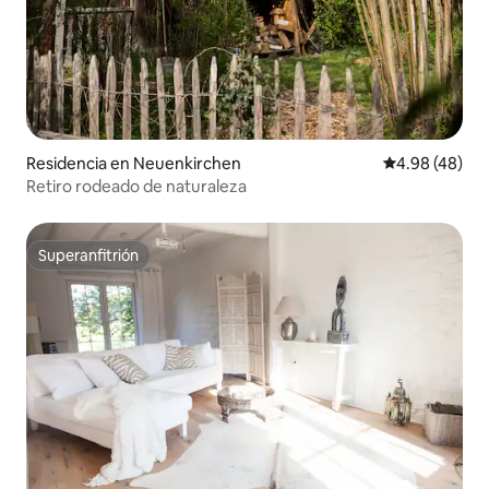
Residencia en Neuenkirchen
Calificación p
4.98 (48)
Retiro rodeado de naturaleza
Superanfitrión
Superanfitrión