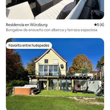
Residencia en Würzburg
Calificac
5 (4)
Bungalow de ensueño con alberca y terraza espaciosa
Favorito entre huéspedes
Favorito entre huéspedes