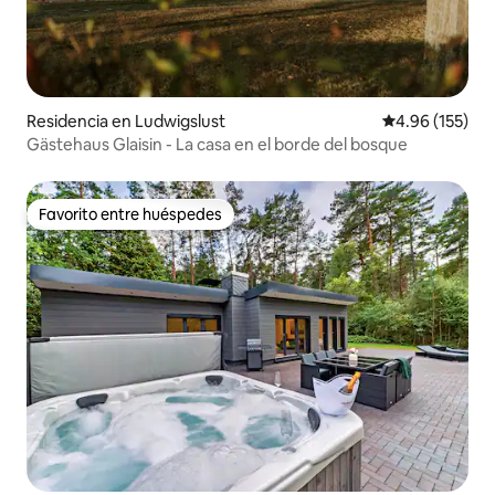
Residencia en Ludwigslust
Calificación p
4.96 (155)
Gästehaus Glaisin - La casa en el borde del bosque
Favorito entre huéspedes
Favorito entre huéspedes