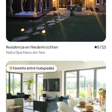
Residencia en Niederkrüchten
Calificaci
5 (12)
NaturSpa Haus am See
Favorito entre huéspedes
De los mejores en Favorito entre huéspedes