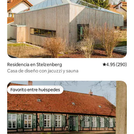
Residencia en Stelzenberg
Calificación pr
4.95 (290)
Casa de diseño con jacuzzi y sauna
Favorito entre huéspedes
Favorito entre huéspedes