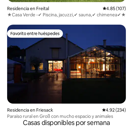
Residencia en Freital
Calificación p
4.85 (107)
★Casa Verde -✔ Piscina, jacuzzi,✔ sauna,✔ chimenea✔★
Favorito entre huéspedes
Favorito entre huéspedes
Residencia en Friesack
Calificación pr
4.92 (234)
Paraíso rural en Groß con mucho espacio y animales
Casas disponibles por semana