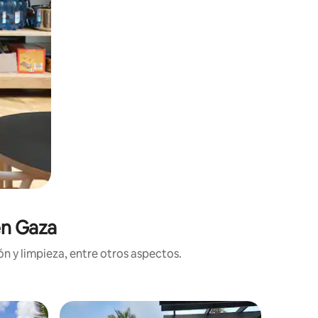
en Gaza
n y limpieza, entre otros aspectos.
Casa de c