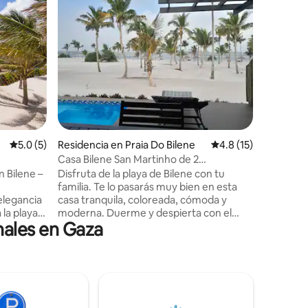
ene
Acogedor
En la aco
tendrás l
dentro d
cuidada p
estará en
y apoyar
una combi
arquitect
iones
construcc
Calificación promedio: 5.0 de 5; 5 evaluaciones
5.0 (5)
Residencia en Praia Do Bilene
Calificación promedi
4.8 (15)
profesion
el inicio
Casa Bilene San Martinho de 2
las famili
dormitorios frente a la playa
n Bilene –
Disfruta de la playa de Bilene con tu
/ hacer b
familia. Te lo pasarás muy bien en esta
comedor, 
elegancia
casa tranquila, coloreada, cómoda y
la vista 
 la playa e
moderna. Duerme y despierta con el
nales en Gaza
sonidos de las olas y el canto de los
as suites
pájaros. Disfruta de la playa y de un
ierto con
montón de actividades disponibles.
iscina
Disfruta de una agradable vista a las
da
montañas y al mar desde el balcón. Esta
s básicos:
casa tipo 2 está totalmente amueblada y
o y
equipada, que incluye aire acondicionado