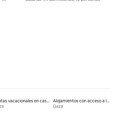
iones
Rentas vacacionales en casas de huéspedes
Alojamientos con acceso a la playa
za
Gaza