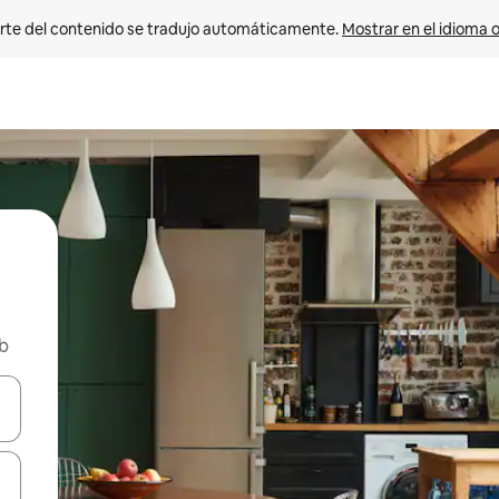
rte del contenido se tradujo automáticamente. 
Mostrar en el idioma o
nb
vegar usando las teclas de las flechas hacia arriba y hacia abajo, o b