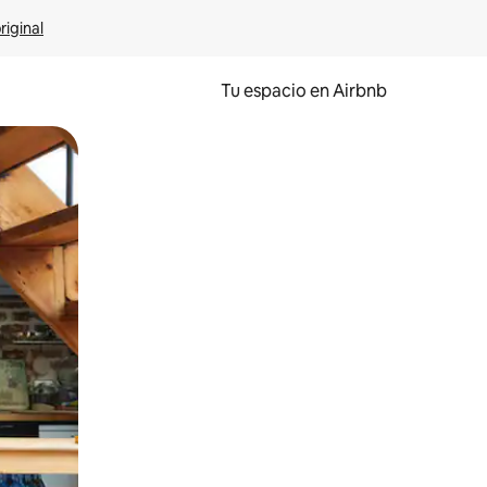
riginal
Tu espacio en Airbnb
ien tocando y deslizando la pantalla.