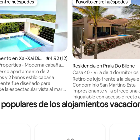
 entre huéspedes
Favorito entre huéspedes
 entre huéspedes
Favorito entre huéspedes
nto en Xai-Xai Dist
Calificación promedio: 4.92 de 5; 12 evaluac
4.92 (12)
Properties - Moderna cabaña
o: 4.5 de 5; 6 evaluaciones
Residencia en Praia Do Bilene
iente1
erno apartamento de 2
Casa 40 - Villa de 4 dormitorios
os y 2 baños estilo cabaña
Retiro de lujo frente a la playa e
ente fue diseñado para
Condominio San Martino Esta
de la espectacular vista al mar
impresionante villa ofrece una 
spacios de estar de planta
inigualable con acceso directo a
 su hermosa terraza de piscina.
opulares de los alojamientos vacacio
impresionantes vistas al mar. -4
a contemporánea está
dormitorios, incluidas 2 opulent
con buen gusto en un
en suite. - Vida de concepto ab
o estilo vacacional. Para crear el
cocina totalmente equipada. - P
relajado perfecto para
privada y barbacoa para una vi
 la piscina profunda protegida y
exclusiva al aire libre. - Servicio
aai completan la imagen. Al otro
piscina del condominio, gimnasi