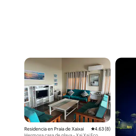
Residencia en Praia de Xaixai
Calificación promedio
4.63 (8)
Hermosa casa de playa - Xai Xai Eco