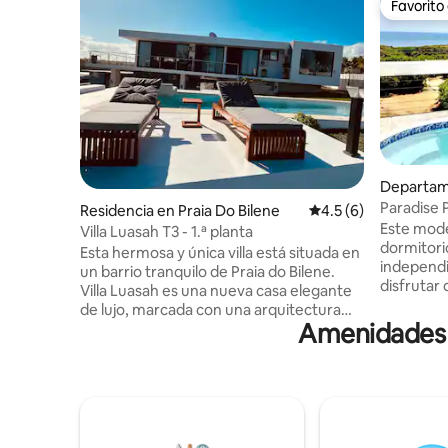
Favorito
Favorito
Departame
rict
Paradise 
Residencia en Praia Do Bilene
Calificación promedi
4.5 (6)
independ
Este mod
Villa Luasah T3 - 1.ª planta
dormitori
Esta hermosa y única villa está situada en
independi
un barrio tranquilo de Praia do Bilene.
disfrutar 
Villa Luasah es una nueva casa elegante
con sus e
de lujo, marcada con una arquitectura
abierta y
Amenidades p
moderna y impresionantes vistas
La cabañ
panorámicas de la playa en la parte
decorada 
trasera y una laguna en la parte
sofisticad
delantera. Diseñada para ofrecer a los
ambiente 
huéspedes una experiencia única, Villa
relajarse,
Luasah está lo suficientemente cerca del
el área br
centro de Bilene Village, pero lo