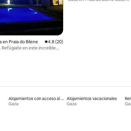
Capacidad para 2 - 10 personas
a en Praia do Bilene
Calificación promedio: 4.8 de 5; 20 evaluac
4.8 (20)
. Refúgiate en este increíble
Alojamientos con acceso al lago
Alojamientos vacacionales
Gaza
Gaza
Ga