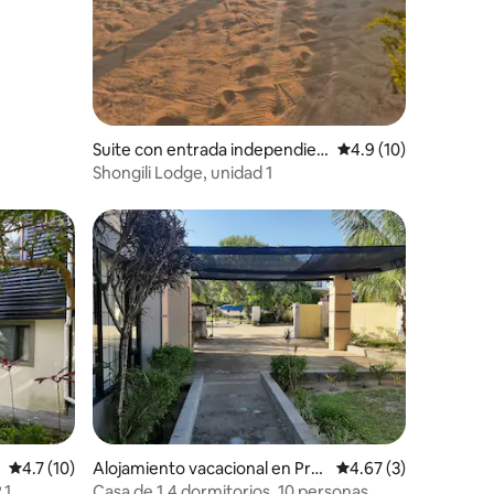
Suite con entrada independien
Calificación promedi
4.9 (10)
te en Mahelan, Biléne
Shongili Lodge, unidad 1
Calificación promedio: 4.7 de 5; 10 evaluaciones
4.7 (10)
Alojamiento vacacional en Prai
Calificación promedi
4.67 (3)
a Do Bilene
Casa de 1,4 dormitorios, 10 personas