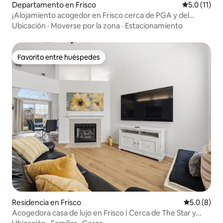
Departamento en Frisco
Calificación
5.0 (11)
¡Alojamiento acogedor en Frisco cerca de PGA y del
Toyota Stadium!
Ubicación
·
Moverse por la zona
·
Estacionamiento
Favorito entre huéspedes
Favorito entre huéspedes
Residencia en Frisco
Calificació
5.0 (8)
Acogedora casa de lujo en Frisco | Cerca de The Star y
PGA