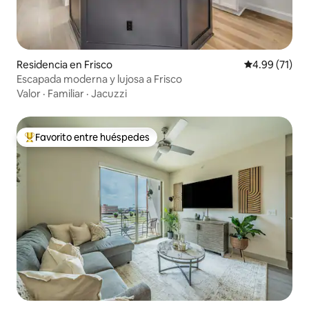
Residencia en Frisco
Calificación 
4.99 (71)
Escapada moderna y lujosa a Frisco
Valor
·
Familiar
·
Jacuzzi
Favorito entre huéspedes
De los mejores en Favorito entre huéspedes