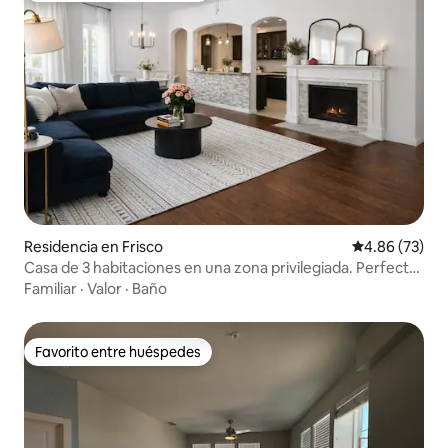
Residencia en Frisco
Calificación p
4.86 (73)
Casa de 3 habitaciones en una zona privilegiada. Perfecta
para familias.
Familiar
·
Valor
·
Baño
Favorito entre huéspedes
Favorito entre huéspedes