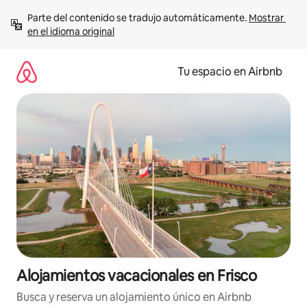
Ir
Parte del contenido se tradujo automáticamente. 
Mostrar 
al
en el idioma original
contenido
Tu espacio en Airbnb
Alojamientos vacacionales en Frisco
Busca y reserva un alojamiento único en Airbnb