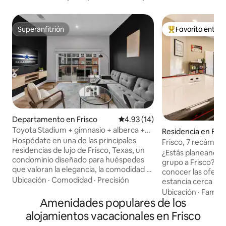
Superanfitrión
Favorito entre
Superanfitrión
De los mejores en
Departamento en Frisco
Calificación promedio: 4.93 de 
4.93 (14)
Toyota Stadium + gimnasio + alberca +
Residencia en Fris
PGA Golf + Frisco Square + W + D
Hospédate en una de las principales
Frisco, 7 recámara
residencias de lujo de Frisco, Texas, un
Salas de cine y ju
¿Estás planeando u
condominio diseñado para huéspedes
grupo a Frisco? E
que valoran la elegancia, la comodidad y
conocer las oferta
la conveniencia. Con un Walk Score de
Ubicación
·
Comodidad
·
Precisión
estancia cerca de 
98/100, estás a solo unos pasos de los
PGA/ STAR. Esta espaciosa casa de 7
Ubicación
·
Familia
mejores restaurantes, la vida nocturna y
Amenidades populares de los
recámaras y 3.5 b
las atracciones de la ciudad; después,
familias y grupos,
alojamientos vacacionales en Frisco
retírate a tu oasis privado para relajarte
relajarse, jugar y 