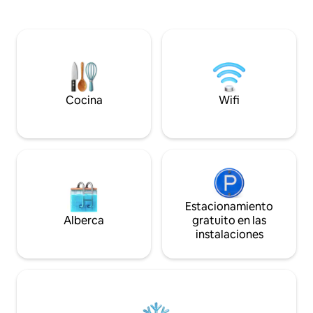
con estilo. Departamento de lujo de 1
Disfruta de horas d
recámara y 1 baño Vida de concepto
de cine, la sala de
abierto Cocina completa y moderna TV
estar y el patio t
inteligente Wifi de alta velocidad Espacio
exploras las princ
de trabajo Lavadora/Secadora:
Frisco. ✔ 7 cómodas habitaciones ✔
Estacionamiento gratuito Seguridad las
Cocina totalmente
24 horas, 7 días a la semana. Centro de
cine + juegos ✔ Pat
fitness Piscina al aire libre/Cabana
césped) Wifi ✔ de 
Cocina
Wifi
Habitación Club Estación para mascotas
Estacionamiento g
Parrilla.
Estacionamiento
Alberca
gratuito en las
instalaciones