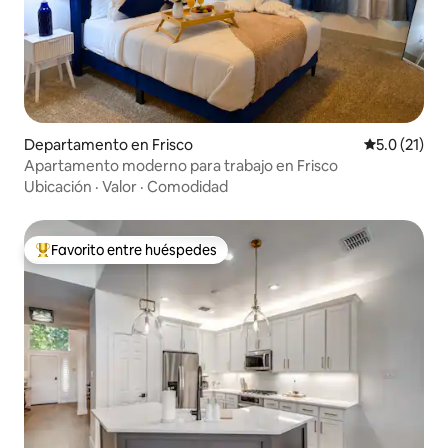
Departamento en Frisco
Calificación
5.0 (21)
Apartamento moderno para trabajo en Frisco
Ubicación
·
Valor
·
Comodidad
Favorito entre huéspedes
De los mejores en Favorito entre huéspedes