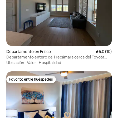
Departamento en Frisco
Calificación
5.0 (10)
Departamento entero de 1 recámara cerca del Toyota
Stadium
Ubicación
·
Valor
·
Hospitalidad
Favorito entre huéspedes
Favorito entre huéspedes