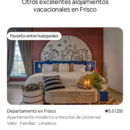
Otros excelentes alojamientos
vacacionales en Frisco
Favorito entre huéspedes
Favorito entre huéspedes
Departamento en Frisco
Calificación
5.0 (29)
Apartamento moderno a minutos de Universal
Valor
·
Familiar
·
Limpieza