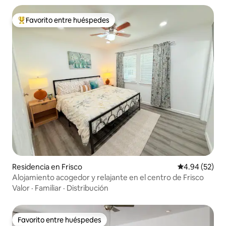
Favorito entre huéspedes
De los mejores en Favorito entre huéspedes
Residencia en Frisco
Calificación p
4.94 (52)
Alojamiento acogedor y relajante en el centro de Frisco
Valor
·
Familiar
·
Distribución
Favorito entre huéspedes
Favorito entre huéspedes