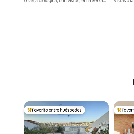
Granja biológica, con vistas, en la Serra
Vistas a l
de Sintra
Favorito entre huéspedes
Favor
De los mejores en Favorito entre huéspedes
De los m