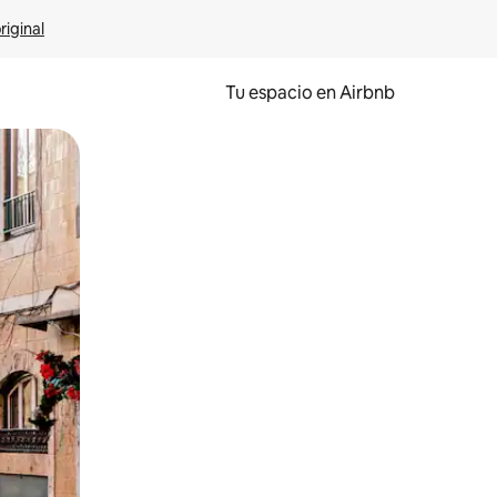
riginal
Tu espacio en Airbnb
ien tocando y deslizando la pantalla.