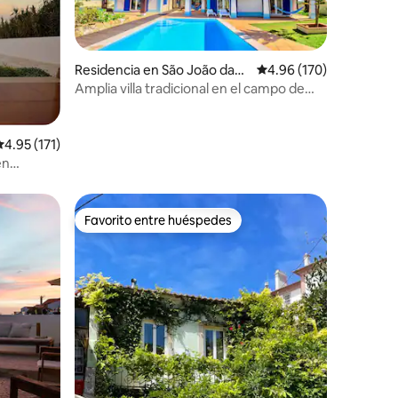
Residencia en São João das
Calificación promedio: 
4.96 (170)
Lampas
Amplia villa tradicional en el campo de
Sintra con alberca
alificación promedio: 4.95 de 5; 171 evaluaciones
4.95 (171)
iones
en
Favorito entre huéspedes
re huéspedes
Favorito entre huéspedes
iones