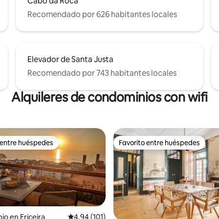
Cabo da Roca
Recomendado por 626 habitantes locales
Elevador de Santa Justa
Recomendado por 743 habitantes locales
Alquileres de condominios con wifi
 entre huéspedes
Favorito entre huéspedes
 entre huéspedes
Favorito entre huéspedes
o en Ericeira
Calificación promedio: 4.94 de 5; 101 evaluac
4.94 (101)