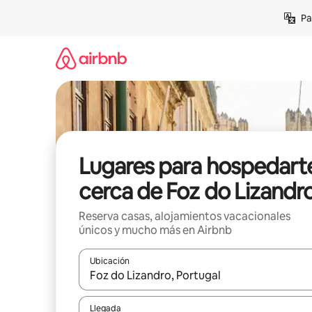
Ir
Pa
al
contenido
Lugares para hospedart
cerca de Foz do Lizandr
Reserva casas, alojamientos vacacionales
únicos y mucho más en Airbnb
Ubicación
Cuando los resultados estén disponibles, podrás na
Llegada