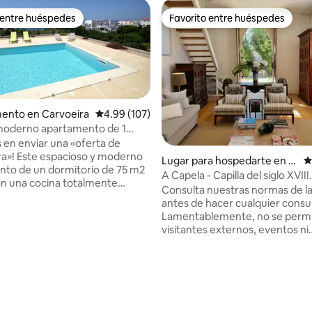
 entre huéspedes
Favorito entre huéspedes
 entre huéspedes
Favorito entre huéspedes
ento en Carvoeira
Calificación promedio: 4.99 de 5; 107 evaluac
4.99 (107)
moderno apartamento de 1
 y piscina
 en enviar una «oferta de
4.86 de 5; 301 evaluaciones
 y moderno
Lugar para hospedarte en Si
C
to de un dormitorio de 75 m2
ntra
A Capela - Capilla del siglo XVIII
n una cocina totalmente
reconvertida
Consulta nuestras normas de la
 un baño con bañera y ducha
antes de hacer cualquier consul
lluvia, un dormitorio con una
Lamentablemente, no se perm
ma (1,60 x 2,00 m) y una gran
visitantes externos, eventos ni
tar con un sofá cama (1,40 x
celebraciones. Gracias. Alójate en una
l soleado balcón tiene preciosas
capilla bellamente reformada, 
 mar y una barbacoa incorporada.
en 1789. A Capela ofrece una z
a compartida también ofrece
estar privada al aire libre para u
s vistas al mar y espectaculares
exclusivo de los huéspedes con v
 sol. ¡Está a solo 10 minutos a
montaña del Castillo de los Mor