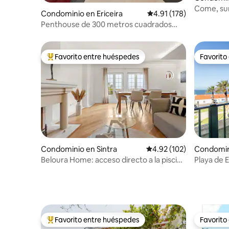
Come, sur
Condominio en Ericeira
Calificación promedio: 
4.91 (178)
Penthouse de 300 metros cuadrados
con piscina en la azotea solo para ti.
Favorito entre huéspedes
Favorito
De los mejores en Favorito entre huéspedes
Favorito
Condominio en Sintra
Calificación promedio: 
4.92 (102)
Condomini
Beloura Home: acceso directo a la piscina
Playa de E
y vista superior
Favorito entre huéspedes
Favorito
De los mejores en Favorito entre huéspedes
Favorito