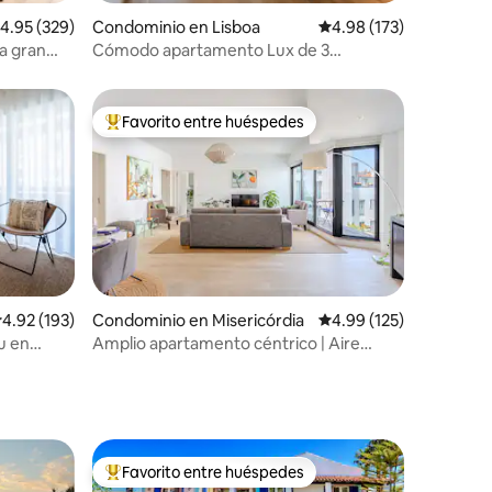
alificación promedio: 4.95 de 5; 329 evaluaciones
4.95 (329)
Condominio en Lisboa
Calificación promedio: 
4.98 (173)
a gran
Cómodo apartamento Lux de 3
dormitorios
Favorito entre huéspedes
re huéspedes
De los mejores en Favorito entre huéspedes
iones
alificación promedio: 4.92 de 5; 193 evaluaciones
4.92 (193)
Condominio en Misericórdia
Calificación promedio: 
4.99 (125)
u en
Amplio apartamento céntrico | Aire
acondicionado, estacionamiento gratuito
y balcón
Favorito entre huéspedes
De los mejores en Favorito entre huéspedes