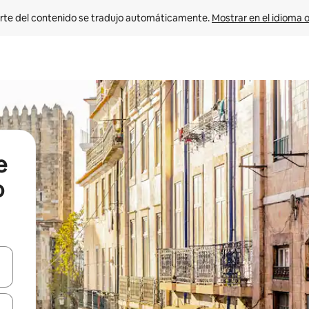
rte del contenido se tradujo automáticamente. 
Mostrar en el idioma o
e
o
vegar usando las teclas de las flechas hacia arriba y hacia abajo, o b