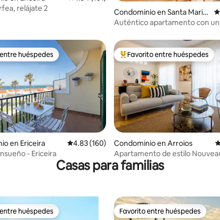
fea, relájate 2
Condominio en Santa Maria
C
4.91 de 5; 178 evaluaciones
Maior
Auténtico apartamento con un
terraza, Alfama
 entre huéspedes
Favorito entre huéspedes
 entre huéspedes
De los mejores en Favorito ent
4.92 de 5; 102 evaluaciones
o en Ericeira
Calificación promedio: 4.83 de 5; 160 evaluac
4.83 (160)
Condominio en Arroios
C
nsueño - Ericeira
Apartamento de estilo Nouvea
Casas para familias
Lisboa 4E
 entre huéspedes
Favorito entre huéspedes
 entre huéspedes
Favorito entre huéspedes