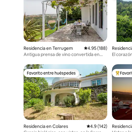
Residencia en Terrugem
Calificación promedio: 
4.95 (188)
Residenci
Antigua prensa de vino convertida en
El corazón
casa de campo con piscina
piscina y j
Favorito entre huéspedes
Favor
Favorito entre huéspedes
De los m
Residencia en Colares
Calificación promedio:
4.9 (142)
Residenci