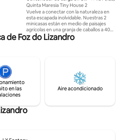
Sintra,
voeira
Quinta Maresia Tiny House 2
to de
Vuelve a conectar con la naturaleza en
 visitas
esta escapada inolvidable. Nuestras 2
minicasas están en medio de paisajes
 tiendas y
agrícolas en una granja de caballos a 400
a de Foz do Lizandro
metros de una de las mejores playas para
surfear de la zona. El contenedor es
privado, solo para ti. Su entrada es a
través del solárium. Este solárium, así
como el área de lavandería, el jardín y el
área de oficina
administrativa/almacenamiento, se
comparten con la otra unidad (2
ionamiento
personas) Nuestra comunidad local
ito en las
Aire acondicionado
también ofrece un pequeño bar de playa
alaciones
local, una pizzería y una microcervecería
y restaurante de hamburguesas.
Lizandro