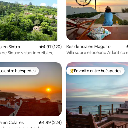
Residencia en Magoito
C
4.95 de 5; 188 evaluaciones
a en Sintra
Calificación promedio: 4.97 de 5; 120 evaluac
4.97 (120)
Villa sobre el océano Atlántico 
 de Sintra: vistas increíbles,
Magoito-Sintra
ardín.
ito entre huéspedes
Favorito entre huéspedes
ejores en Favorito entre huéspedes
De los mejores en Favorito ent
 4.9 de 5; 142 evaluaciones
a en Colares
Calificación promedio: 4.99 de 5; 224 evaluac
4.99 (224)