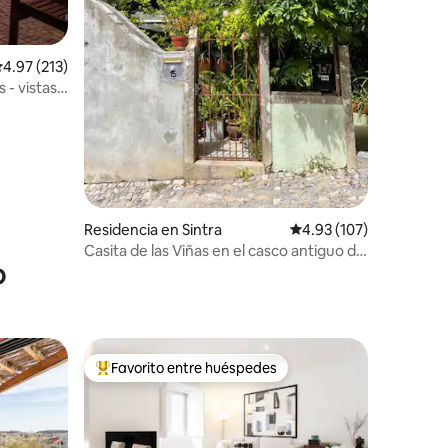
alificación promedio: 4.97 de 5; 213 evaluaciones
4.97 (213)
 - vistas
Residencia en Sintra
Calificación promedio: 
4.93 (107)
Casita de las Viñas en el casco antiguo de
o
Sintra
Favorito entre huéspedes
re huéspedes
De los mejores en Favorito entre huéspedes