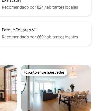
LX Factory
Recomendado por 824 habitantes locales
Parque Eduardo VII
Recomendado por 669 habitantes locales
Favorito entre huéspedes
Favorito entre huéspedes
iones