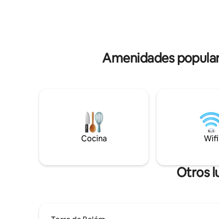
pie de la 
obtener más información, ponte en
playa Prai
contacto directamente con el anfitrión.
Una villa de montaña construida hace
más de 100 años, inspirada en una
imponente roca con un entorno único y
una vista impresionante sobre el mar de
Amenidades populare
la ciudad , Cascais y la montaña donde se
inserta . La casa fue recientemente
reformada y ampliada con una
construcción moderna y de diseño
disfrutando de las vistas y los
alrededores . Se puede ver desde la
parte superior de la Serra de Sintra, hasta
Guincho y Cabo Espichel. A tiro de piedra
de los senderos peatonales de la Serra de
Cocina
Wifi
Sintra y sus monumentos y al lado de
buenos restaurantes , cafeterías con
buen ambiente , el pequeño pueblo tiene
Otros l
un supermercado y farmacia para tu
tranquilidad. Los huéspedes tienen a su
disposición una casa con 2 dormitorios,
sala de estar y cocina, totalmente
privada y acceso a un gran jardín con una
piscina infinita donde pueden disfrutar