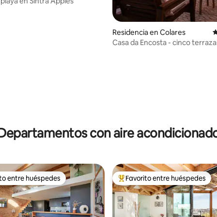
a playa en Sintra Apples
Residencia en Colares
C
Casa da Encosta - cinco terrazas
impresionantes
Departamentos con aire acondicionad
ito entre huéspedes
Favorito entre huéspedes
ejores en Favorito entre huéspedes
De los mejores en Favorito ent