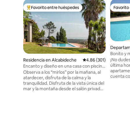
Favorito entre huéspedes
Favorito
De los mejores en Favorito entre huéspedes
Favorito
Departam
Bonito y 
dormitorio
¡No dudes
Residencia en Alcabideche
Calificación promedio: 
4.86 (301)
última hora»! Este espacioso
Encanto y diseño en una casa con piscina
apartamen
y magníficas vistas al mar y a la montaña
Observa a los “mirlos” por la mañana, al
cuenta co
atardecer, disfruta de la calma y la
equipada,
tranquilidad. Disfruta de la vista única del
de efecto 
mar y la montaña desde el salón privado,
cómoda ca
la piscina infinita, la “Serra de Sintra”, la
sala de es
montaña mágica, sus bosques
2,00 m). E
encantados, conventos y palacios.
vistas al
Posibilidad de incluir una mesa de trabajo.
La piscin
También existe la posibilidad de aceptar
excelente
celebraciones de bodas, si sois grupos
puestas de
pequeños, por una tarifa adicional. Para