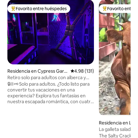
Favorito entre huéspedes
Favorito entre
De los mejores en Favorito entre huéspedes
De los mejores en
Residencia en Cypress Gard
Calificación promedio: 4.98 de 5
4.98 (131)
ens
Retiro solo para adultos con alberca y
spa | 18 años en adelante, privado
🔒⛓️🗝️ Solo para adultos. ¿Todo listo para
convertir tus vacaciones en una
experiencia? Explora tus fantasías en
nuestra escapada romántica, con cuatro
opciones de recámaras temáticas*
diseñadas para inspirarte. Trae tus
juguetes favoritos, experimenta con
Residencia en LaBe
nuestros artículos picantes 🌶️ o echa un
La galleta salada
vistazo a nuestra tienda para llevarte a
The Salty Cracker 
casa un pequeño extra que mantenga el