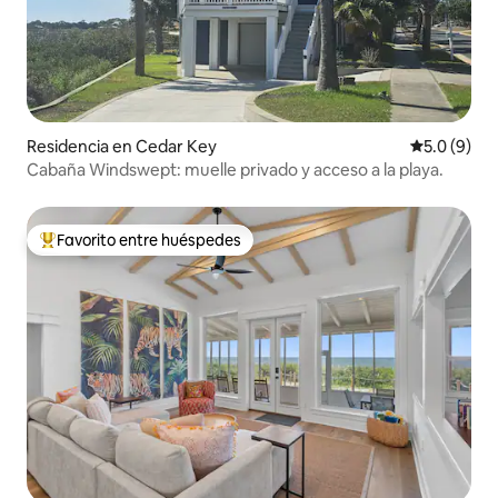
Residencia en Cedar Key
Calificació
5.0 (9)
Cabaña Windswept: muelle privado y acceso a la playa.
Favorito entre huéspedes
De los mejores en Favorito entre huéspedes