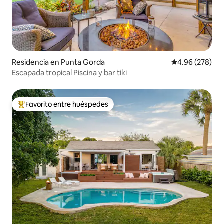
Residencia en Punta Gorda
Calificación pr
4.96 (278)
Escapada tropical Piscina y bar tiki
Favorito entre huéspedes
De los mejores en Favorito entre huéspedes