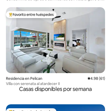
Panama City Beach
Favorito entre huéspedes
De los mejores en Favorito entre huéspedes
Residencia en Pelican
Calificación 
4.98 (61)
Villa con serenata al atardecer II
Casas disponibles por semana