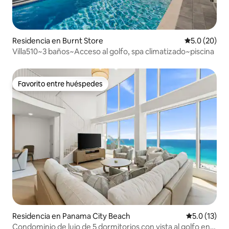
Residencia en Burnt Store
Calificación
5.0 (20)
Villa510~3 baños~Acceso al golfo, spa climatizado~piscina
Favorito entre huéspedes
Favorito entre huéspedes
Residencia en Panama City Beach
Calificación
5.0 (13)
Condominio de lujo de 5 dormitorios con vista al golfo en