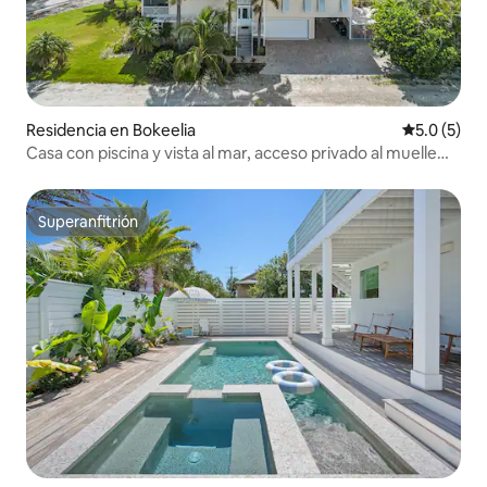
Residencia en Bokeelia
Calificació
5.0 (5)
Casa con piscina y vista al mar, acceso privado al muelle
para botes
Superanfitrión
Superanfitrión