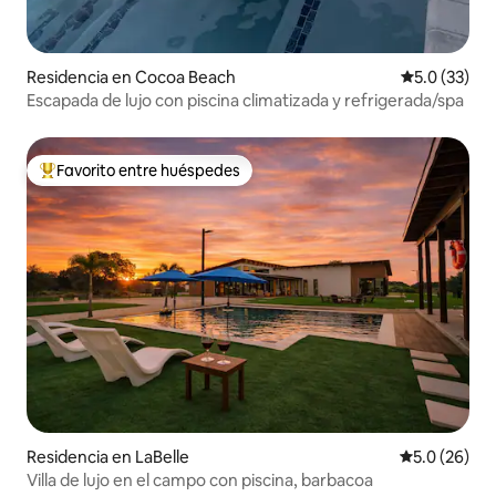
Residencia en Cocoa Beach
Calificación
5.0 (33)
Escapada de lujo con piscina climatizada y refrigerada/spa
Favorito entre huéspedes
De los mejores en Favorito entre huéspedes
Residencia en LaBelle
Calificación
5.0 (26)
Villa de lujo en el campo con piscina, barbacoa