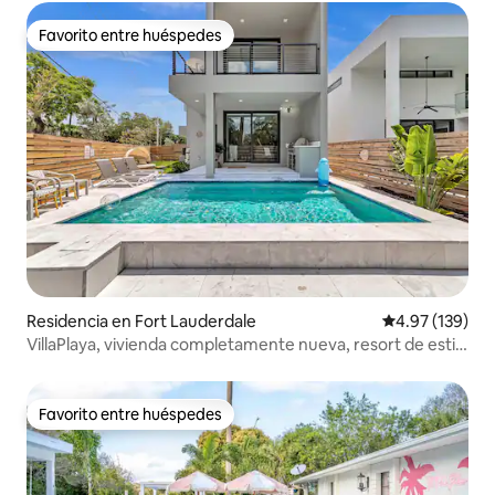
Favorito entre huéspedes
Favorito entre huéspedes
Residencia en Fort Lauderdale
Calificación p
4.97 (139)
VillaPlaya, vivienda completamente nueva, resort de estilo
moderno
Favorito entre huéspedes
Favorito entre huéspedes