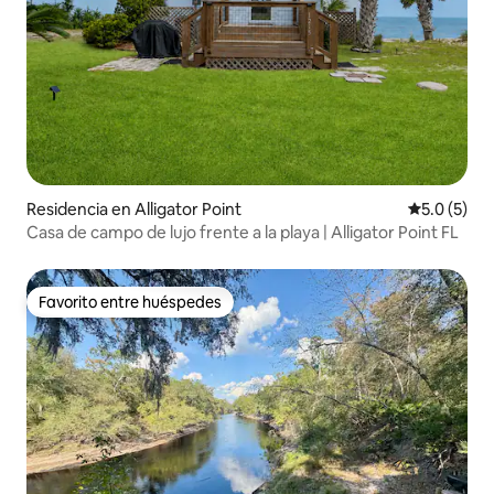
Residencia en Alligator Point
Calificació
5.0 (5)
Casa de campo de lujo frente a la playa | Alligator Point FL
Favorito entre huéspedes
Favorito entre huéspedes