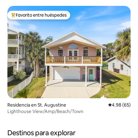
Favorito entre huéspedes
De los mejores en Favorito entre huéspedes
Residencia en St. Augustine
Calificación p
4.98 (65)
Lighthouse View/Amp/Beach/Town
Destinos para explorar