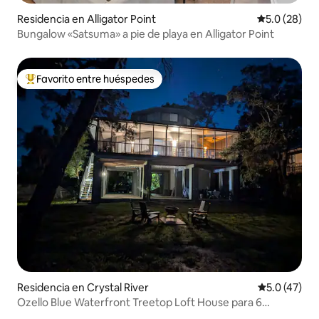
Residencia en Alligator Point
Calificación
5.0 (28)
Bungalow «Satsuma» a pie de playa en Alligator Point
Favorito entre huéspedes
De los mejores en Favorito entre huéspedes
Residencia en Crystal River
Calificación
5.0 (47)
Ozello Blue Waterfront Treetop Loft House para 6
personas