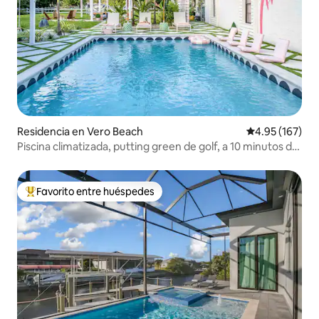
Residencia en Vero Beach
Calificación p
4.95 (167)
Piscina climatizada, putting green de golf, a 10 minutos de
la playa
Favorito entre huéspedes
De los mejores en Favorito entre huéspedes