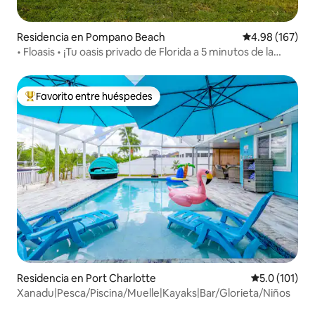
Residencia en Pompano Beach
Calificación pr
4.98 (167)
• Floasis • ¡Tu oasis privado de Florida a 5 minutos de la
playa!
Favorito entre huéspedes
De los mejores en Favorito entre huéspedes
Residencia en Port Charlotte
Calificación 
5.0 (101)
Xanadu|Pesca/Piscina/Muelle|Kayaks|Bar/Glorieta/Niños