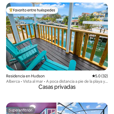
Favorito entre huéspedes
De los mejores en Favorito entre huéspedes
Residencia en Hudson
Calificación
5.0 (32)
Alberca • Vista al mar • A poca distancia a pie de la playa y
Casas privadas
de restaurantes
Superanfitrión
Superanfitrión