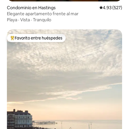
Condominio en Hastings
Calificación pr
4.93 (527)
Elegante apartamento frente al mar
Playa
·
Vista
·
Tranquilo
Favorito entre huéspedes
De los mejores en Favorito entre huéspedes