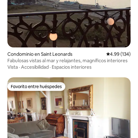
Condominio en Saint Leonards
Calificación pr
4.99 (134)
Fabulosas vistas al mar y relajantes, magníficos interiores
Vista
·
Accesibilidad
·
Espacios interiores
Favorito entre huéspedes
Favorito entre huéspedes