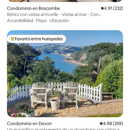
Condominio en Boscombe
Calificación p
4.91 (232)
Retiro con vistas al muelle - Vistas al mar - Con
estacionamiento
Accesibilidad
·
Playa
·
Ubicación
Favorito entre huéspedes
De los mejores en Favorito entre huéspedes
Condominio en Devon
Calificación pr
4.98 (259)
Un magnífico apartamento de un dormitorio con vistas al