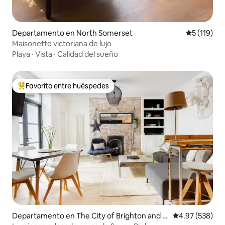
Departamento en North Somerset
Calificació
5 (119)
Maisonette victoriana de lujo
Playa
·
Vista
·
Calidad del sueño
Favorito entre huéspedes
De los mejores en Favorito entre huéspedes
Departamento en The City of Brighton and H
Calificación pr
4.97 (538)