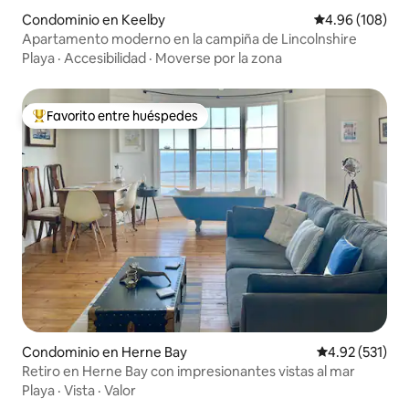
Condominio en Keelby
Calificación pr
4.96 (108)
Apartamento moderno en la campiña de Lincolnshire
Playa
·
Accesibilidad
·
Moverse por la zona
Favorito entre huéspedes
De los mejores en Favorito entre huéspedes
Condominio en Herne Bay
Calificación p
4.92 (531)
Retiro en Herne Bay con impresionantes vistas al mar
Playa
·
Vista
·
Valor