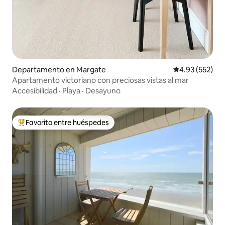
Departamento en Margate
Calificación pr
4.93 (552)
Apartamento victoriano con preciosas vistas al mar
Accesibilidad
·
Playa
·
Desayuno
Favorito entre huéspedes
De los mejores en Favorito entre huéspedes