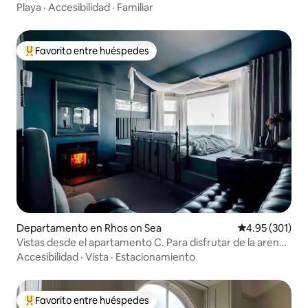
aparcamiento seguro
Playa
·
Accesibilidad
·
Familiar
Favorito entre huéspedes
De los mejores en Favorito entre huéspedes
Departamento en Rhos on Sea
Calificación p
4.95 (301)
Vistas desde el apartamento C. Para disfrutar de la arena,
el mar, la pizarra y el fuego.
Accesibilidad
·
Vista
·
Estacionamiento
Favorito entre huéspedes
De los mejores en Favorito entre huéspedes