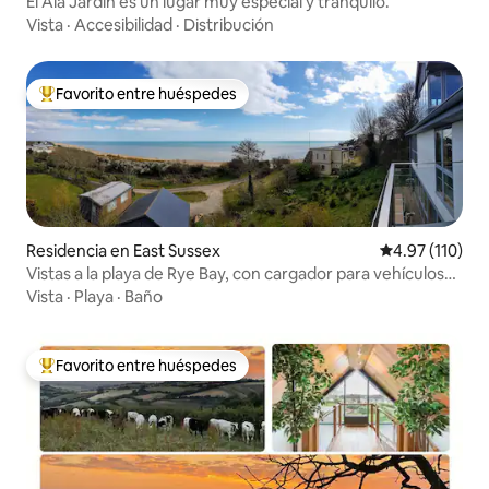
El Ala Jardín es un lugar muy especial y tranquilo.
Vista
·
Accesibilidad
·
Distribución
Favorito entre huéspedes
De los mejores en Favorito entre huéspedes
Residencia en East Sussex
Calificación p
4.97 (110)
Vistas a la playa de Rye Bay, con cargador para vehículos
eléctricos.
Vista
·
Playa
·
Baño
Favorito entre huéspedes
De los mejores en Favorito entre huéspedes