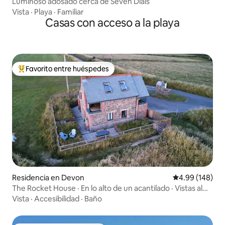
ove
Luminoso adosado cerca de Seven Dials
Vista
·
Playa
·
Familiar
Casas con acceso a la playa
Favorito entre huéspedes
De los mejores en Favorito entre huéspedes
Residencia en Devon
Calificación pr
4.99 (148)
The Rocket House · En lo alto de un acantilado · Vistas al
mar
Vista
·
Accesibilidad
·
Baño