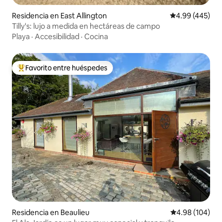
Residencia en East Allington
Calificación pr
4.99 (445)
Tilly's: lujo a medida en hectáreas de campo
Playa
·
Accesibilidad
·
Cocina
Favorito entre huéspedes
De los mejores en Favorito entre huéspedes
Residencia en Beaulieu
Calificación pr
4.98 (104)