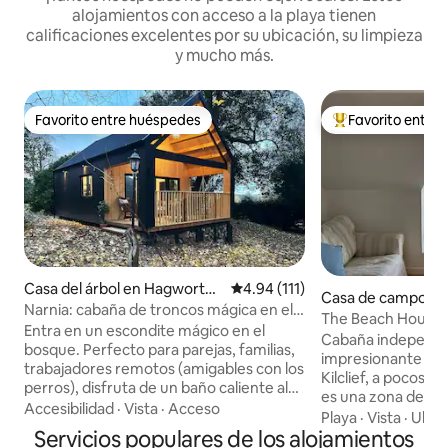
alojamientos con acceso a la playa tienen
calificaciones excelentes por su ubicación, su limpieza
y mucho más.
Favorito entre huéspedes
Favorito entre
Favorito entre huéspedes
De los mejores en
Casa del árbol en Hagworthi
Calificación promedio: 4.94 de 5
4.94 (111)
Casa de campo en K
ngham
Narnia: cabaña de troncos mágica en el
The Beach House,
bosque con bañera de hidromasaje
Entra en un escondite mágico en el
Cabaña independi
bosque. Perfecto para parejas, familias,
impresionante situ
trabajadores remotos (amigables con los
Kilclief, a pocos me
perros), disfruta de un baño caliente al
es una zona de ext
aire libre, bosque privado y una casa del
Accesibilidad
·
Vista
·
Acceso
natural cerca de S
Playa
·
Vista
·
Ubic
árbol en el entrepiso. Acogedor junto a
Servicios populares de los alojamientos
deportes acuático
la chimenea, cocina en la cocina