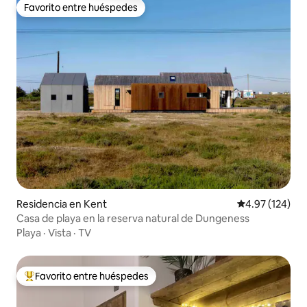
Favorito entre huéspedes
Favorito entre huéspedes
Residencia en Kent
Calificación p
4.97 (124)
Casa de playa en la reserva natural de Dungeness
Playa
·
Vista
·
TV
Favorito entre huéspedes
De los mejores en Favorito entre huéspedes