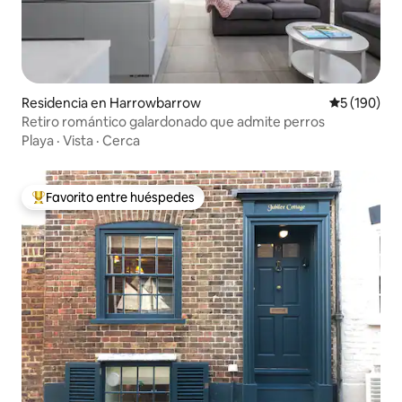
Residencia en Harrowbarrow
Calificació
5 (190)
Retiro romántico galardonado que admite perros
Playa
·
Vista
·
Cerca
Favorito entre huéspedes
De los mejores en Favorito entre huéspedes