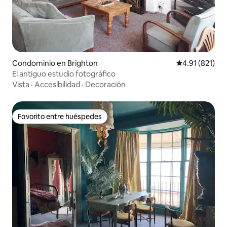
Condominio en Brighton
Calificación p
4.91 (821)
El antiguo estudio fotográfico
Vista
·
Accesibilidad
·
Decoración
Favorito entre huéspedes
Favorito entre huéspedes