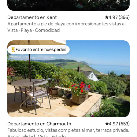
Departamento en Kent
Calificación pr
4.97 (366)
Apartamento a pie de playa con impresionantes vistas al
mar
Vista
·
Playa
·
Comodidad
Favorito entre huéspedes
De los mejores en Favorito entre huéspedes
Departamento en Charmouth
Calificación pr
4.97 (653)
Fabuloso estudio, vistas completas al mar, terraza privada.
Accesibilidad
·
Vista
·
Estado