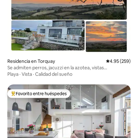
Residencia en Torquay
Calificación pr
4.95 (259)
Se admiten perros, jacuzzi en la azotea, vistas
panorámicas.
Playa
·
Vista
·
Calidad del sueño
Favorito entre huéspedes
De los mejores en Favorito entre huéspedes