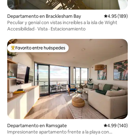
Departamento en Bracklesham Bay
Calificación pr
4.95 (189)
Peculiar y genial con vistas increíbles a la isla de Wight
Accesibilidad
·
Vista
·
Estacionamiento
Favorito entre huéspedes
De los mejores en Favorito entre huéspedes
Departamento en Ramsgate
Calificación pr
4.99 (140)
Impresionante apartamento frente a la playa con