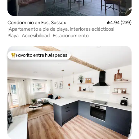
Condominio en East Sussex
Calificación pr
4.94 (239)
¡Apartamento a pie de playa, interiores eclécticos!
Playa
·
Accesibilidad
·
Estacionamiento
Favorito entre huéspedes
De los mejores en Favorito entre huéspedes