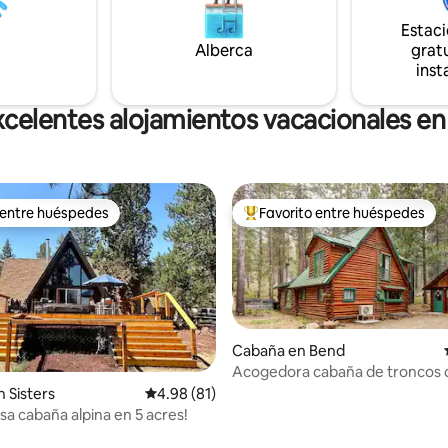
l ajetreo diario. Disfruta de la
hamaca, herradura y juego de 
la paz y la tranquilidad, y de
maíz. ¿Necesitas más espacio?
Estac
lleza que te rodea.
tenemos cabañas de 3, 4 y 6 a 
Alberca
gratu
dormitorios.
inst
celentes alojamientos vacacionales en
 entre huéspedes
Favorito entre huéspedes
 entre huéspedes
De los mejores en Favorito ent
Cabaña en Bend
Acogedora cabaña de troncos 
Sunriver en 2 acres privados
io: 5 de 5; 15 evaluaciones
 Sisters
Calificación promedio: 4.98 de 5; 81 evaluac
4.98 (81)
sa cabaña alpina en 5 acres!