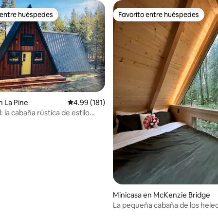
 entre huéspedes
Favorito entre huéspedes
 entre huéspedes
Favorito entre huéspedes
io: 5 de 5; 85 evaluaciones
 La Pine
Calificación promedio: 4.99 de 5; 181 evaluac
4.99 (181)
 la cabaña rústica de estilo
 Steven
Minicasa en McKenzie Bridge
La pequeña cabaña de los hele
cocina