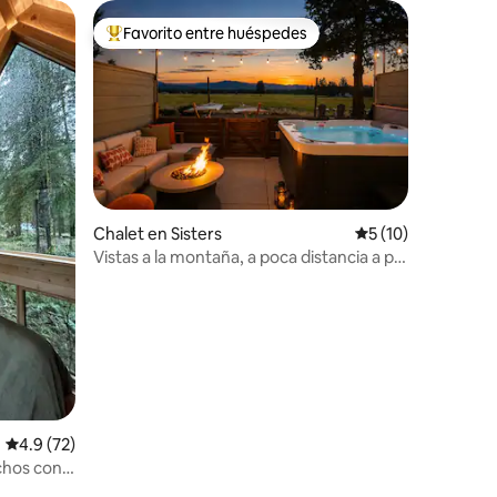
Favorito entre huéspedes
De los mejores en Favorito entre huéspedes
iones
Chalet en Sisters
Calificación prome
5 (10)
Vistas a la montaña, a poca distancia a pie
del pueblo, JACUZZI, ¡se admiten perros!
Calificación promedio: 4.9 de 5; 72 evaluaciones
4.9 (72)
chos con