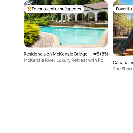
Favorito entre huéspedes
Favorito
De los mejores en Favorito entre huéspedes
Favorito
Residencia en McKenzie Bridge
Calificación promed
5 (85)
McKenzie River Luxury Retreat with Pool
Cabaña en
and Spa
The Shard:
alpino de