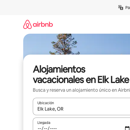
Ir
Pa
al
contenido
Alojamientos
vacacionales en Elk Lake
Busca y reserva un alojamiento único en Airb
Ubicación
Cuando los resultados estén disponibles, podrás na
Llegada