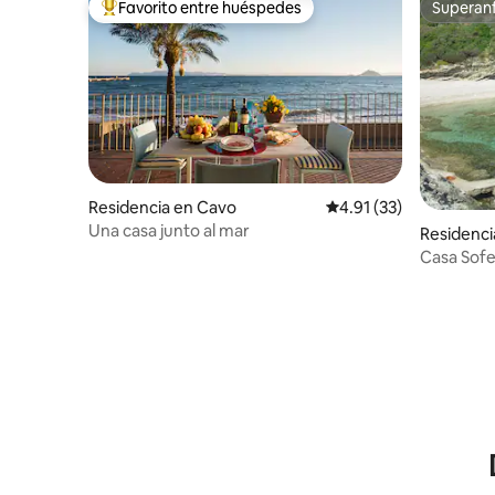
Favorito entre huéspedes
Superanf
De los mejores en Favorito entre huéspedes
Superanf
Residencia en Cavo
Calificación promedio:
4.91 (33)
Una casa junto al mar
Residenci
Casa Sofe