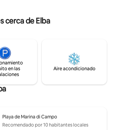
es una villa independiente de 130 metros
cuadrados, rodeada por un parque de
ernet,
más de 1000 metros cuadrados.
lidad.
s cerca de Elba
os
ionamiento
ito en las
Aire acondicionado
alaciones
ba
Playa de Marina di Campo
Recomendado por 10 habitantes locales