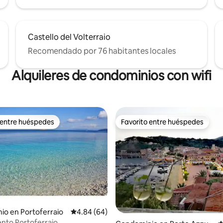
Castello del Volterraio
Recomendado por 76 habitantes locales
Alquileres de condominios con wifi
 entre huéspedes
Favorito entre huéspedes
 entre huéspedes
Favorito entre huéspedes
o en Portoferraio
Calificación promedio: 4.84 de 5; 64 evaluac
4.84 (64)
nto Portoferraio