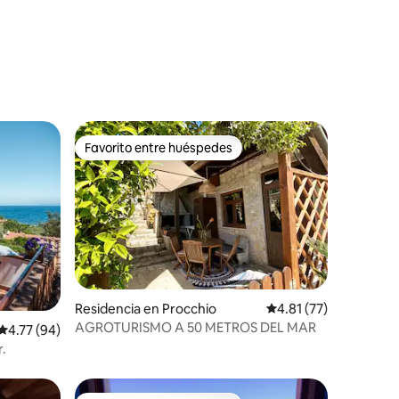
Favorito entre huéspedes
Favorito entre huéspedes
iones
Residencia en Procchio
Calificación promedio
4.81 (77)
AGROTURISMO A 50 METROS DEL MAR
Calificación promedio: 4.77 de 5; 94 evaluaciones
4.77 (94)
r.