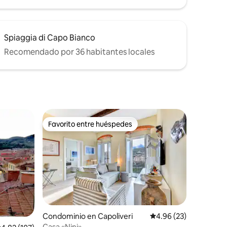
Spiaggia di Capo Bianco
Recomendado por 36 habitantes locales
Favorito entre huéspedes
Favorito entre huéspedes
iones
Condominio en Capoliveri
Calificación promedio:
4.96 (23)
Casa «Nini»