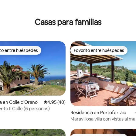
4.92 de 5; 110 evaluaciones
Casas para familias
ito entre huéspedes
Favorito entre huéspedes
ejores en Favorito entre huéspedes
Favorito entre huéspedes
a en Colle d'Orano
Calificación promedio: 4.95 de 5; 40 evaluac
4.95 (40)
to Il Colle (6 personas)
io: 5 de 5; 18 evaluaciones
Residencia en Portoferraio
Maravillosa villa con vistas al ma