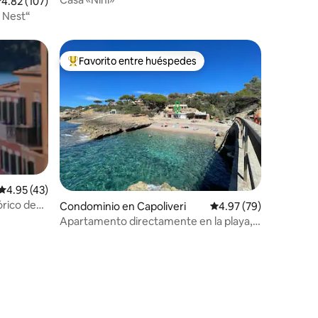
alificación promedio: 4.82 de 5; 107 evaluaciones
4.82 (107)
s Nest“
Favorito entre huéspedes
re huéspedes
De los mejores en Favorito entre huéspedes
iones
Calificación promedio: 4.95 de 5; 43 evaluaciones
4.95 (43)
órico de
Condominio en Capoliveri
Calificación promedio:
4.97 (79)
Apartamento directamente en la playa,
nuevo.