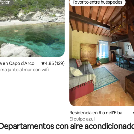
itrión
Favorito entre huéspedes
itrión
Favorito entre huéspedes
 4.91 de 5; 33 evaluaciones
a en Capo d'Arco
Calificación promedio: 4.85 de 5; 129 evaluac
4.85 (129)
ma junto al mar con wifi
Residencia en Rio nell'Elba
El pulpo azul
Departamentos con aire acondicionad