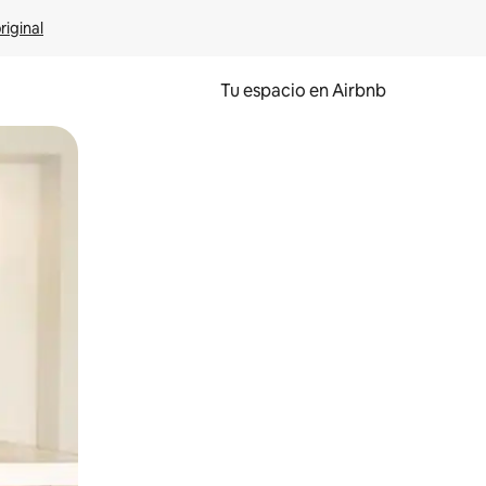
riginal
Tu espacio en Airbnb
ien tocando y deslizando la pantalla.