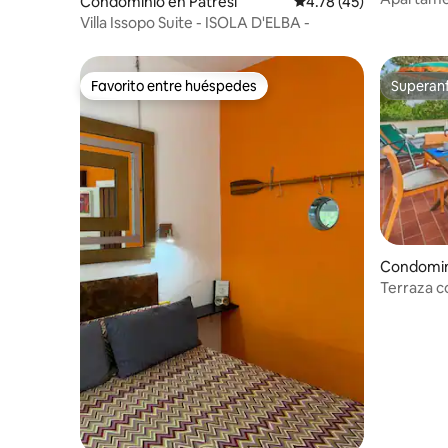
Condominio en Patresi
Calificación promedio:
4.78 (45)
Villa Issopo Suite - ISOLA D'ELBA -
Favorito entre huéspedes
Superanf
Favorito entre huéspedes
Superanf
Condomini
mpo
Terraza co