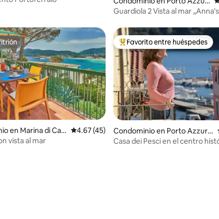
 4.78 de 5; 45 evaluaciones
Condominio en Porto Azzur
C
ro
Guardiola 2 Vista al mar „Anna'
itrión
Favorito entre huéspedes
itrión
De los mejores en Favorito ent
o en Marina di Ca
Calificación promedio: 4.67 de 5; 45 evaluac
4.67 (45)
Condominio en Porto Azzurr
o
n vista al mar
Casa dei Pesci en el centro hist
Porto Azzurro