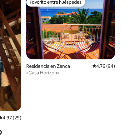
Favorito entre huéspedes
Favorito entre huéspedes
iones
Residencia en Zanca
Calificación promedio:
4.76 (94)
«Casa Horizon»
Calificación promedio: 4.97 de 5; 29 evaluaciones
4.97 (29)
o