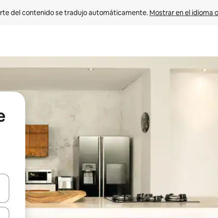
rte del contenido se tradujo automáticamente. 
Mostrar en el idioma o
e
vegar usando las teclas de las flechas hacia arriba y hacia abajo, o b