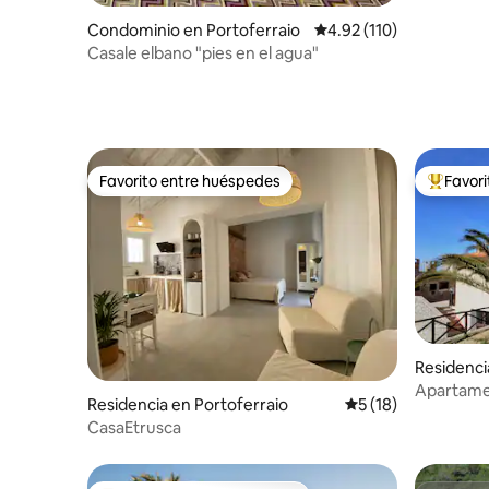
Condominio en Portoferraio
Calificación promedio: 
4.92 (110)
Casale elbano "pies en el agua"
Favorito entre huéspedes
Favor
Favorito entre huéspedes
De los m
Residenci
Apartamen
Residencia en Portoferraio
Calificación promed
5 (18)
CasaEtrusca