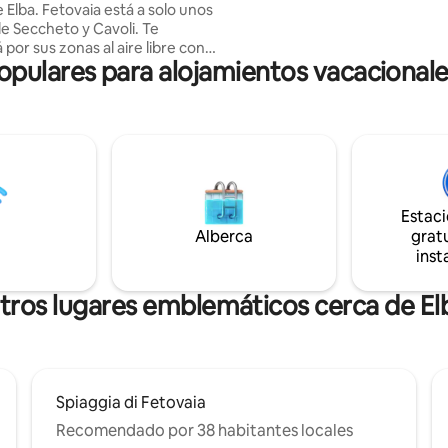
 Elba. Fetovaia está a solo unos
plana con canales italianos e
e Seccheto y Cavoli. Te
internacionales, conexión a int
por sus zonas al aire libre con
lavadora, minirradio de alta fide
ulares para alojamientos vacacionale
 espacios para relajarse, la
Distancia de la playa: 950 metr
erior, la zona para tomar el sol
zi, todo para uso exclusivo de
edes del apartamento, así
as vistas a la bahía de Fetovaia,
s disfrutar con total
dad. Además, la casa está
 con cuidado y equipada con
Estac
 comodidades. Mi casa es ideal
Alberca
gratu
as y familias (con hijos).
inst
tros lugares emblemáticos cerca de El
Spiaggia di Fetovaia
Recomendado por 38 habitantes locales