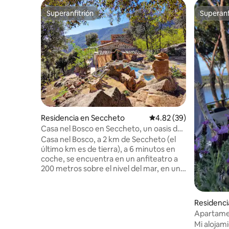
Superanfitrión
Superanf
Superanfitrión
Superanf
Residencia en Seccheto
Calificación promedio:
4.82 (39)
Casa nel Bosco en Seccheto, un oasis de
paz
Casa nel Bosco, a 2 km de Seccheto (el
último km es de tierra), a 6 minutos en
coche, se encuentra en un anfiteatro a
200 metros sobre el nivel del mar, en un
oasis de paz y tranquilidad. En los amplios
espacios exteriores, hay una bañera de
hidromasaje hecha con piedras de
Residenci
granito de la zona, hamacas, tumbonas y
Apartame
un sendero que serpentea por la
vistas im
Mi alojam
propiedad entre encinas centenarias.