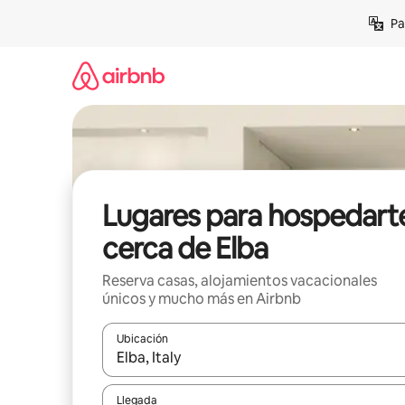
Ir
Pa
al
contenido
Lugares para hospedart
cerca de Elba
Reserva casas, alojamientos vacacionales
únicos y mucho más en Airbnb
Ubicación
Cuando los resultados estén disponibles, podrás na
Llegada