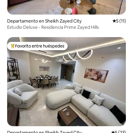
Departamento en Sheikh Zayed City
Calificaci
5 (11)
Estudio Deluxe - Residencia Prime Zayed Hills
Favorito entre huéspedes
De los mejores en Favorito entre huéspedes
Departamento en Sheikh Zayed City
Calificaci
5 (23)