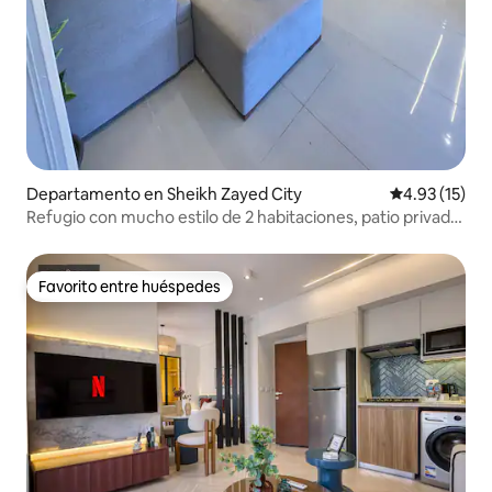
Departamento en Sheikh Zayed City
Calificación 
4.93 (15)
Refugio con mucho estilo de 2 habitaciones, patio privado
y comodidad de hotel
Favorito entre huéspedes
Favorito entre huéspedes