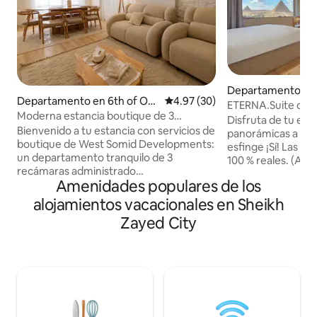
Departamento en
Departamento en 6th of Oct
Calificación promedio: 4.97 de 
4.97 (30)
ETERNA.Suite con ja
ober City
Moderna estancia boutique de 3
pirámides y balcó
Disfruta de tu esta
recámaras cerca de Mall of Arabia /7
Bienvenido a tu estancia con servicios de
panorámicas a las 
boutique de West Somid Developments:
esfinge ¡Sí! Las vi
un departamento tranquilo de 3
100 % reales. (Ase
recámaras administrado
también nuestros 
Amenidades populares de los
profesionalmente y diseñado para
Disfruta de una vi
familias, profesionales y estancias más
todas las pirámid
alojamientos vacacionales en Sheikh
largas en 6 October. Disfruta de Wi-Fi
cualquier lugar de
Zayed City
5G, Smart TV, asientos en el balcón,
oriental contempo
cocina equipada e interiores modernos y
relajas en el jacuz
acogedores. Los huéspedes también
minutos a pie de l
disfrutan de un salón compartido en la
las pirámides. Par
azotea con billar, ping pong, PlayStation
máximo tu viaje, ¡
y asientos. Seguridad las 24 horas,
experiencias! Tenemos el firme
entrega de comida y limpieza opcional
compromiso de of