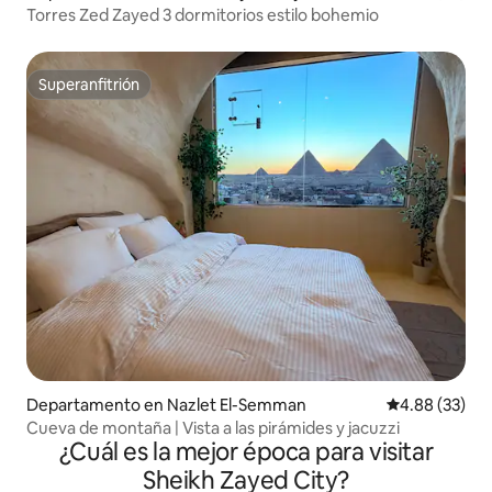
Torres Zed Zayed 3 dormitorios estilo bohemio
Superanfitrión
Superanfitrión
Departamento en Nazlet El-Semman
Calificación p
4.88 (33)
Cueva de montaña | Vista a las pirámides y jacuzzi
¿Cuál es la mejor época para visitar
Sheikh Zayed City?