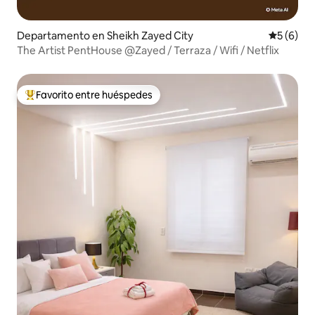
Departamento en Sheikh Zayed City
Calificac
5 (6)
The Artist PentHouse @Zayed / Terraza / Wifi / Netflix
Favorito entre huéspedes
De los mejores en Favorito entre huéspedes