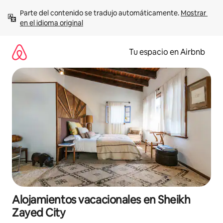
Ir
Parte del contenido se tradujo automáticamente. 
Mostrar 
al
en el idioma original
contenido
Tu espacio en Airbnb
Alojamientos vacacionales en Sheikh
Zayed City