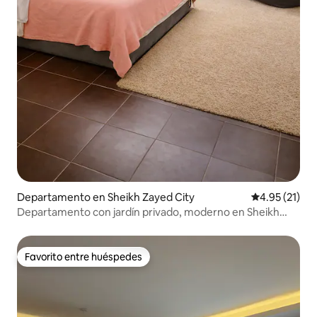
Departamento en Sheikh Zayed City
Calificación 
4.95 (21)
Departamento con jardín privado, moderno en Sheikh
Zayed
Favorito entre huéspedes
Favorito entre huéspedes