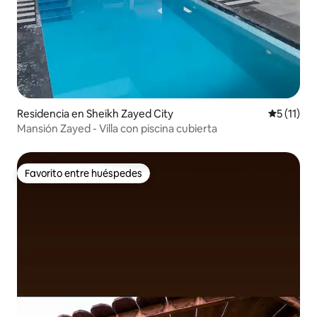
Residencia en Sheikh Zayed City
Calificaci
5 (11)
Mansión Zayed - Villa con piscina cubierta
Favorito entre huéspedes
Favorito entre huéspedes