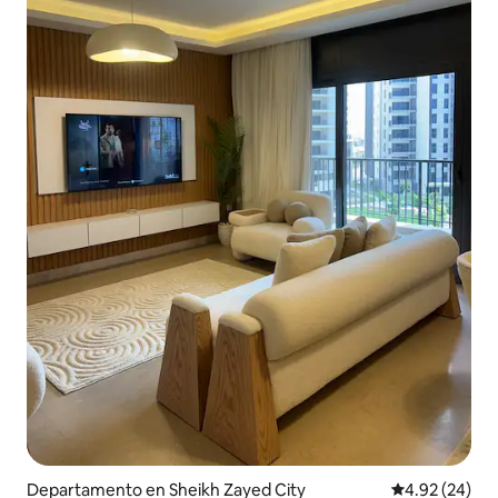
Departamento en Sheikh Zayed City
Calificación p
4.92 (24)