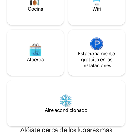
disponibles. Ubicado en la tranquila West
huéspedes la hosp
Somid, detrás del Shooting Club, a unos
merecen.
Cocina
Wifi
5 minutos del Mall of Arabia
Estacionamiento
Alberca
gratuito en las
instalaciones
Aire acondicionado
Alójate cerca de los lugares más