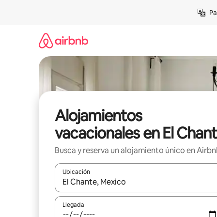
Ir
Pa
al
contenido
Alojamientos
vacacionales en El Chan
Busca y reserva un alojamiento único en Airb
Ubicación
Cuando los resultados estén disponibles, podrás na
Llegada