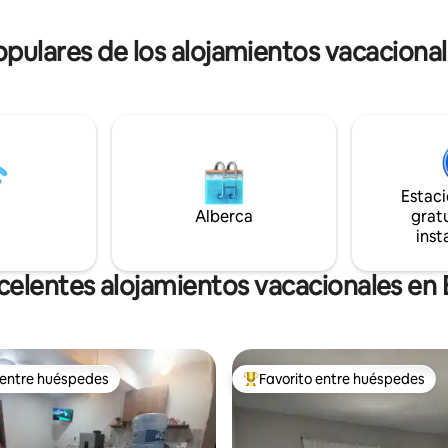
UBICACIÓN EXCELENTE cerca 
, mercados, restaurantes y otros
y andador recreativo, Oxxo,
picos de la región.
supermercados, tienditas
ulares de los alojamientos vacacional
Estac
Alberca
gratu
inst
celentes alojamientos vacacionales en 
 entre huéspedes
Favorito entre huéspedes
 entre huéspedes
De los mejores en Favorito ent