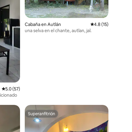
Cabaña en Autlán
Calificación promedi
4.8 (15)
una selva en el chante, autlan, jal.
iones
Calificación promedio: 5.0 de 5; 57 evaluaciones
5.0 (57)
icionado
Superanfitrión
Superanfitrión