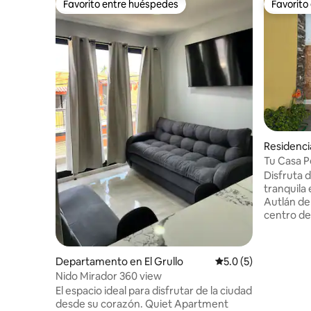
Favorito entre huéspedes
Favorito
Favorito entre huéspedes
Favorito
Residenci
Tu Casa P
Autlan
Disfruta 
tranquila
Autlán de
centro del pueblo. El 
familias 
todo lo n
como en c
Departamento en El Grullo
Calificación promedi
5.0 (5)
amplios,
Nido Mirador 360 view
relajado. Su excelente ubicación te
El espacio ideal para disfrutar de la ciudad
permitirá
desde su corazón. Quiet Apartment
a pie , por