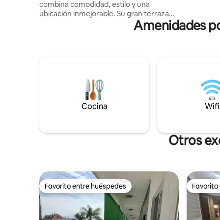
combina comodidad, estilo y una
principal
ubicación inmejorable. Su gran terraza
lugares tí
Amenidades pop
con vistas de 360° te permitirá
contemplar el paisaje como nunca antes,
ya sea para relajarte, trabajar al aire libre
o compartir momentos inolvidables. ¡Vive
la ciudad desde su corazón!
Departamento silencioso una vez dentro
¡Este lugar ofrece 2 unidades de aire
acondicionado, wifi, cable, cafetera y
juegos de mesa para disfrutar! Plancha,
Cocina
Wifi
tabla de planchar, secador de pelo, jabón
líquido corporal y champú incluido.
Otros ex
Favorito entre huéspedes
Favorito
Favorito entre huéspedes
Favorito