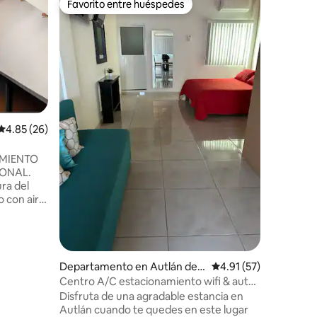
Favorito entre huéspedes
Favorit
Favorito entre huéspedes
Favorit
Departam
¡Bienven
Ubicado 
todo lo q
supermer
transport
espacio e
tanto par
Cuenta c
Calificación promedio: 4.85 de 5; 26 evaluaciones
4.85 (26)
te sienta
iones
equipada,
MIENTO
Ya sea qu
IONAL.
descanso,
disfrutar
o con aire
practicid
a, 2
n TV
COCINA y
Departamento en Autlán de
Calificación promedio
4.91 (57)
O
Navarro
o
Centro A/C estacionamiento wifi & auto
check in
Disfruta de una agradable estancia en
O,
Autlán cuando te quedes en este lugar