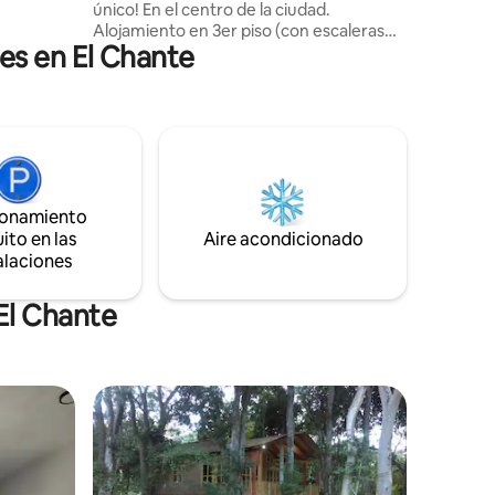
de centro
único! En el centro de la ciudad.
Alojamiento en 3er piso (con escaleras
es en El Chante
(steirs) ) Para 2 huéspedes. 1 cama
Queen. 1 Baño. A/C ,WIFI,
ESTACIONAMIENTO interior. Afuera del
edificio hay frutería/carnicería. A pocos
metros está el Mercado municipal, Jardín
principal, ayuntamiento, bancos,
supermercados, farmacias,
restaurantes, cafeterías, taxis, plaza de
ionamiento
toros puedes ir caminando a disfrutar de
ito en las
Aire acondicionado
todos estos lugares.
alaciones
El Chante
re huéspedes