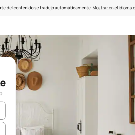
rte del contenido se tradujo automáticamente. 
Mostrar en el idioma o
te
nb
vegar usando las teclas de las flechas hacia arriba y hacia abajo, o b