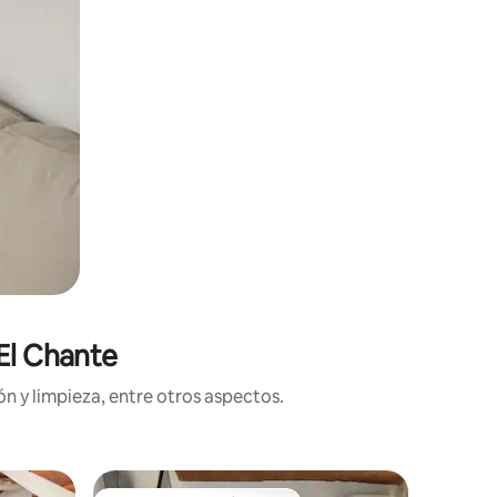
El Chante
n y limpieza, entre otros aspectos.
Departam