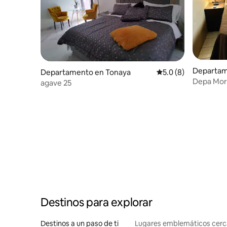
Departame
Departamento en Tonaya
Calificación promedi
5.0 (8)
Depa More
agave 25
acondici
Destinos para explorar
Destinos a un paso de ti
Lugares emblemáticos cer