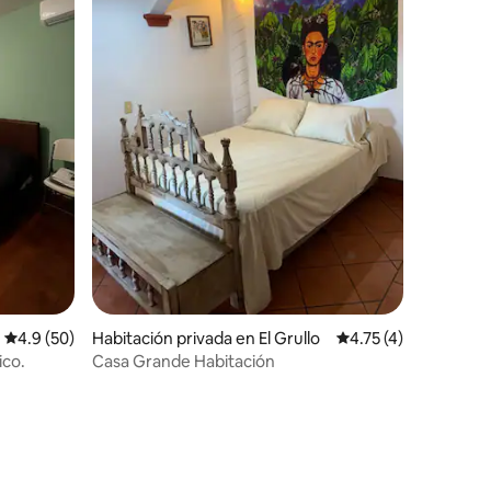
iones
Calificación promedio: 4.9 de 5; 50 evaluaciones
4.9 (50)
Habitación privada en El Grullo
Calificación promedi
4.75 (4)
co.
Casa Grande Habitación