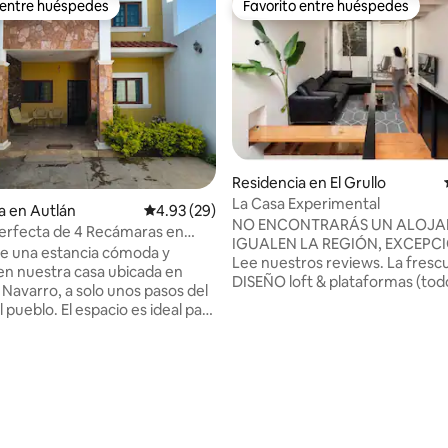
 entre huéspedes
Favorito entre huéspedes
 entre huéspedes
Favorito entre huéspedes
Residencia en El Grullo
La Casa Experimental
a en Autlán
Calificación promedio: 4.93 de 5; 29 evaluac
4.93 (29)
NO ENCONTRARÁS UN ALOJA
erfecta de 4 Recámaras en
IGUALEN LA REGIÓN, EXCEPC
de una estancia cómoda y
Lee nuestros reviews. La frescura del
 en nuestra casa ubicada en
DISEÑO loft & plataformas (tod
 Navarro, a solo unos pasos del
acondicionado) con ROOF TOP privado
espacio es ideal para
en 3er nivel con asador y hamac
o grupos pequeños. Cuenta con
HABITACIONES, SALA estar co
ecesario para que te sientas
CURVA, COCHERA CERRADA, 
asa: cocina equipada, espacios
o: 5.0 de 5; 5 evaluaciones
COMEDOR Y LAVADO/SECAD
 camas cómodas y un ambiente
totalmente equipados y otros… sol
podrás pasarla genial!. Por cierto:
 moverte fácilmente en auto o
Starlink, ACCESO AUTOMÁTIC
 el pueblo, visitar la plaza