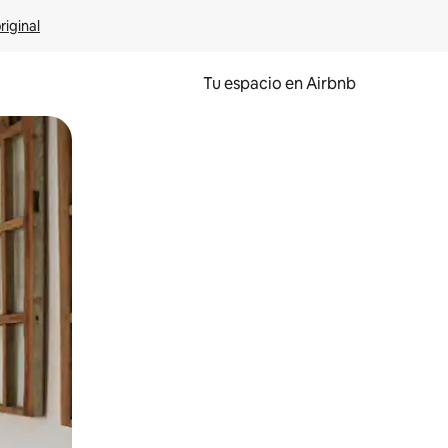
riginal
Tu espacio en Airbnb
ien tocando y deslizando la pantalla.