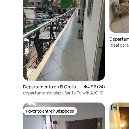
Departam
Ideal para
Departamento en El Grullo
Calificación promedio:
4.96 (24)
departamento plaza Santa Fe wifi A/C 10
Favorito entre huéspedes
Favorito entre huéspedes