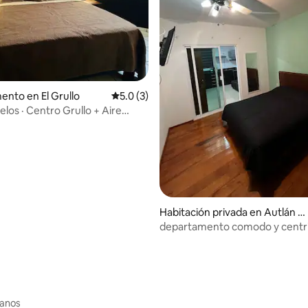
nto en El Grullo
Calificación promedio: 5.0 de 5; 3 evaluac
5.0 (3)
o: 5.0 de 5; 8 evaluaciones
los · Centro Grullo + Aire
onado
Habitación privada en Autlán d
e Navarro
departamento comodo y centri
canos