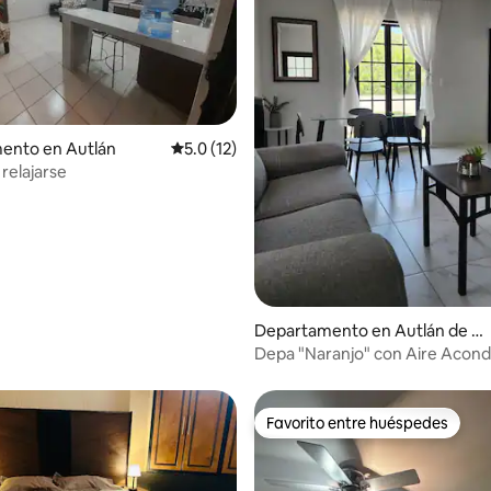
ento en Autlán
Calificación promedio: 5.0 de 5; 12 evaluac
5.0 (12)
 relajarse
 4.96 de 5; 24 evaluaciones
Departamento en Autlán de N
avarro
Depa "Naranjo" con Aire Acond
Favorito entre huéspedes
Favorito entre huéspedes