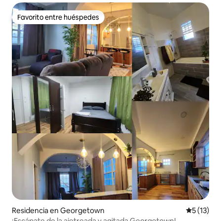
Favorito entre huéspedes
Favorito entre huéspedes
Residencia en Georgetown
Calificaci
5 (13)
¡Escápate de la ajetreada y agitada Georgetown!