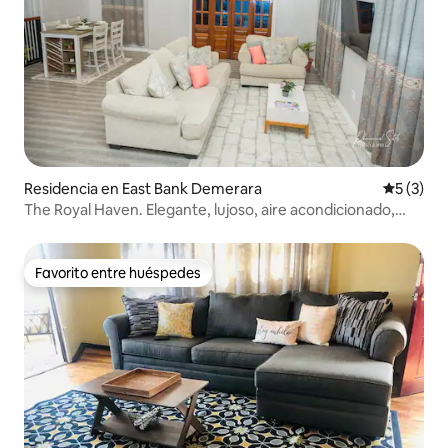
Residencia en East Bank Demerara
Calificac
5 (3)
The Royal Haven. Elegante, lujoso, aire acondicionado,
frío/calor.
Favorito entre huéspedes
Favorito entre huéspedes