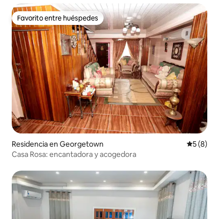
Favorito entre huéspedes
Favorito entre huéspedes
Residencia en Georgetown
Calificac
5 (8)
Casa Rosa: encantadora y acogedora