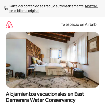
Ir
Parte del contenido se tradujo automáticamente. 
Mostrar 
al
en el idioma original
contenido
Tu espacio en Airbnb
Alojamientos vacacionales en East
Demerara Water Conservancy