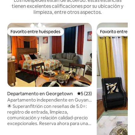
Los huéspedes están de acuerdo: estas estancias
tienen excelentes calificaciones por su ubicación y
limpieza, entre otros aspectos.
Favorito entre huéspedes
Favorito entre h
Favorito entre huéspedes
Favorito entre h
Departamento en Georgetown
Calificación promedio: 5 de 
5 (23)
Apartamento independiente en Guyana
USD70/noche.
🌟 Superanfitrión con reseñas de 5.0⭐:
registro de entrada, limpieza,
comunicación y relación calidad-precio
excepcionales. Reserva ahora para una
estancia asequible. ¡Descuentos
mensuales! Perfecto para viajeros de