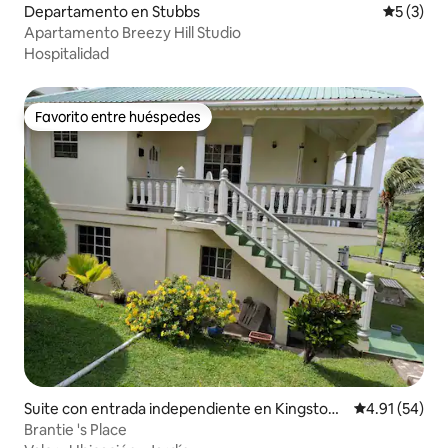
Departamento en Stubbs
Calificac
5 (3)
Apartamento Breezy Hill Studio
Hospitalidad
Favorito entre huéspedes
Favorito entre huéspedes
Suite con entrada independiente en Kingstow
Calificación 
4.91 (54)
n P.O. Box 2320 St Vincent West Indies
Brantie 's Place