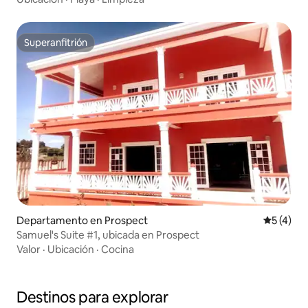
Superanfitrión
Superanfitrión
Departamento en Prospect
Calificac
5 (4)
Samuel's Suite #1, ubicada en Prospect
Valor
·
Ubicación
·
Cocina
Destinos para explorar