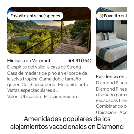
Favorito entre huéspedes
Favorito entre
Favorito entre huéspedes
De los mejores en
Minicasa en Vermont
Calificación promedio: 4.91 de 5
4.91 (164)
El espíritu del valle: la casa de Strong
Casa de madera de pino en el borde de
Residencia en Di
la selva tropical Cama doble tamaño
Diamond Pines
queen Colchón superior Mosquito neto
Diamond Pines fu
Vistas espectaculares al
diseñado para vaca
valle/mar/jardines WIFI Cómodo, rústico,
Valor
·
Ubicación
·
Estacionamiento
escapadas tranqui
limpio Entorno tranquilo Puede haber
Combinando comod
mucho viento Ideal para excursionistas,
conveniencia, ofr
Ubicación
·
Accesib
observadores de aves y yoguis Cama de
Amenidades populares de los
lejos de casa. El di
día Caminata: se pueden escuchar loros
decoración de bue
desde la cabaña Vermont Trail Colinas
alojamientos vacacionales en Diamond
totalmente equipa
sobre Bush Bar 10 minutos-1 hora Table