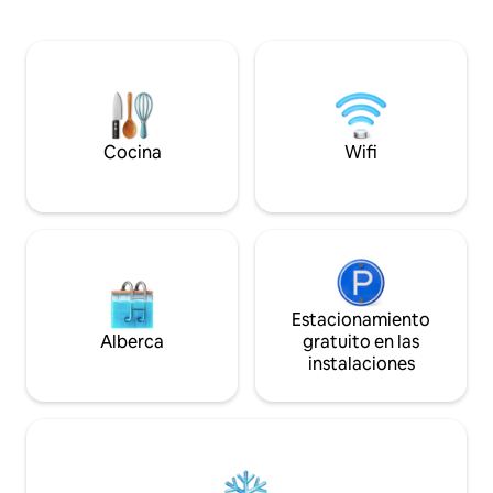
cálido y funcional.
Rock, Moonmarket 1 hora 3️⃣ Cascadas
alta velocidad, tel
de Ponds 2 horas Conduce: Excelente
aire acondicionado, etc. Ya sea
lugar para practicar esnórquel a 45
por trabajo o por
minutos. Se ofrece: Jabón Sal, pimienta 1
necesaria, Diamond
toalla para cada uno Cafetiere
darte la bienvenid
proporcionamos el 
momentos que im
Cocina
Wifi
Estacionamiento
Alberca
gratuito en las
instalaciones