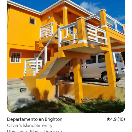
Departamento en Brighton
Calificación
4.9 (10)
Olivia 's Island Serenity
Ubicación
·
Playa
·
Limpieza