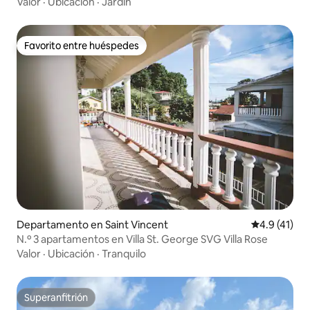
Valor
·
Ubicación
·
Jardín
Favorito entre huéspedes
Favorito entre huéspedes
Departamento en Saint Vincent
Calificación
4.9 (41)
N.º 3 apartamentos en Villa St. George SVG Villa Rose
Valor
·
Ubicación
·
Tranquilo
Superanfitrión
Superanfitrión