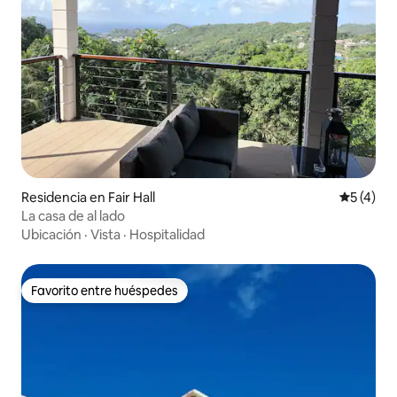
Residencia en Fair Hall
Calificac
5 (4)
La casa de al lado
Ubicación
·
Vista
·
Hospitalidad
Favorito entre huéspedes
Favorito entre huéspedes