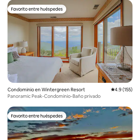
Favorito entre huéspedes
Favorito entre huéspedes
Condominio en Wintergreen Resort
Calificación 
4.9 (155)
Panoramic Peak-Condominio-Baño privado
Favorito entre huéspedes
Favorito entre huéspedes