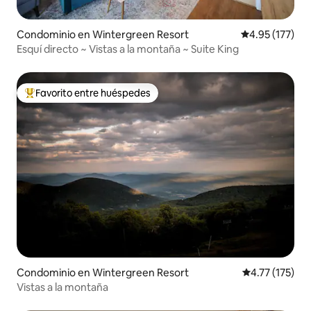
Condominio en Wintergreen Resort
Calificación p
4.95 (177)
Esquí directo ~ Vistas a la montaña ~ Suite King
Favorito entre huéspedes
De los mejores en Favorito entre huéspedes
Condominio en Wintergreen Resort
Calificación p
4.77 (175)
Vistas a la montaña