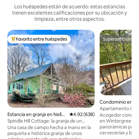
Los huéspedes están de acuerdo: estas estancias
tienen excelentes calificaciones por su ubicación y
limpieza, entre otros aspectos.
Favorito entre huéspedes
Superanfitrión
De los mejores en Favorito entre huéspedes
Superanfitrión
Condominio en Wi
n Resort
Apartamento de 1 
rutas de senderis
Estancia en granja en Nellys
Calificación promedio: 4.92 de 5
4.92 (638)
Acogedor condomi
piscina
ford
en Wintergreen 🌳 🌄 Cerca de
Spindle Hill Cottage: la granja de un
panorámicas para
artista, jacuzzi
Una casa de campo hecha a mano en la
cervecerías y bode
pequeña e histórica granja de unos
complejo turístico