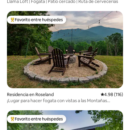
Llama Loft | Fogata | Patio cercado | Ruta de cervecerías
Favorito entre huéspedes
De los mejores en Favorito entre huéspedes
Residencia en Roseland
Calificación p
4.98 (116)
¡Lugar para hacer fogata con vistas a las Montañas
Rocosas! ¡Diversión de verano! Nelson 151.
Favorito entre huéspedes
De los mejores en Favorito entre huéspedes