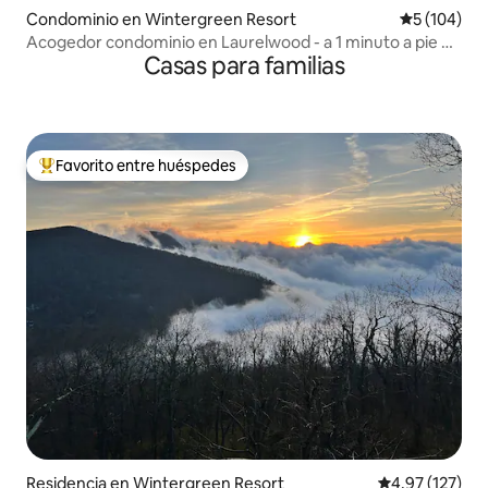
Condominio en Wintergreen Resort
Calificació
5 (104)
Acogedor condominio en Laurelwood - a 1 minuto a pie de
Casas para familias
la alberca
Favorito entre huéspedes
De los mejores en Favorito entre huéspedes
Residencia en Wintergreen Resort
Calificación p
4.97 (127)