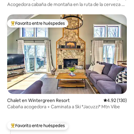
Acogedora cabaña de montaña en la ruta de la cerveza y
el vino (cama king)
Favorito entre huéspedes
De los mejores en Favorito entre huéspedes
Chalet en Wintergreen Resort
Calificación p
4.92 (130)
Cabaña acogedora + Caminata a Ski *Jacuzzi* Mtn Vibe
Favorito entre huéspedes
De los mejores en Favorito entre huéspedes