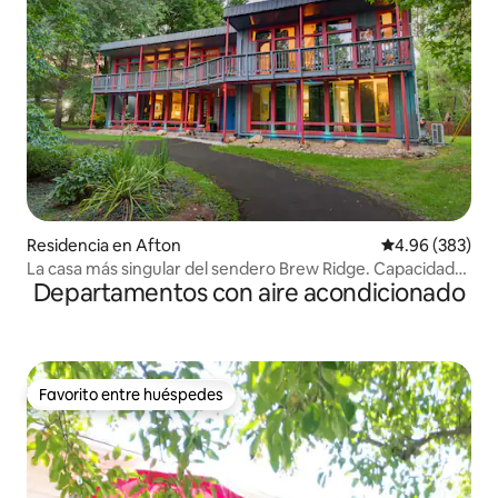
Residencia en Afton
Calificación pr
4.96 (383)
La casa más singular del sendero Brew Ridge. Capacidad
Departamentos con aire acondicionado
para 12 personas
Favorito entre huéspedes
Favorito entre huéspedes