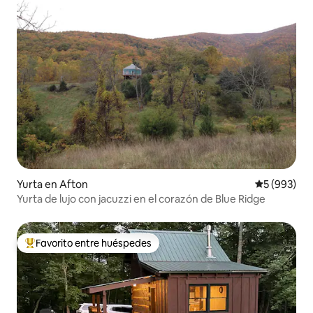
Yurta en Afton
Calificación
5 (993)
Yurta de lujo con jacuzzi en el corazón de Blue Ridge
Favorito entre huéspedes
De los mejores en Favorito entre huéspedes