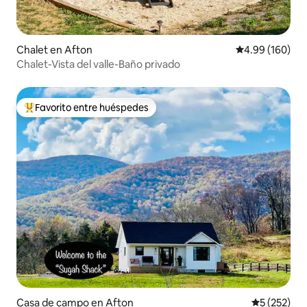
Chalet en Afton
Calificación pr
4.99 (160)
Chalet-Vista del valle-Baño privado
Favorito entre huéspedes
De los mejores en Favorito entre huéspedes
Casa de campo en Afton
Calificació
5 (252)