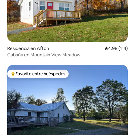
Residencia en Afton
Calificación p
4.98 (114)
Cabaña en Mountain View Meadow
Favorito entre huéspedes
De los mejores en Favorito entre huéspedes