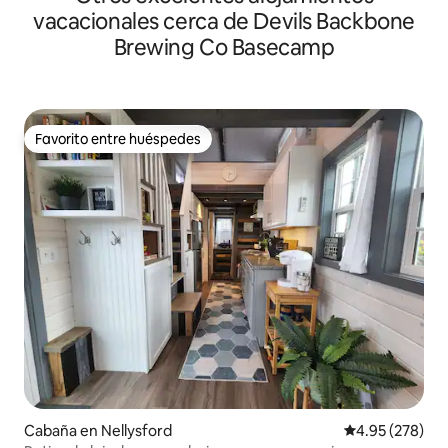
vacacionales cerca de Devils Backbone
Brewing Co Basecamp
Favorito entre huéspedes
Favorito entre huéspedes
Cabaña en Nellysford
Calificación pr
4.95 (278)