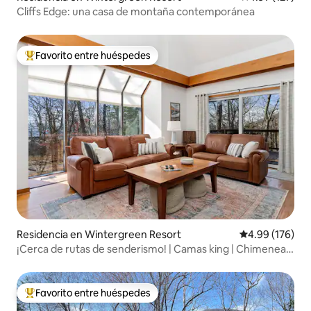
Cliffs Edge: una casa de montaña contemporánea
Favorito entre huéspedes
De los mejores en Favorito entre huéspedes
Residencia en Wintergreen Resort
Calificación pr
4.99 (176)
¡Cerca de rutas de senderismo! | Camas king | Chimenea |
Jacuzzi
Favorito entre huéspedes
De los mejores en Favorito entre huéspedes