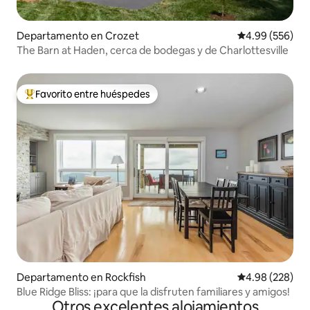
Departamento en Crozet
Calificación pr
4.99 (556)
The Barn at Haden, cerca de bodegas y de Charlottesville
Favorito entre huéspedes
De los mejores en Favorito entre huéspedes
Departamento en Rockfish
Calificación pr
4.98 (228)
Blue Ridge Bliss: ¡para que la disfruten familiares y amigos!
Otros excelentes alojamientos