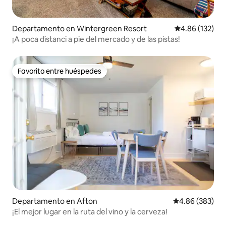
Departamento en Wintergreen Resort
Calificación p
4.86 (132)
¡A poca distanci a pie del mercado y de las pistas!
Favorito entre huéspedes
Favorito entre huéspedes
Departamento en Afton
Calificación pr
4.86 (383)
¡El mejor lugar en la ruta del vino y la cerveza!