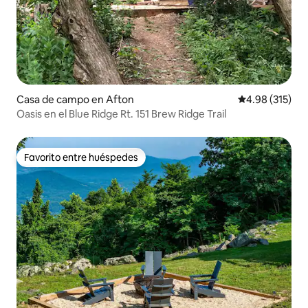
Casa de campo en Afton
Calificación p
4.98 (315)
Oasis en el Blue Ridge Rt. 151 Brew Ridge Trail
Favorito entre huéspedes
Favorito entre huéspedes