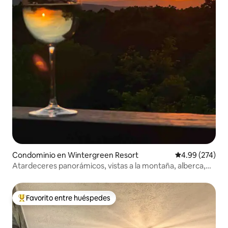
Condominio en Wintergreen Resort
Calificación pr
4.99 (274)
Atardeceres panorámicos, vistas a la montaña, alberca,
$99 entre semana
Favorito entre huéspedes
De los mejores en Favorito entre huéspedes