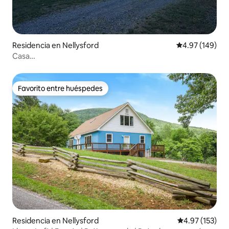
Residencia en Nellysford
Calificación pr
4.97 (149)
Casa
“pequeña”/tranquila/cervecería/caminata/bodega/río
Favorito entre huéspedes
Favorito entre huéspedes
Residencia en Nellysford
Calificación p
4.97 (153)