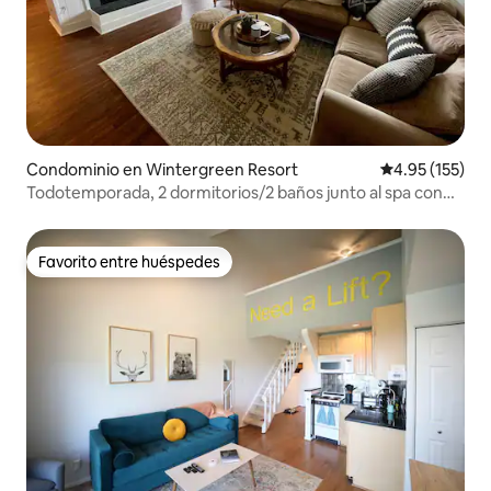
Condominio en Wintergreen Resort
Calificación p
4.95 (155)
Todotemporada, 2 dormitorios/2 baños junto al spa con
vistas al campo de golf
Favorito entre huéspedes
Favorito entre huéspedes