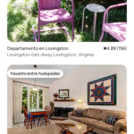
Departamento en Lovingston
Calificación pr
4.89 (156)
Lovingston Get-Away Lovingston, Virginia
Favorito entre huéspedes
Favorito entre huéspedes