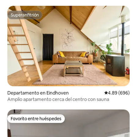
Superanfitrión
Superanfitrión
Departamento en Eindhoven
Calificación pr
4.89 (696)
Amplio apartamento cerca del centro con sauna
Favorito entre huéspedes
Favorito entre huéspedes