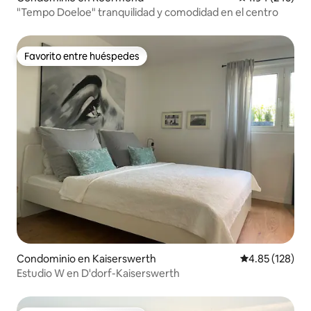
"Tempo Doeloe" tranquilidad y comodidad en el centro
Favorito entre huéspedes
Favorito entre huéspedes
Condominio en Kaiserswerth
Calificación p
4.85 (128)
Estudio W en D'dorf-Kaiserswerth