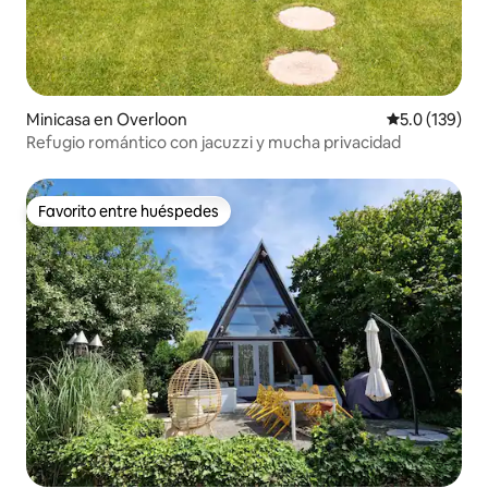
Minicasa en Overloon
Calificación 
5.0 (139)
Refugio romántico con jacuzzi y mucha privacidad
Favorito entre huéspedes
Favorito entre huéspedes