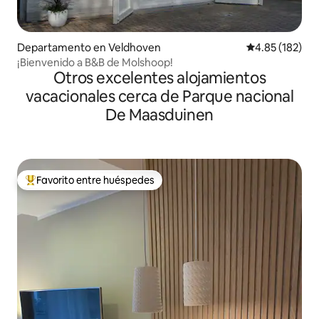
Departamento en Veldhoven
Calificación p
4.85 (182)
¡Bienvenido a B&B de Molshoop!
Otros excelentes alojamientos
vacacionales cerca de Parque nacional
De Maasduinen
Favorito entre huéspedes
De los mejores en Favorito entre huéspedes