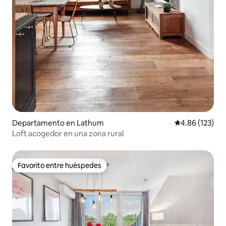
Departamento en Lathum
Calificación p
4.86 (123)
Loft acogedor en una zona rural
Favorito entre huéspedes
Favorito entre huéspedes