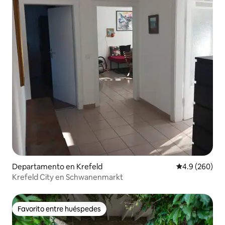
Departamento en Krefeld
Calificación p
4.9 (260)
Krefeld City en Schwanenmarkt
Favorito entre huéspedes
Favorito entre huéspedes