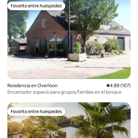
Favorito entre huéspedes
Favorito entre huéspedes
Residencia en Overloon
Calificación pr
4.89 (107)
Encantador espacio para grupos/familias en el bosque
Favorito entre huéspedes
Favorito entre huéspedes