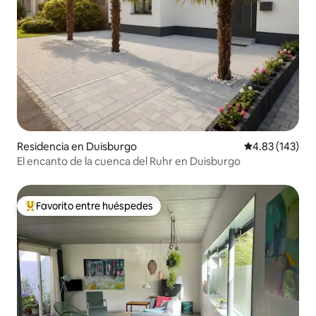
Residencia en Duisburgo
Calificación p
4.83 (143)
El encanto de la cuenca del Ruhr en Duisburgo
Favorito entre huéspedes
De los mejores en Favorito entre huéspedes