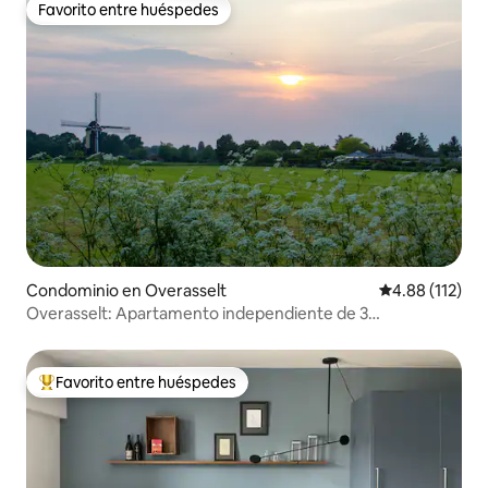
Favorito entre huéspedes
Favorito entre huéspedes
Condominio en Overasselt
Calificación p
4.88 (112)
Overasselt: Apartamento independiente de 3
habitaciones(75M2) en la naturaleza
Favorito entre huéspedes
De los mejores en Favorito entre huéspedes