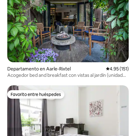
Departamento en Aarle-Rixtel
Calificación p
4.95 (151)
Acogedor bed and breakfast con vistas al jardín (unidad
privada).
Favorito entre huéspedes
Favorito entre huéspedes