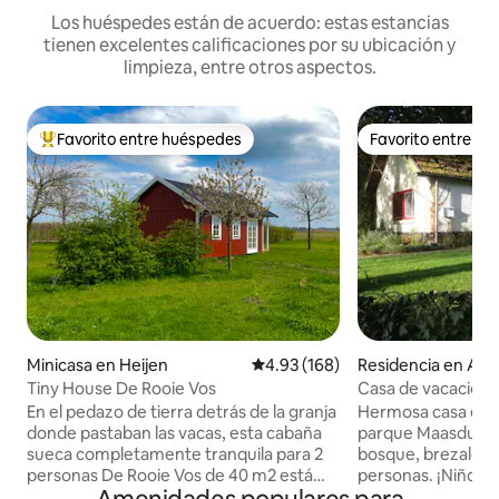
Los huéspedes están de acuerdo: estas estancias
tienen excelentes calificaciones por su ubicación y
limpieza, entre otros aspectos.
Favorito entre huéspedes
Favorito entre h
De los mejores en Favorito entre huéspedes
Favorito entre h
Minicasa en Heijen
Calificación promedio: 4.93 de 5
4.93 (168)
Residencia en Aff
Tiny House De Rooie Vos
Casa de vacacione
En el pedazo de tierra detrás de la granja
Hermosa casa de c
donde pastaban las vacas, esta cabaña
parque Maasduinen
sueca completamente tranquila para 2
bosque, brezales, 
personas De Rooie Vos de 40 m2 está
personas. ¡Niños 
equipada con: - Cocina (horno,
Dormitorio de dos 