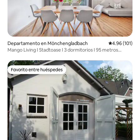
Departamento en Mönchengladbach
Calificación p
4.96 (101)
Mango Living I Stadtoase I 3 dormitorios I 95 metros
cuadrados
Favorito entre huéspedes
Favorito entre huéspedes