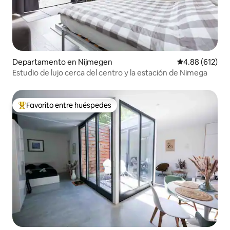
Departamento en Nijmegen
Calificación pr
4.88 (612)
Estudio de lujo cerca del centro y la estación de Nimega
Favorito entre huéspedes
De los mejores en Favorito entre huéspedes