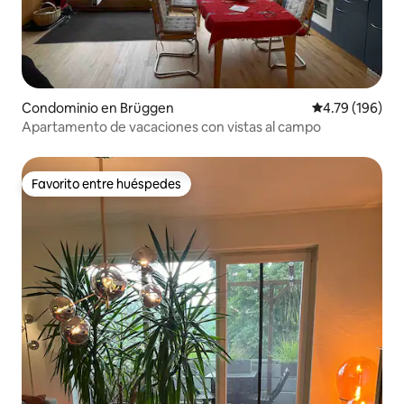
Condominio en Brüggen
Calificación p
4.79 (196)
Apartamento de vacaciones con vistas al campo
Favorito entre huéspedes
Favorito entre huéspedes