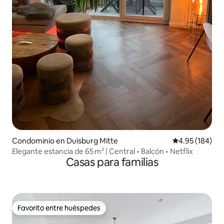
Condominio en Duisburg Mitte
Calificación pr
4.95 (184)
Elegante estancia de 65 m² | Central • Balcón • Netflix
Casas para familias
Favorito entre huéspedes
Favorito entre huéspedes