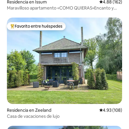
Residencia en Issum
Calificación pr
4.88 (162)
Maravilloso apartamento «COMO QUIERAS»Encanto y
confort
Favorito entre huéspedes
De los mejores en Favorito entre huéspedes
Residencia en Zeeland
Calificación pr
4.93 (108)
Casa de vacaciones de lujo