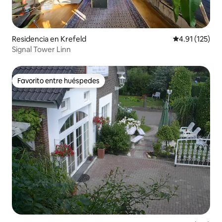
Residencia en Krefeld
Calificación p
4.91 (125)
Signal Tower Linn
Favorito entre huéspedes
Favorito entre huéspedes