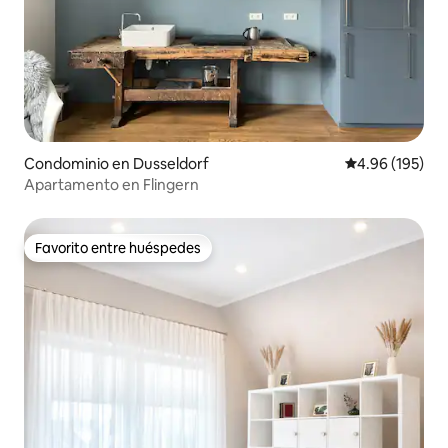
Condominio en Dusseldorf
Calificación pr
4.96 (195)
Apartamento en Flingern
Favorito entre huéspedes
Favorito entre huéspedes