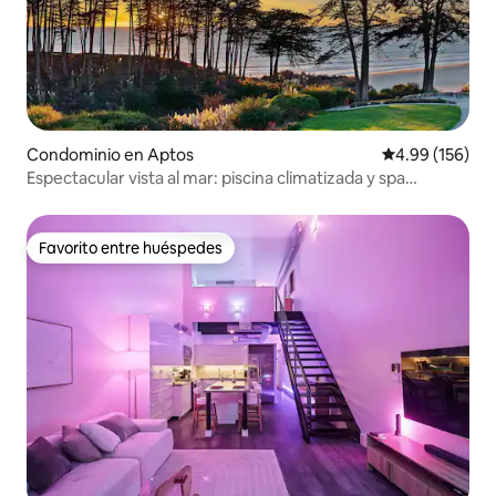
Condominio en Aptos
Calificación pr
4.99 (156)
Espectacular vista al mar: piscina climatizada y spa
Seascape
Favorito entre huéspedes
Favorito entre huéspedes