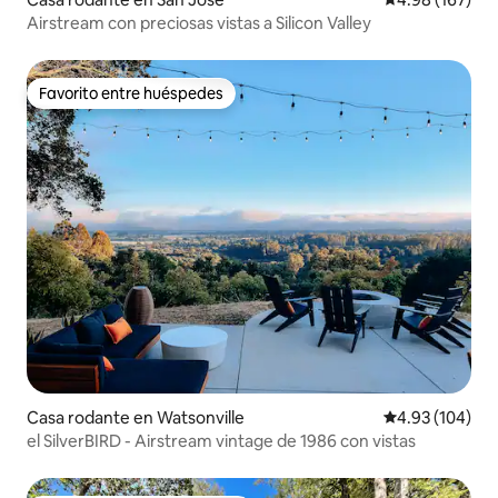
Airstream con preciosas vistas a Silicon Valley
Favorito entre huéspedes
Favorito entre huéspedes
Casa rodante en Watsonville
Calificación pr
4.93 (104)
el SilverBIRD - Airstream vintage de 1986 con vistas