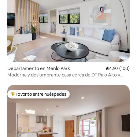
Departamento en Menlo Park
Calificación pr
4.97 (100)
Moderna y deslumbrante casa cerca de DT Palo Alto y
Stanford
Favorito entre huéspedes
De los mejores en Favorito entre huéspedes