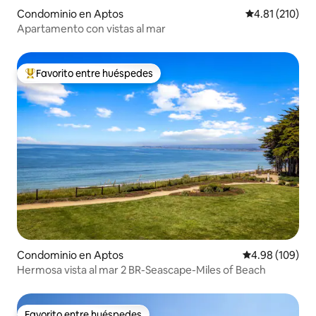
Condominio en Aptos
Calificación p
4.81 (210)
Apartamento con vistas al mar
Favorito entre huéspedes
De los mejores en Favorito entre huéspedes
Condominio en Aptos
Calificación pr
4.98 (109)
Hermosa vista al mar 2 BR-Seascape-Miles of Beach
Favorito entre huéspedes