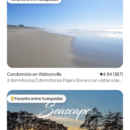
Favorito entre huéspedes
Condominio en Watsonville
Calificación pr
4.94 (367)
2 dormitorios/2 dormitorios Pajaro Dunes con vistas a las
dunas y al mar
Favorito entre huéspedes
De los mejores en Favorito entre huéspedes