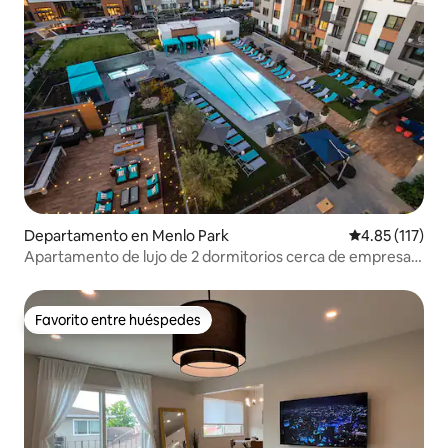
Departamento en Menlo Park
Calificación p
4.85 (117)
Apartamento de lujo de 2 dormitorios cerca de empresas
tecnológicas y Stanford
Favorito entre huéspedes
Favorito entre huéspedes