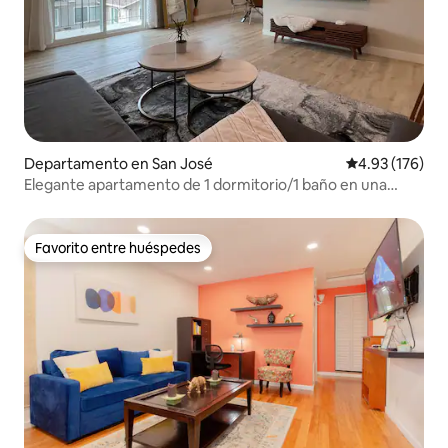
Departamento en San José
Calificación p
4.93 (176)
Elegante apartamento de 1 dormitorio/1 baño en una
ubicación privilegiada
Favorito entre huéspedes
Favorito entre huéspedes