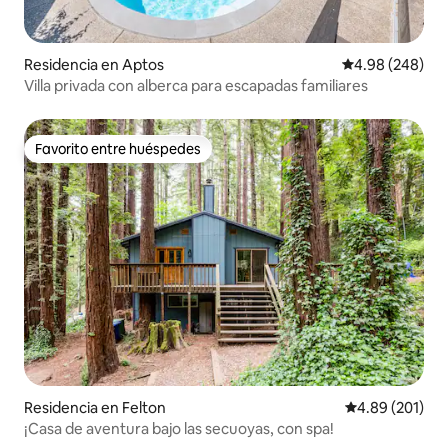
Residencia en Aptos
Calificación pr
4.98 (248)
Villa privada con alberca para escapadas familiares
Favorito entre huéspedes
Favorito entre huéspedes
Residencia en Felton
Calificación pr
4.89 (201)
¡Casa de aventura bajo las secuoyas, con spa!