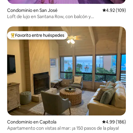
Condominio en San José
Calificación pr
4.92 (109)
Loft de lujo en Santana Row, con balcón y
estacionamiento
Favorito entre huéspedes
De los mejores en Favorito entre huéspedes
Condominio en Capitola
Calificación pr
4.99 (186)
Apartamento con vistas al mar: ¡a 150 pasos de la playa!