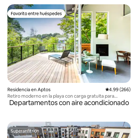
Favorito entre huéspedes
Favorito entre huéspedes
Residencia en Aptos
Calificación pr
4.99 (266)
Retiro moderno en la playa con carga gratuita para
Departamentos con aire acondicionado
vehículos eléctricos
Superanfitrión
Superanfitrión