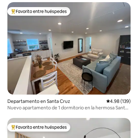
Favorito entre huéspedes
De los mejores en Favorito entre huéspedes
Departamento en Santa Cruz
Calificación pr
4.98 (139)
Nuevo apartamento de 1 dormitorio en la hermosa Santa
Cruz
Favorito entre huéspedes
De los mejores en Favorito entre huéspedes