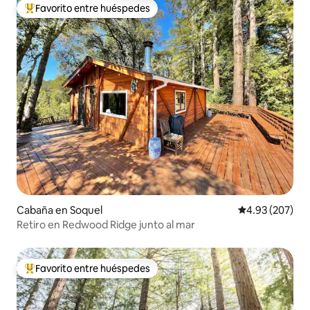
Favorito entre huéspedes
De los mejores en Favorito entre huéspedes
Cabaña en Soquel
Calificación pr
4.93 (207)
Retiro en Redwood Ridge junto al mar
Favorito entre huéspedes
De los mejores en Favorito entre huéspedes