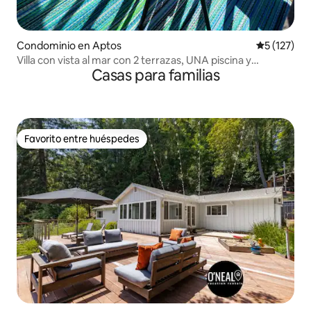
Condominio en Aptos
Calificació
5 (127)
Villa con vista al mar con 2 terrazas, UNA piscina y
Casas para familias
chimenea
Favorito entre huéspedes
Favorito entre huéspedes