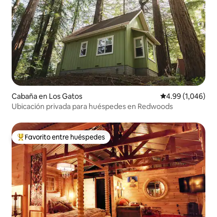
Cabaña en Los Gatos
Calificación prom
4.99 (1,046)
Ubicación privada para huéspedes en Redwoods
Favorito entre huéspedes
De los mejores en Favorito entre huéspedes