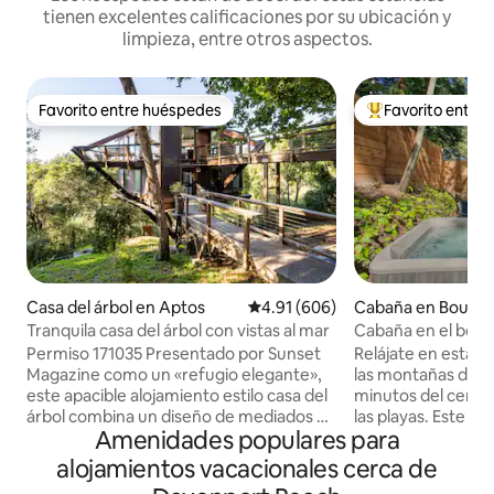
tienen excelentes calificaciones por su ubicación y
limpieza, entre otros aspectos.
Favorito entre huéspedes
Favorito entre
Favorito entre huéspedes
De los mejores en
Casa del árbol en Aptos
Calificación promedio: 4.91 de 5
4.91 (606)
Cabaña en Boulde
Tranquila casa del árbol con vistas al mar
Cabaña en el bosq
Permiso 171035 Presentado por Sunset
Relájate en esta 
Magazine como un «refugio elegante»,
las montañas de S
este apacible alojamiento estilo casa del
minutos del centr
árbol combina un diseño de mediados de
las playas. Este e
Amenidades populares para
siglo con materiales naturales como la
400 pies cuadrado
madera y la piedra para crear un
perfecto para desc
alojamientos vacacionales cerca de
ambiente relajante y acogedor. La luz
la ciudad y sumerg