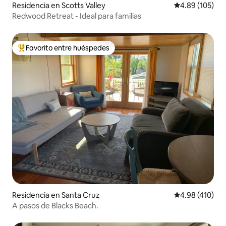
Residencia en Scotts Valley
Calificación pr
4.89 (105)
Redwood Retreat - Ideal para familias
Favorito entre huéspedes
De los mejores en Favorito entre huéspedes
Residencia en Santa Cruz
Calificación p
4.98 (410)
A pasos de Blacks Beach.