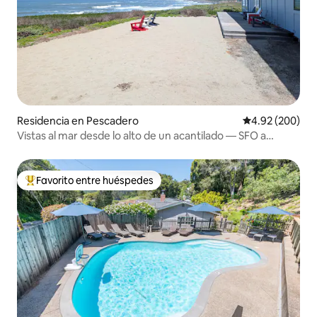
Residencia en Pescadero
Calificación pr
4.92 (200)
Vistas al mar desde lo alto de un acantilado — SFO a
menos de 1 hora
Favorito entre huéspedes
De los mejores en Favorito entre huéspedes