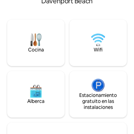
Davenport Beach
entra por los ventanales que van del
La cabaña cuenta
suelo al techo, bajo imponentes vigas de
queen, baño compl
madera, y las puertas de inspiración
barbacoa. El patio
japonesa realzan el encanto
bañera de hidrom
arquitectónico. Ubicada en lo alto de los
propano y hamaca 
árboles con vistas al mar, la casa cuenta
descansar por com
con tres terrazas elevadas, una de ellas
que la cabaña está
con hamaca. Perfecto para relajarse y
un solo sentido y 
disfrutar de la vegetación circundante.
no TV ni aire acondicio
Cocina
Wifi
SCC # 241449
Estacionamiento
Alberca
gratuito en las
instalaciones