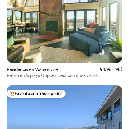
Residencia en Watsonville
Calificación pr
4.98 (198)
Retiro en la playa Copper Nest con unas vistas
impresionantes
Favorito entre huéspedes
De los mejores en Favorito entre huéspedes