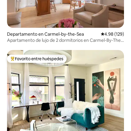
Departamento en Carmel-by-the-Sea
Calificación pr
4.98 (129)
Apartamento de lujo de 2 dormitorios en Carmel-By-The-
Sea
Favorito entre huéspedes
De los mejores en Favorito entre huéspedes