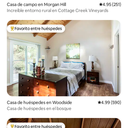
Casa de campo en Morgan Hill
Calificación p
4.95 (251)
Increíble entorno rural en Cottage Creek Vineyards
Favorito entre huéspedes
De los mejores en Favorito entre huéspedes
Casa de huéspedes en Woodside
Calificación pr
4.99 (590)
Casa de huéspedes en el bosque
Favorito entre huéspedes