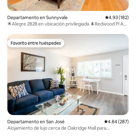
Departamento en Sunnyvale
Calificación p
4.93 (182)
🌟Alegre 2B2B en ubicación privilegiada 🌲Redwood Pl Apt
3
Favorito entre huéspedes
Favorito entre huéspedes
Departamento en San José
Calificación pr
4.84 (287)
Alojamiento de lujo cerca de Oakridge Mall para
vacaciones/trabajo