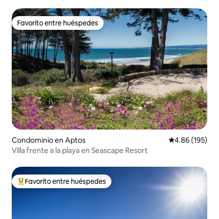
Favorito entre huéspedes
Favorito entre huéspedes
Condominio en Aptos
Calificación pr
4.86 (195)
Villa frente a la playa en Seascape Resort
Favorito entre huéspedes
De los mejores en Favorito entre huéspedes