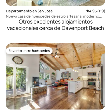
Departamento en San José
Calificación p
4.95 (119)
Nueva casa de huéspedes de estilo artesanal moderno
Otros excelentes alojamientos
con ventanas a la bahía
vacacionales cerca de Davenport Beach
Favorito entre huéspedes
Favorito entre huéspedes