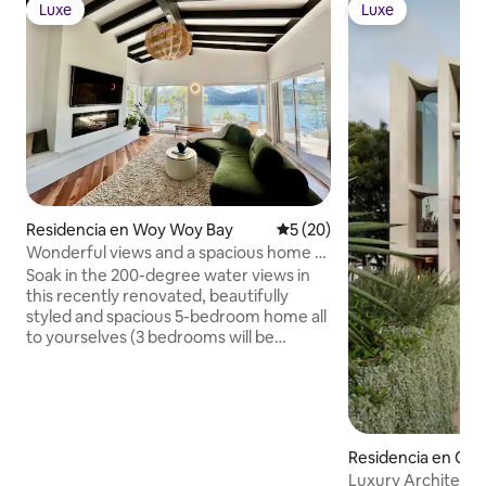
Luxe
Luxe
Luxe
Luxe
Residencia en Woy Woy Bay
Calificación promedio: 5 de 
5 (20)
Wonderful views and a spacious home -
all for you!
Soak in the 200-degree water views in
this recently renovated, beautifully
styled and spacious 5-bedroom home all
to yourselves (3 bedrooms will be
locked). Enjoy the spa, luxe lounge with
fireplace, artworks and designer kitchen
with an Italian espresso machine. Two
kayaks are available for your use too. 🛶
Just 1 hour from Sydney or Newcastle,
Residencia en C
it’s tucked away in the exclusive enclave
Luxury Architectur
of The Bays area, surrounded by the