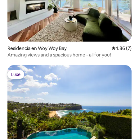
Residencia en Woy Woy Bay
Calificación
4.86 (7)
Amazing views and a spacious home - all for you!
Luxe
Luxe