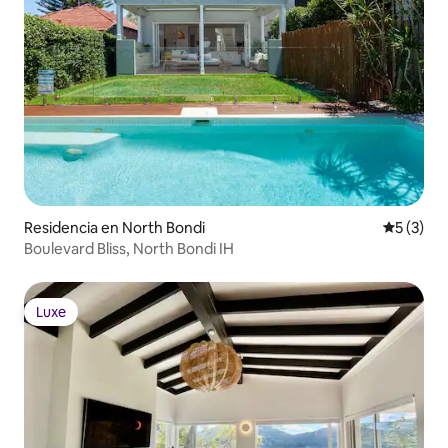
Residencia en North Bondi
Calificac
5 (3)
Boulevard Bliss, North Bondi IH
Luxe
Luxe