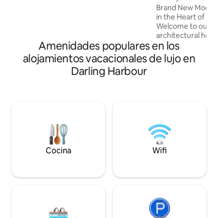
New Home
national park. Ask about our 1 or 2 nights
Brand New Modern
free midweek offers! 😊
in the Heart of 
Welcome to our s
architectural hom
Amenidades populares en los
featured on the c
Project. Designed
alojamientos vacacionales de lujo en
appreciate Archit
Darling Harbour
convenience. Nestl
inner-city suburb
unique retreat off
stay with amazing 
living, and an abun
Prime Location – 
Cocina
Wifi