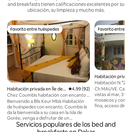
and breakfasts tienen calificaciones excelentes por su
ubicación, su limpieza y mucho más.
Favorito entre huéspedes
Favorito entre h
Favorito entre huéspedes
Favorito entre h
Habitación privad
ode
Habitación N.°2 «pi
paradisíaco
Ch MAUVE. Casa c
Habitación privada en Île de
Calificación promedio: 4.99 de 
4.99 (92)
vistas al mar, 3 te
Gorée
Chez Coumbis habitación con encanto +
mosaicos y concha
desayuno en Gorée
Bienvenido a Blis Keur Mbis Habitación
fina, acceso direct
de huéspedes con encanto. Coumbis le
de Dakar y a 200 
da la bienvenida a su casa en la Isla de
pescadores. Habitación espaciosa,
Gorée, venga a disfrutar de un
fresca con baño gr
Servicios populares de los bed and
alojamiento tranquilo, en una calle con
armarios, mosquitera en la
encanto detrás de la iglesia. Una