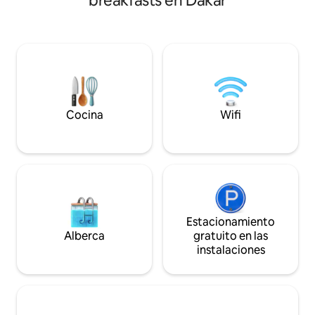
breakfasts en Dakar
la cama, ventilado
habitación con una decoración refinada,
cocina compartida.
un baño privado, ducha y lavabo, aseo
señora de la limpie
separado. Una sala de estar con un
pedir comida. Otra
balcón con vistas a un pequeño patio.
alquiler (ver Airbn
Una cama de matrimonio grande, una
cama individual La ropa de cama es
nueva y cómoda ¡Atención! ¡El desayuno
ya no está disponible! Hemos ajustado
las tarifas :)
Cocina
Wifi
Estacionamiento
Alberca
gratuito en las
instalaciones