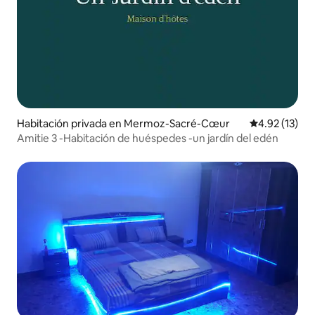
Habitación privada en Mermoz-Sacré-Cœur
Calificación 
4.92 (13)
Amitie 3 -Habitación de huéspedes -un jardín del edén