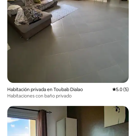
Habitación privada en Toubab Dialao
Calificació
5.0 (5)
Habitaciones con baño privado