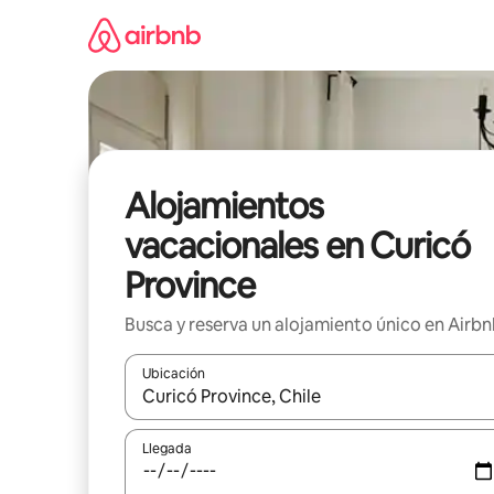
Ir
al
contenido
Alojamientos
vacacionales en Curicó
Province
Busca y reserva un alojamiento único en Airb
Ubicación
Cuando los resultados estén disponibles, podrás na
Llegada