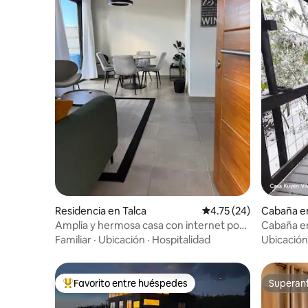
Residencia en Talca
Calificación promedio:
4.75 (24)
Cabaña en
Amplia y hermosa casa con internet por
Cabaña en
fibra
Vilches al
Familiar
·
Ubicación
·
Hospitalidad
Ubicación
Favorito entre huéspedes
Superanf
De los mejores en Favorito entre huéspedes
Superanf