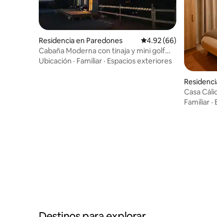
Residencia en Paredones
Calificación promedio:
4.92 (66)
Cabaña Moderna con tinaja y mini golf
incluido!
Ubicación
·
Familiar
·
Espacios exteriores
Residenci
Casa Cálid
Parking
Familiar
·
Destinos para explorar