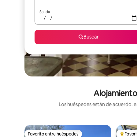
Salida
Buscar
Alojamientos
Los huéspedes están de acuerdo: es
Favorito entre huéspedes
Favor
Favorito entre huéspedes
De los m