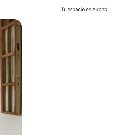
Tu espacio en Airbnb
ien tocando y deslizando la pantalla.