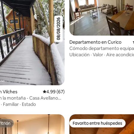
Departamento en Curico
Cómodo departamento equipad
personas.
Ubicación
·
Valor
·
Aire acondic
 4.75 de 5; 24 evaluaciones
 Vilches
Calificación promedio: 4.99 de 5; 67 evaluac
4.99 (67)
 la montaña - Casa Avellano
to
·
Familiar
·
Estado
itrión
Favorito entre huéspedes
itrión
Favorito entre huéspedes