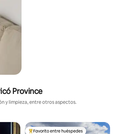
ricó Province
n y limpieza, entre otros aspectos.
Cabaña e
Favorito entre huéspedes
Favorit
re huéspedes
De los mejores en Favorito entre huéspedes
Favorit