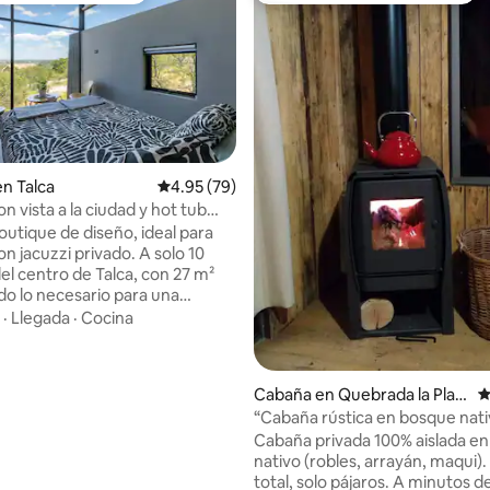
en Talca
Calificación promedio: 4.95 de 5; 79 evaluac
4.95 (79)
n vista a la ciudad y hot tub
4.91 de 5; 169 evaluaciones
outique de diseño, ideal para
jacuzzi privado. A solo 10
el centro de Talca, con 27 m²
do lo necesario para una
elajante: jacuzzi temperado
·
Llegada
·
Cocina
bicado en una amplia terraza
e 15 m² con hermosas vistas a la
 la cordillera de los Andes,
Cabaña en Quebrada la Plac
C
 piscina compartida y quincho.
eta de Piedra
“Cabaña rústica en bosque nati
a parejas o personas que buscan
7 Tazas”
Cabaña privada 100% aislada e
 inspirarse o trabajar en calma.
nativo (robles, arrayán, maqui). 
autónomo, camino asfaltado y
total, solo pájaros. A minutos d
ra garantizada.