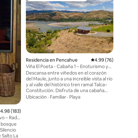
Refugio e
Vista
Espacios
pensados
espectacu
inmersa 
Tinaja, t
Familiar
·
vista haci
construcc
todas la
iones
ciudad: 
Residencia en Pencahue
Calificación promedio:
4.99 (76)
eléctrico
americana con
Viña El Poeta - Cabaña 1 – Enoturismo y
pies de d
naturaleza
Descansa entre viñedos en el corazón
puede lle
del Maule, junto a una increible vista al rio
WIFI y TV
y al valle del histórico tren ramal Talca–
Constitución. Disfruta de una cabaña
inmersa en una viña familiar, ideal para
Ubicación
·
Familiar
·
Playa
quienes buscan enoturismo, naturaleza y
vida rural. Prueba la hospitalidad
alificación promedio: 4.98 de 5; 183 evaluaciones
4.98 (183)
auténtica de Viña El Poeta con sus vinos
vo – Radal
únicos y su miel pura. Camina entre
n bosque
parras, nada en el río, contempla el cielo
Silencio
estrellado y vive la calma del campo
e Salto La
chileno, rodeado de tradiciones