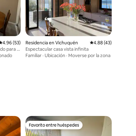
Calificación promedio: 4.96 de 5; 53 evaluaciones
4.96 (53)
Residencia en Vichuquén
Calificación promedio:
4.88 (43)
o para 4
Espectacular casa vista infinita
ionado
Familiar
·
Ubicación
·
Moverse por la zona
iones
Favorito entre huéspedes
Favorito entre huéspedes