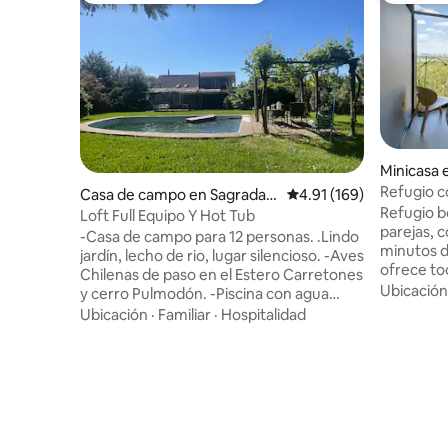
Minicasa 
Refugio co
Casa de campo en Sagrada F
Calificación promedio: 
4.91 (169)
privado.
Refugio b
amilia
Loft Full Equipo Y Hot Tub
parejas, con 
-Casa de campo para 12 personas. .Lindo
minutos d
jardín, lecho de rio, lugar silencioso. -Aves
ofrece to
Chilenas de paso en el Estero Carretones
estadía r
Ubicación
y cerro Pulmodón. -Piscina con agua
privado u
fresca de pozo muy pocos químicos. -
Ubicación
·
Familiar
·
Hospitalidad
privada d
Cocina equipada. -Siempre encontraras
ciudad y a
aceite de oliva, sal de mar, azúcar,
además de
especies, etc ... -Parrilla doble a carbón. -
Ideal par
Lugar perfecto para disfrutar entre
descansar,
Amigos y Familia. -Cerca de las 7 tazas,
Check-in 
Vichuquen. Llico e Iloca Para información
buena vib
sobre forma de uso y costo del HOT TUB