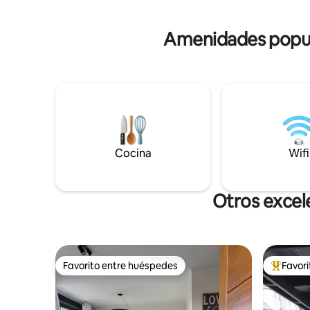
por interno
Amenidades popula
Cocina
Wifi
Otros excel
Favorito entre huéspedes
Favor
Favorito entre huéspedes
De los m