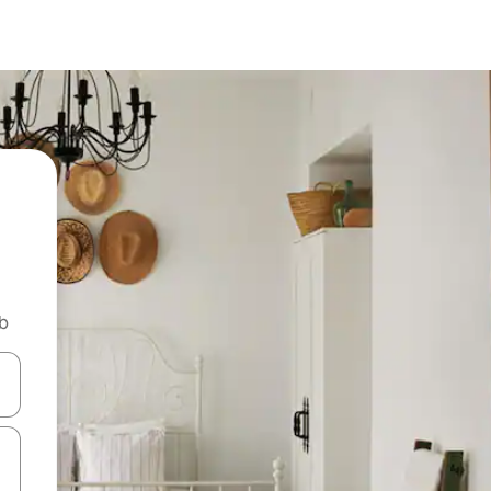
nb
vegar usando las teclas de las flechas hacia arriba y hacia abajo, o b