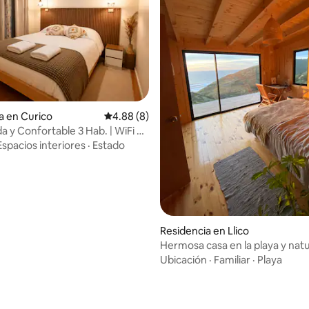
 4.92 de 5; 66 evaluaciones
a en Curico
Calificación promedio: 4.88 de 5; 8 evaluac
4.88 (8)
a y Confortable 3 Hab. | WiFi +
Espacios interiores
·
Estado
Residencia en Llico
Hermosa casa en la playa y nat
Ubicación
·
Familiar
·
Playa