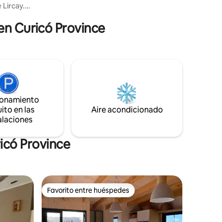
 Lircay.
patrimoniales del Maule.
canas.
en Curicó Province
n para
. Internet
sionales).
idad
a del
tar. Si
 pura...
ionamiento
ito en las
Aire acondicionado
alaciones
icó Province
Favorito entre huéspedes
Favorito entre huéspedes