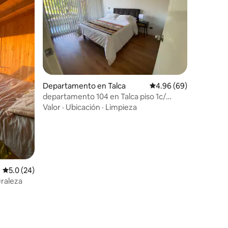
iones
Departamento en Talca
Calificación promedio:
4.96 (69)
departamento 104 en Talca piso 1c/
estacionamiento
Valor
·
Ubicación
·
Limpieza
Calificación promedio: 5.0 de 5; 24 evaluaciones
5.0 (24)
uraleza