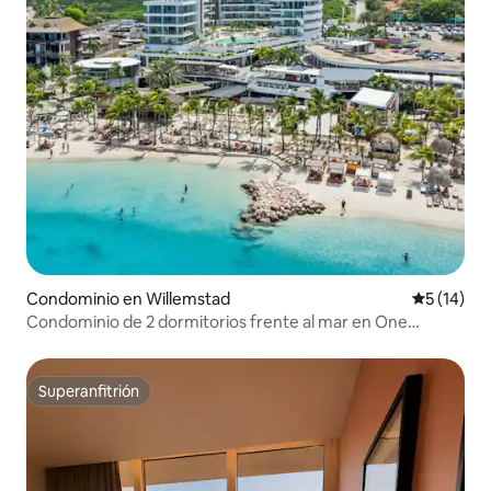
Condominio en Willemstad
Calificaci
5 (14)
Condominio de 2 dormitorios frente al mar en One
Mambo Beach No 10
Superanfitrión
Superanfitrión