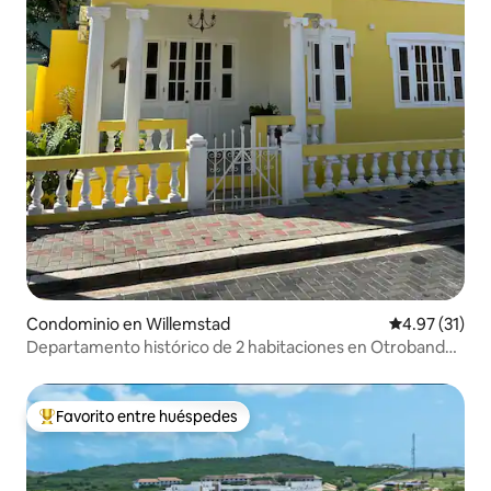
Condominio en Willemstad
Calificación 
4.97 (31)
Departamento histórico de 2 habitaciones en Otrobanda |
A poca distancia a pie del Puente Emma
Favorito entre huéspedes
De los mejores en Favorito entre huéspedes