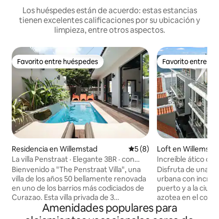
Los huéspedes están de acuerdo: estas estancias
tienen excelentes calificaciones por su ubicación y
limpieza, entre otros aspectos.
Favorito entre huéspedes
Favorito entre h
Favorito entre huéspedes
Favorito entre h
Residencia en Willemstad
Calificación promedio: 5 de
5 (8)
Loft en Willemsta
La villa Penstraat · Elegante 3BR · con
Increíble ático con
piscina profunda
azotea en Apt Pie
Bienvenido a "The Penstraat Villa", una
Disfruta de una e
villa de los años 50 bellamente renovada
urbana con increíbl
en uno de los barrios más codiciados de
puerto y a la ciud
Curazao. Esta villa privada de 3
azotea en el cora
Amenidades populares para
dormitorios combina el encanto vintage
acceso a los mejo
con las comodidades modernas, con
animada vida noctu