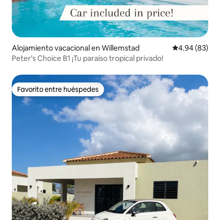
Alojamiento vacacional en Willemstad
Calificación p
4.94 (83)
Peter's Choice B1 ¡Tu paraíso tropical privado!
Favorito entre huéspedes
Favorito entre huéspedes