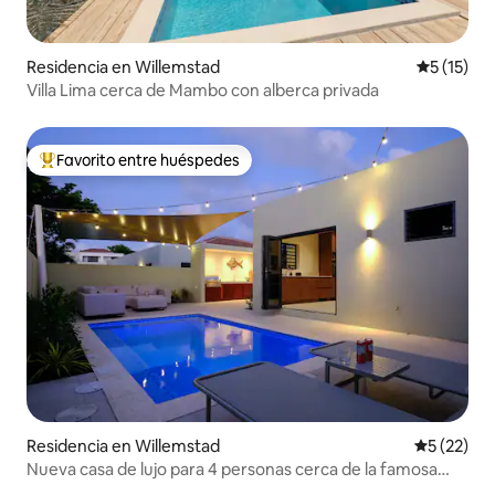
Residencia en Willemstad
Calificaci
5 (15)
Villa Lima cerca de Mambo con alberca privada
Favorito entre huéspedes
De los mejores en Favorito entre huéspedes
Residencia en Willemstad
Calificaci
5 (22)
Nueva casa de lujo para 4 personas cerca de la famosa
playa Mambo