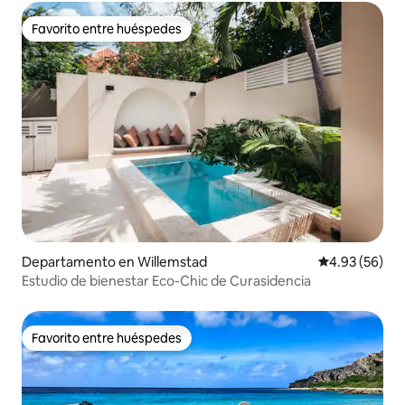
Favorito entre huéspedes
Favorito entre huéspedes
Departamento en Willemstad
Calificación p
4.93 (56)
Estudio de bienestar Eco-Chic de Curasidencia
Favorito entre huéspedes
Favorito entre huéspedes