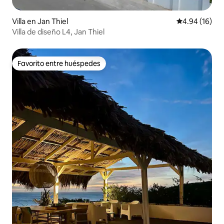
Villa en Jan Thiel
Calificación 
4.94 (16)
Villa de diseño L4, Jan Thiel
Favorito entre huéspedes
Favorito entre huéspedes