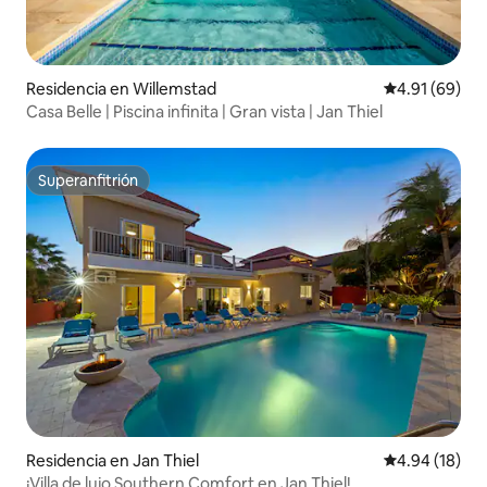
Residencia en Willemstad
Calificación 
4.91 (69)
Casa Belle | Piscina infinita | Gran vista | Jan Thiel
Superanfitrión
Superanfitrión
Residencia en Jan Thiel
Calificación 
4.94 (18)
¡Villa de lujo Southern Comfort en Jan Thiel!