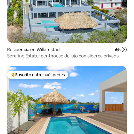
Residencia en Willemstad
Calificac
5 (3)
Serafine Estate: penthouse de lujo con alberca privada
Favorito entre huéspedes
De los mejores en Favorito entre huéspedes