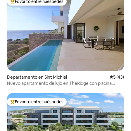
Favorito entre huéspedes
De los mejores en Favorito entre huéspedes
Departamento en Sint Michiel
Calificaci
5 (43)
Nuevo apartamento de lujo en TheRidge con piscina
infinita privada
Favorito entre huéspedes
De los mejores en Favorito entre huéspedes