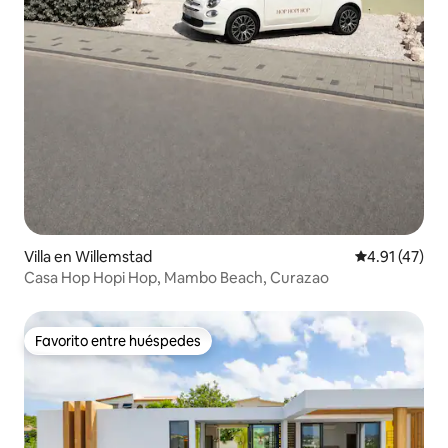
Villa en Willemstad
Calificación 
4.91 (47)
Casa Hop Hopi Hop, Mambo Beach, Curazao
Favorito entre huéspedes
Favorito entre huéspedes