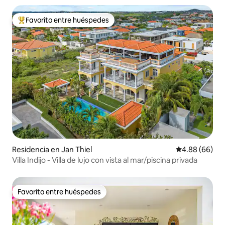
Favorito entre huéspedes
De los mejores en Favorito entre huéspedes
Residencia en Jan Thiel
Calificación p
4.88 (66)
Villa Indijo - Villa de lujo con vista al mar/piscina privada
Favorito entre huéspedes
Favorito entre huéspedes