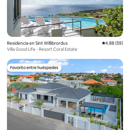
Residencia en Sint Willibrordus
Calificación p
4.88 (59)
Villa Good Life - Resort Coral Estate
Favorito entre huéspedes
Favorito entre huéspedes