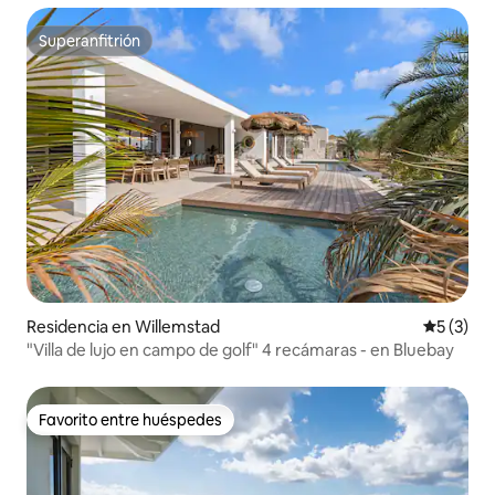
Superanfitrión
Superanfitrión
Residencia en Willemstad
Calificac
5 (3)
"Villa de lujo en campo de golf" 4 recámaras - en Bluebay
Favorito entre huéspedes
Favorito entre huéspedes