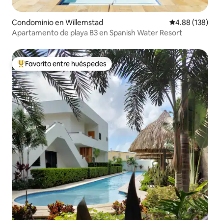
Condominio en Willemstad
Calificación pr
4.88 (138)
Apartamento de playa B3 en Spanish Water Resort
Favorito entre huéspedes
De los mejores en Favorito entre huéspedes