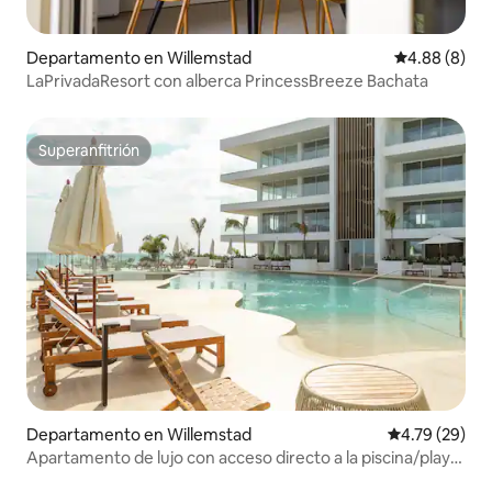
Departamento en Willemstad
Calificación
4.88 (8)
LaPrivadaResort con alberca PrincessBreeze Bachata
Superanfitrión
Superanfitrión
Departamento en Willemstad
Calificación 
4.79 (29)
Apartamento de lujo con acceso directo a la piscina/playa
en Mambo Beach