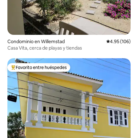
Condominio en Willemstad
Calificación pr
4.95 (106)
Casa Vita, cerca de playas y tiendas
Favorito entre huéspedes
De los mejores en Favorito entre huéspedes