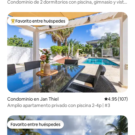
Condominio de 2 dormitorios con piscina, gimnasio y vista
al mar en Grand View D5
Favorito entre huéspedes
De los mejores en Favorito entre huéspedes
Condominio en Jan Thiel
Calificación p
4.95 (107)
Amplio apartamento privado con piscina 2-4p | #3
Favorito entre huéspedes
Favorito entre huéspedes