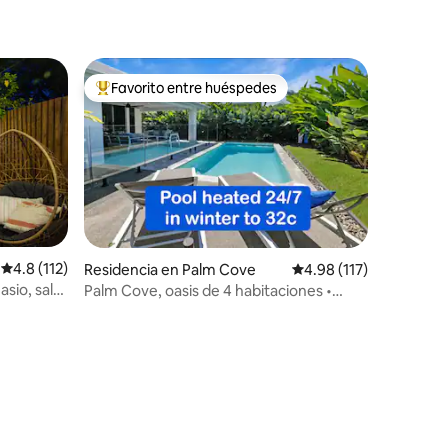
Favorito entre huéspedes
De los mejores en Favorito entre huéspedes
Calificación promedio: 4.8 de 5; 112 evaluaciones
4.8 (112)
Residencia en Palm Cove
Calificación promedio:
4.98 (117)
asio, sala
Palm Cove, oasis de 4 habitaciones •
iones
Alberca climatizada • A poca distancia de
la playa