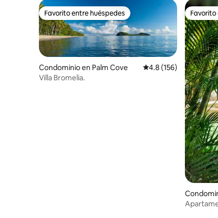
Favorito entre huéspedes
Favorito
Favorito entre huéspedes
Favorito
Condominio en Palm Cove
Calificación promedio:
4.8 (156)
Villa Bromelia.
Condomini
h
Apartamen
entrada a 