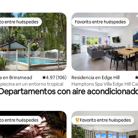
ito entre huéspedes
Favorito entre huéspedes
ejores en Favorito entre huéspedes
Favorito entre huéspedes
4.93 de 5; 113 evaluaciones
a en Brinsmead
Calificación promedio: 4.97 de 5; 106 evaluac
4.97 (106)
Residencia en Edge Hill
C
 piscina en un entorno tropical
Hamptons Spa Villa Edge Hill Ca
Departamentos con aire acondicionad
capacidad para 9 personas
ito entre huéspedes
Favorito entre huéspedes
ejores en Favorito entre huéspedes
De los mejores en Favorito ent