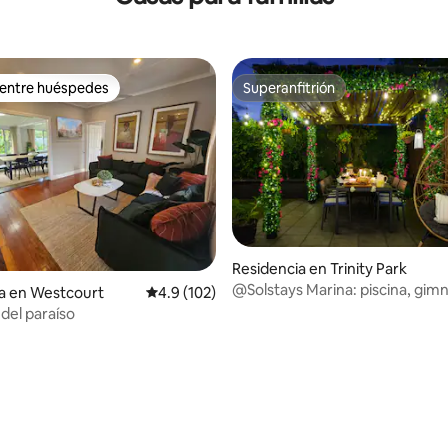
 entre huéspedes
Superanfitrión
 entre huéspedes
Superanfitrión
Residencia en Trinity Park
@Solstays Marina: piscina, gimn
a en Westcourt
Calificación promedio: 4.9 de 5; 102 evaluac
4.9 (102)
de juegos y alquiler de SUV
 del paraíso
4.93 de 5; 103 evaluaciones