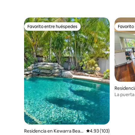
Favorito entre huéspedes
Favorito
Favorito entre huéspedes
Favorito
Residenci
La puerta
Residencia en Kewarra Beac
Calificación promedio: 
4.93 (103)