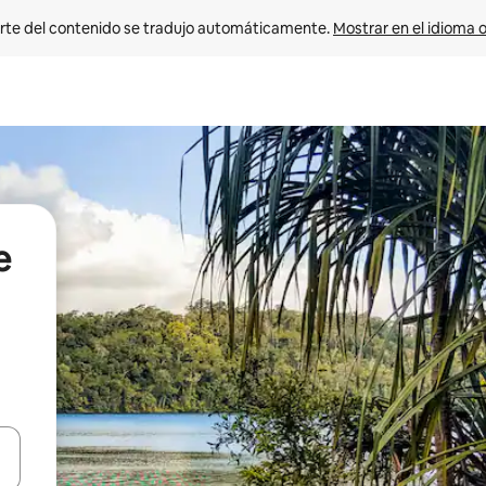
rte del contenido se tradujo automáticamente. 
Mostrar en el idioma o
e
vegar usando las teclas de las flechas hacia arriba y hacia abajo, o b