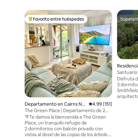
Favorito entre huéspedes
Superanf
De los mejores en Favorito entre huéspedes
Superanf
Residenci
Santuario 
tropical c
Disfruta 
3 dormitor
Smithfiel
arquitect
para los a
Departamento en Cairns No
Calificación promedio: 
4.99 (151)
estar situ
rth
The Green Place | Departamento de 2
sentirás 
habitaciones tipo oasis tropical + 4
🌴Te damos la bienvenida a The Green
una casa 
piscinas
Place, un tranquilo refugio de
más desta
2 dormitorios con balcón privado con
impresion
vistas al dosel de las copas de los árboles
que te sa