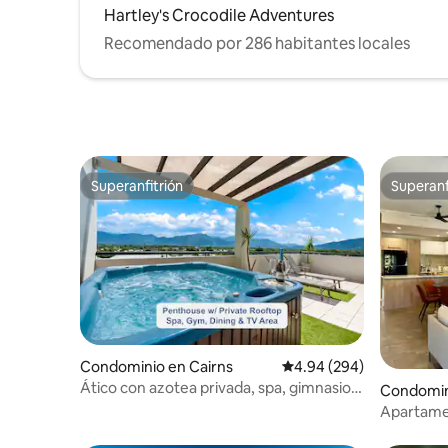
Hartley's Crocodile Adventures
Recomendado por 286 habitantes locales
Superanfitrión
Superanf
Superanfitrión
Superanf
Condominio en Cairns
Calificación promedio: 
4.94 (294)
Ático con azotea privada, spa, gimnasio,
Condomini
atardecer y vistas a la montaña
Apartamen
deportivo