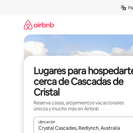
Ir
Pa
al
contenido
Lugares para hospedart
cerca de Cascadas de
Cristal
Reserva casas, alojamientos vacacionales
únicos y mucho más en Airbnb
Ubicación
Cuando los resultados estén disponibles, podrás na