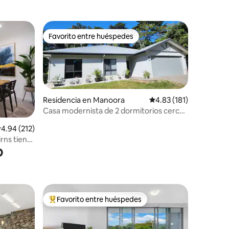
Favorito entre huéspedes
Favorito entre huéspedes
Residencia en Manoora
Calificación promedio:
4.83 (181)
Casa modernista de 2 dormitorios cerca
de la ciudad y el aeropuerto.
iones
alificación promedio: 4.94 de 5; 212 evaluaciones
4.94 (212)
irns tiene
o
Favorito entre huéspedes
re huéspedes
De los mejores en Favorito entre huéspedes