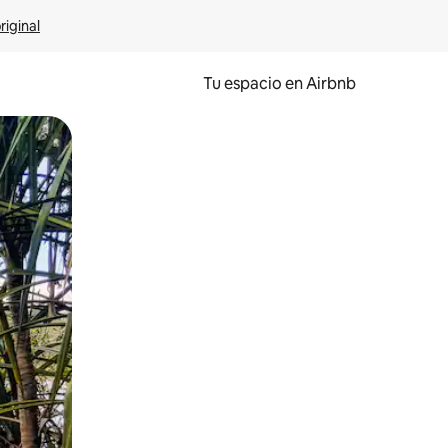
riginal
Tu espacio en Airbnb
ien tocando y deslizando la pantalla.