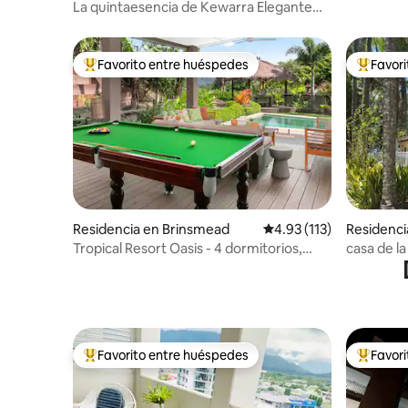
h
La quintaesencia de Kewarra Elegante
casa de 3 dormitorios y piscina enorme
Favorito entre huéspedes
Favor
De los mejores en Favorito entre huéspedes
De los m
Residencia en Brinsmead
Calificación promedio: 
4.93 (113)
Residenci
Tropical Resort Oasis - 4 dormitorios,
casa de la
Cairns
Favorito entre huéspedes
Favor
De los mejores en Favorito entre huéspedes
De los m