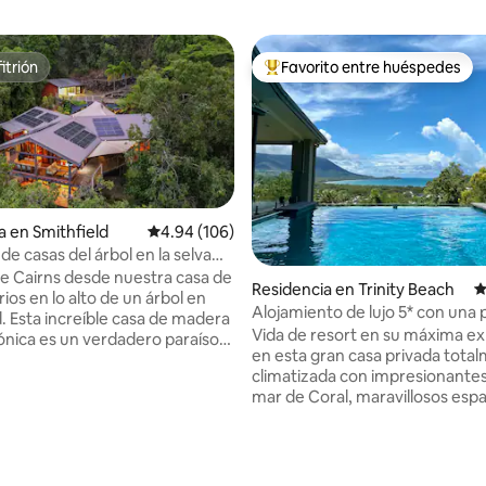
itrión
Favorito entre huéspedes
itrión
De los mejores en Favorito ent
a en Smithfield
Calificación promedio: 4.94 de 5; 106 evaluac
4.94 (106)
de casas del árbol en la selva
on vistas al mar
de Cairns desde nuestra casa de
Residencia en Trinity Beach
C
ios en lo alto de un árbol en
Alojamiento de lujo 5* con una 
d. Esta increíble casa de madera
impresionante ⭐️⭐️⭐️⭐️⭐️
Vida de resort en su máxima e
ónica es un verdadero paraíso
en esta gran casa privada tota
mantes de la naturaleza. Al
4.99 de 5; 151 evaluaciones
climatizada con impresionantes 
ada en lo alto de las colinas, te
mar de Coral, maravillosos esp
como si estuvieras viviendo en
amplios y una piscina absoluta
del árbol. Uno de los aspectos
impresionante. Aprovecha al máximo tus
cados de este retiro es la
vacaciones. Esta propiedad permite el
ante vista panorámica de 270°
registro de entrada a partir de l
luda cada mañana. Contempla