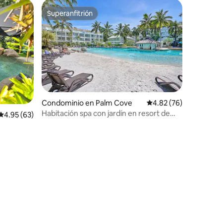
Superanfitrión
Superanfitrión
Condominio en Palm Cove
Calificación promedio:
4.82 (76)
Habitación spa con jardín en resort de
Calificación promedio: 4.95 de 5; 63 evaluaciones
4.95 (63)
lujo con bar en la piscina
iones