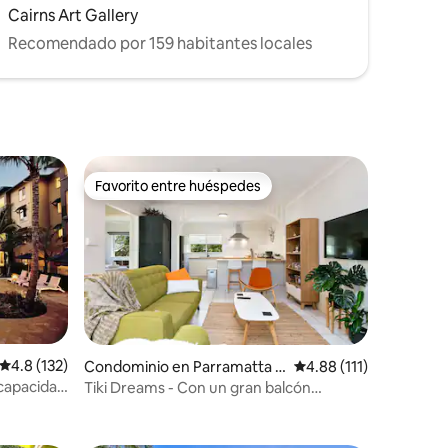
Cairns Art Gallery
Recomendado por 159 habitantes locales
Favorito entre huéspedes
Favorito entre huéspedes
Calificación promedio: 4.8 de 5; 132 evaluaciones
4.8 (132)
Condominio en Parramatta P
Calificación promedio:
4.88 (111)
ark
 capacidad
Tiki Dreams - Con un gran balcón
iones
ventilado