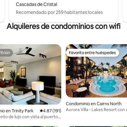
Cascadas de Cristal
Recomendado por 259 habitantes locales
Alquileres de condominios con wifi
itrión
Favorito entre huéspedes
itrión
Favorito entre huéspedes
Condominio en Cairns North
4.94 de 5; 294 evaluaciones
Aurora Villa - Lakes Resort con
o en Trinity Park
Calificación promedio: 4.87 de 5; 191 evaluac
4.87 (191)
para 5 personas
to de lujo con vista al puerto
 en Cairns