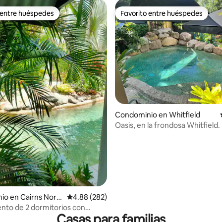
 entre huéspedes
Favorito entre huéspedes
 entre huéspedes
Favorito entre huéspedes
 4.8 de 5; 156 evaluaciones
Condominio en Whitfield
Oasis, en la frondosa Whitfield.
o en Cairns Nort
Calificación promedio: 4.88 de 5; 282 evaluac
4.88 (282)
to de 2 dormitorios con
Casas para familias
la piscina desde el balcón