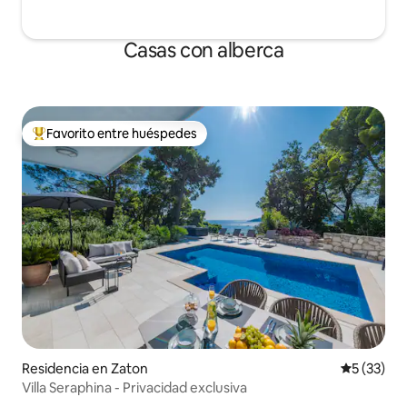
Casas con alberca
Favorito entre huéspedes
De los mejores en Favorito entre huéspedes
Residencia en Zaton
Calificaci
5 (33)
Villa Seraphina - Privacidad exclusiva