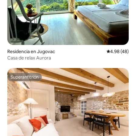
Residencia en Jugovac
Calificación p
4.98 (48)
Casa de relax Aurora
Superanfitrión
Superanfitrión