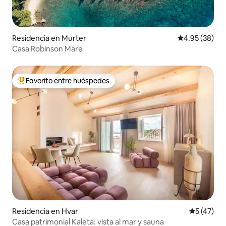
Residencia en Murter
Calificación p
4.95 (38)
Casa Robinson Mare
Favorito entre huéspedes
De los mejores en Favorito entre huéspedes
Residencia en Hvar
Calificaci
5 (47)
Casa patrimonial Kaleta: vista al mar y sauna