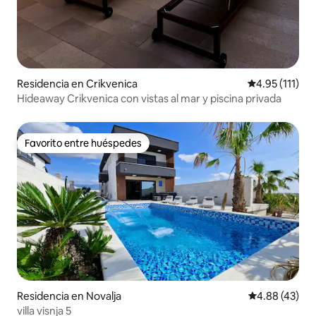
Residencia en Crikvenica
Calificación p
4.95 (111)
Hideaway Crikvenica con vistas al mar y piscina privada
Favorito entre huéspedes
Favorito entre huéspedes
Residencia en Novalja
Calificación 
4.88 (43)
villa visnja 5