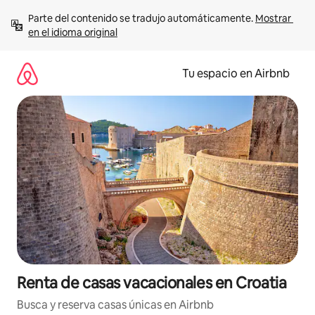
Ir
Parte del contenido se tradujo automáticamente. 
Mostrar 
al
en el idioma original
contenido
Tu espacio en Airbnb
Renta de casas vacacionales en Croatia
Busca y reserva casas únicas en Airbnb