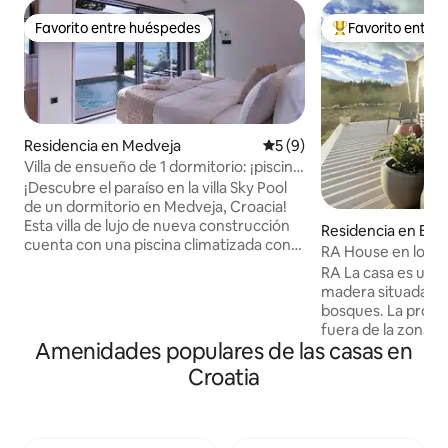
Favorito entre huéspedes
Favorito entre
Favorito entre huéspedes
De los mejores en
Residencia en Medveja
Calificación promedio: 5 de
5 (9)
Villa de ensueño de 1 dormitorio: ¡piscina
climatizada, jacuzzi y sauna!
¡Descubre el paraíso en la villa Sky Pool
de un dormitorio en Medveja, Croacia!
Esta villa de lujo de nueva construcción
Residencia en Bro
cuenta con una piscina climatizada con
RA House en los la
impresionantes vistas al mar. Disfruta de
RA La casa es una
una bañera de hidromasaje, sauna y
madera situada en
cena con barbacoa al aire libre en la
bosques. La propi
amplia terraza. En el interior, disfruta de
fuera de la zona po
una cocina totalmente amueblada, una
Amenidades populares de las casas en
carretera principa
acogedora sala de estar con un televisor
Parque Nacional de
Croatia
de alta definición de 65 pulgadas y un
La casa fue constr
elegante dormitorio con acceso directo
verano/otoño de 2022. El entor
al área de la piscina con terraza. Cada
HOUSE está lleno d
momento aquí promete tranquilidad y
lugares de picnic,