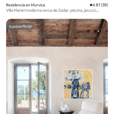
Residencia en Murvica
Calificación p
4.87 (39)
Villa Mariel moderna cerca de Zadar: piscina, jacuzzi,
gimnasio
Superanfitrión
Superanfitrión