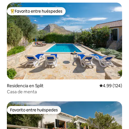
Favorito entre huéspedes
De los mejores en Favorito entre huéspedes
Residencia en Split
Calificación pr
4.99 (124)
Casa de menta
Favorito entre huéspedes
Favorito entre huéspedes