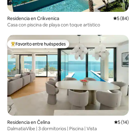
Residencia en Crikvenica
Calificaci
5 (84)
Casa con piscina de playa con toque artístico
Favorito entre huéspedes
De los mejores en Favorito entre huéspedes
Residencia en Čelina
Calificaci
5 (14)
DalmatiaVibe | 3 dormitorios | Piscina | Vista