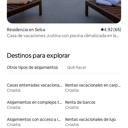
Residencia en Selca
Calificación p
4.92 (65)
Casa de vacaciones Justina con piscina climatizada en la
playa
Destinos para explorar
Otros tipos de alojamientos
Qué hacer
Casas enterradas vacacionales
Rentas vacacionales en carpas
Croatia
Croatia
Alojamientos en complejos turísticos
Renta de barcos
Croatia
Croatia
Alojamientos con acceso a la playa
Rentas vacacionales de lujo
Croatia
Croatia