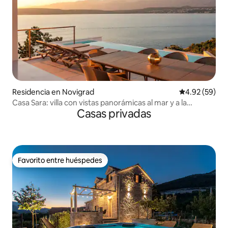
Residencia en Novigrad
Calificación p
4.92 (59)
Casa Sara: villa con vistas panorámicas al mar y a la
Casas privadas
montaña
Favorito entre huéspedes
Favorito entre huéspedes