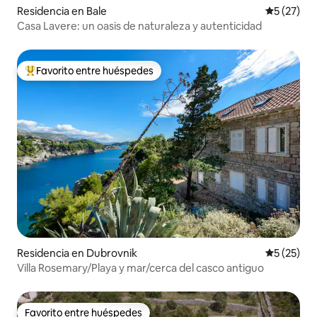
Residencia en Bale
Calificaci
5 (27)
Casa Lavere: un oasis de naturaleza y autenticidad
Favorito entre huéspedes
De los mejores en Favorito entre huéspedes
Residencia en Dubrovnik
Calificaci
5 (25)
Villa Rosemary/Playa y mar/cerca del casco antiguo
Favorito entre huéspedes