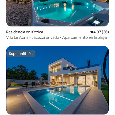
Residencia en Kozica
Calificación p
4.97 (36)
Villa Le Adria • Jacuzzi privado • Aparcamiento en la playa
Superanfitrión
Superanfitrión