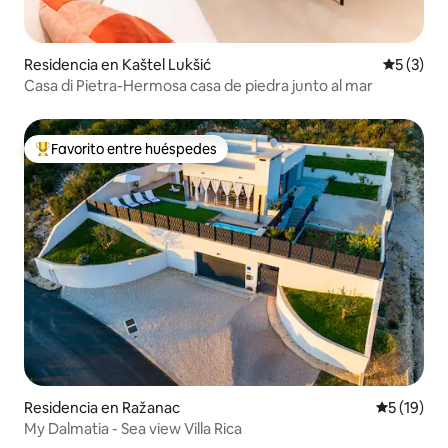
Residencia en Kaštel Lukšić
Calificac
5 (3)
Casa di Pietra-Hermosa casa de piedra junto al mar
Favorito entre huéspedes
De los mejores en Favorito entre huéspedes
Residencia en Ražanac
Calificaci
5 (19)
My Dalmatia - Sea view Villa Rica