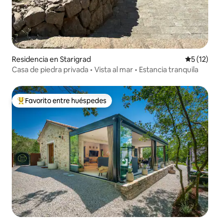
Residencia en Starigrad
Calificaci
5 (12)
Casa de piedra privada • Vista al mar • Estancia tranquila
Favorito entre huéspedes
De los mejores en Favorito entre huéspedes