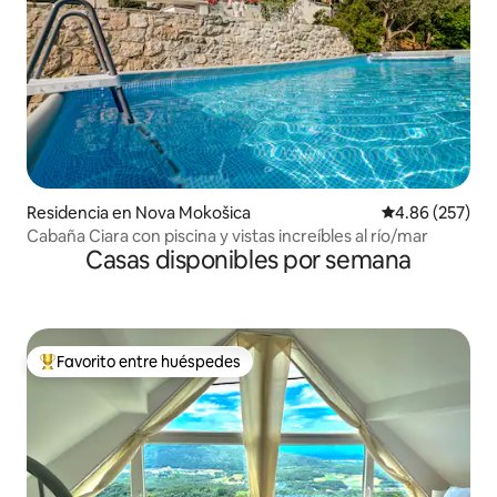
Residencia en Nova Mokošica
Calificación pr
4.86 (257)
Cabaña Ciara con piscina y vistas increíbles al río/mar
Casas disponibles por semana
Favorito entre huéspedes
De los mejores en Favorito entre huéspedes