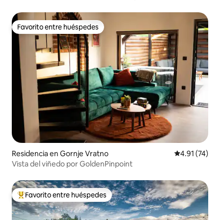
Favorito entre huéspedes
Favorito entre huéspedes
Residencia en Gornje Vratno
Calificación 
4.91 (74)
Vista del viñedo por GoldenPinpoint
Favorito entre huéspedes
De los mejores en Favorito entre huéspedes