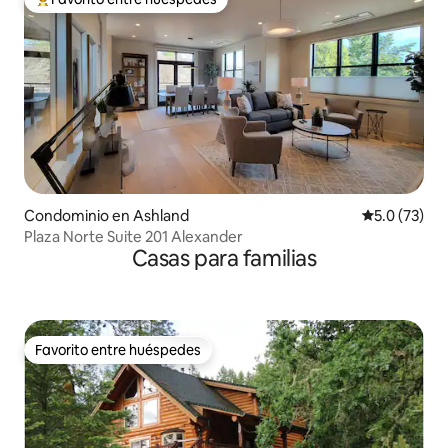
De los mejores en Favorito entre huéspedes
Condominio en Ashland
Calificación
5.0 (73)
Plaza Norte Suite 201 Alexander
Casas para familias
Favorito entre huéspedes
Favorito entre huéspedes