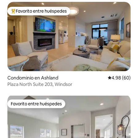
Favorito entre huéspedes
De los mejores en Favorito entre huéspedes
Condominio en Ashland
Calificación p
4.98 (60)
Plaza North Suite 203, Windsor
Favorito entre huéspedes
Favorito entre huéspedes