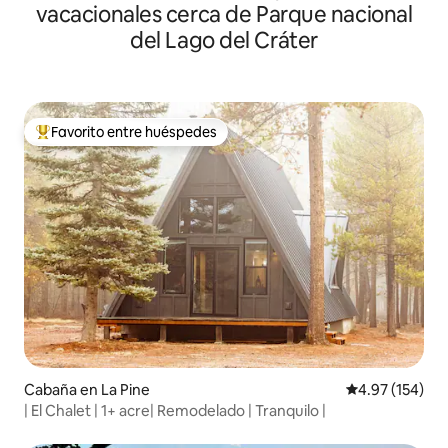
vacacionales cerca de Parque nacional
del Lago del Cráter
Favorito entre huéspedes
De los mejores en Favorito entre huéspedes
Cabaña en La Pine
Calificación p
4.97 (154)
| El Chalet | 1+ acre| Remodelado | Tranquilo |