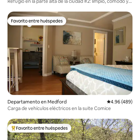
Refugio en la parte alta de la ciudad #2: limpio, cómodo y
espacioso
Favorito entre huéspedes
Favorito entre huéspedes
Departamento en Medford
Calificación pr
4.96 (489)
Carga de vehículos eléctricos en la suite Comice
Favorito entre huéspedes
De los mejores en Favorito entre huéspedes