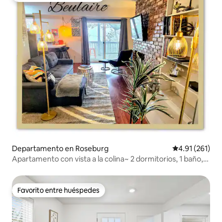
Departamento en Roseburg
Calificación p
4.91 (261)
Apartamento con vista a la colina~ 2 dormitorios, 1 baño,
cocina completa
Favorito entre huéspedes
Favorito entre huéspedes