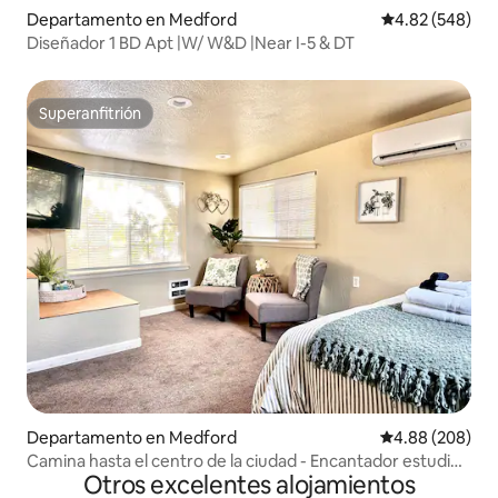
Departamento en Medford
Calificación pr
4.82 (548)
Diseñador 1 BD Apt |W/ W&D |Near I-5 & DT
Superanfitrión
Superanfitrión
Departamento en Medford
Calificación pr
4.88 (208)
Camina hasta el centro de la ciudad - Encantador estudio
Otros excelentes alojamientos
loft en el piso superior