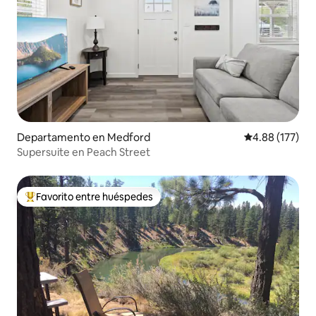
Departamento en Medford
Calificación p
4.88 (177)
Supersuite en Peach Street
Favorito entre huéspedes
De los mejores en Favorito entre huéspedes