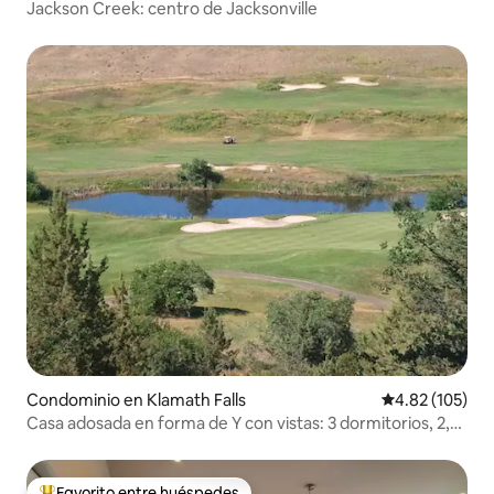
Jackson Creek: centro de Jacksonville
Condominio en Klamath Falls
Calificación p
4.82 (105)
Casa adosada en forma de Y con vistas: 3 dormitorios, 2,5
baños
Favorito entre huéspedes