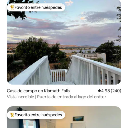
Favorito entre huéspedes
De los mejores en Favorito entre huéspedes
Casa de campo en Klamath Falls
Calificación pr
4.98 (240)
Vista increíble | Puerta de entrada al lago del cráter
Favorito entre huéspedes
De los mejores en Favorito entre huéspedes