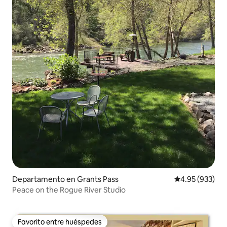
Departamento en Grants Pass
Calificación pr
4.95 (933)
Peace on the Rogue River Studio
Favorito entre huéspedes
Favorito entre huéspedes