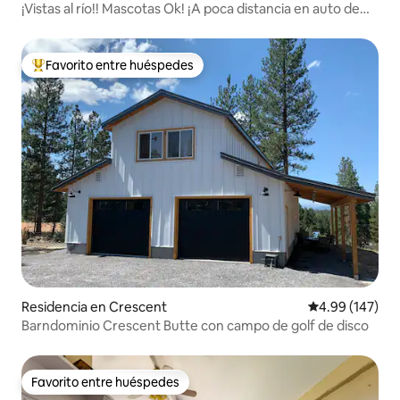
¡Vistas al río!! Mascotas Ok! ¡A poca distancia en auto de
Crater Lake!
Favorito entre huéspedes
De los mejores en Favorito entre huéspedes
Residencia en Crescent
Calificación pr
4.99 (147)
Barndominio Crescent Butte con campo de golf de disco
Favorito entre huéspedes
Favorito entre huéspedes