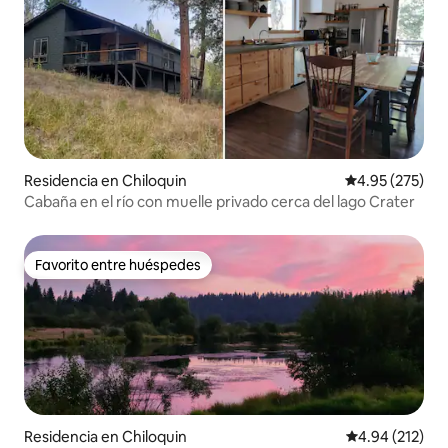
Residencia en Chiloquin
Calificación pr
4.95 (275)
Cabaña en el río con muelle privado cerca del lago Crater
Favorito entre huéspedes
Favorito entre huéspedes
Residencia en Chiloquin
Calificación p
4.94 (212)