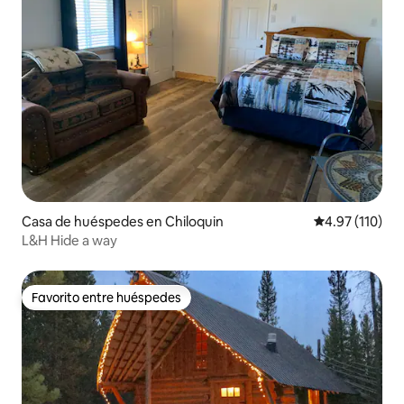
Casa de huéspedes en Chiloquin
Calificación p
4.97 (110)
L&H Hide a way
Favorito entre huéspedes
Favorito entre huéspedes