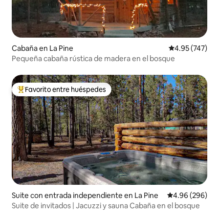
Cabaña en La Pine
Calificación pr
4.95 (747)
Pequeña cabaña rústica de madera en el bosque
Favorito entre huéspedes
De los mejores en Favorito entre huéspedes
Suite con entrada independiente en La Pine
Calificación pr
4.96 (296)
Suite de invitados | Jacuzzi y sauna Cabaña en el bosque