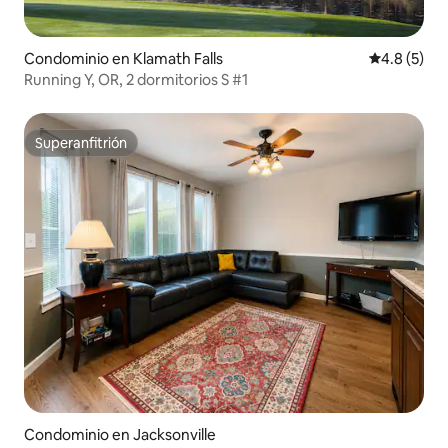
Condominio en Klamath Falls
Calificació
4.8 (5)
Running Y, OR, 2 dormitorios S #1
Superanfitrión
Superanfitrión
Condominio en Jacksonville