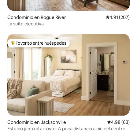
Condominio en Rogue River
Calificación p
4.91 (207)
La suite ejecutiva
Favorito entre huéspedes
De los mejores en Favorito entre huéspedes
Condominio en Jacksonville
Calificación p
4.98 (63)
Estudio junto al arroyo • A poca distancia a pie del centro y
de Britt