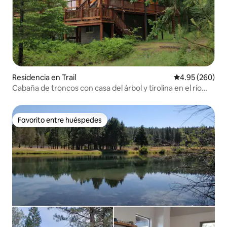
Residencia en Trail
Calificación pr
4.95 (260)
Cabaña de troncos con casa del árbol y tirolina en el río
Rogue.
Favorito entre huéspedes
Favorito entre huéspedes