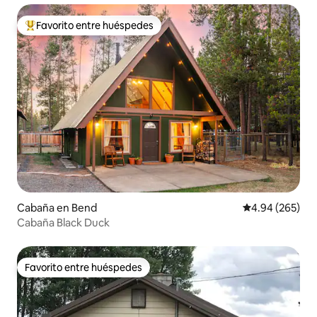
Favorito entre huéspedes
De los mejores en Favorito entre huéspedes
Cabaña en Bend
Calificación pr
4.94 (265)
Cabaña Black Duck
Favorito entre huéspedes
Favorito entre huéspedes