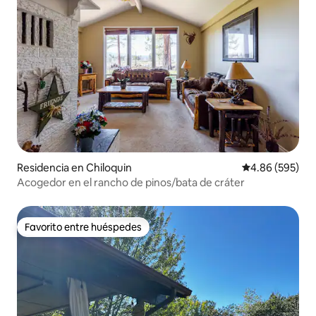
Residencia en Chiloquin
Calificación pr
4.86 (595)
Acogedor en el rancho de pinos/bata de cráter
Favorito entre huéspedes
Favorito entre huéspedes