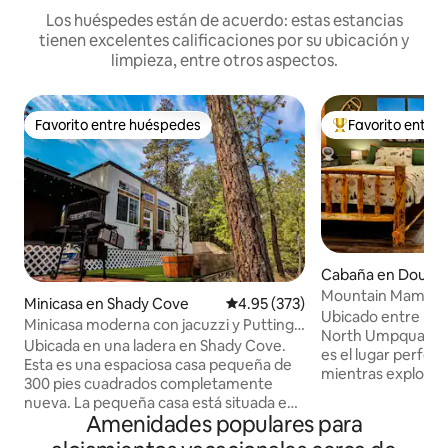
Los huéspedes están de acuerdo: estas estancias
tienen excelentes calificaciones por su ubicación y
limpieza, entre otros aspectos.
Favorito entre huéspedes
Favorito entre
Favorito entre huéspedes
De los mejores en
Cabaña en Dougla
Mountain Mama Lod
Minicasa en Shady Cove
Calificación promedio: 4.95 de 5
4.95 (373)
North Umpqua
Ubicado entre los 
Minicasa moderna con jacuzzi y Putting
North Umpqua, M
Green
Ubicada en una ladera en Shady Cove.
es el lugar perfec
Esta es una espaciosa casa pequeña de
mientras exploras
300 pies cuadrados completamente
unos 45 minutos e
nueva. La pequeña casa está situada en
norte del Parque N
Amenidades populares para
nuestra propiedad privada. Pedimos a
Park, Lemolo y Di
nuestros huéspedes que sean