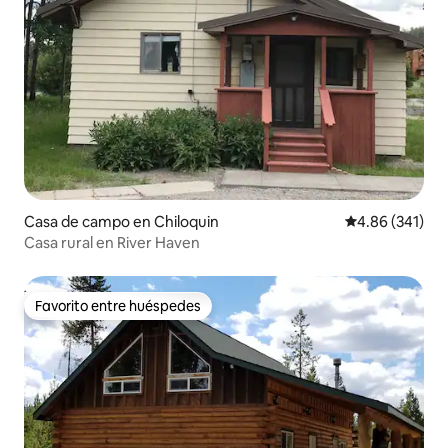
Casa de campo en Chiloquin
Calificación pr
4.86 (341)
Casa rural en River Haven
Favorito entre huéspedes
Favorito entre huéspedes