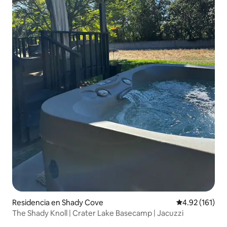
Residencia en Shady Cove
Calificación p
4.92 (161)
The Shady Knoll | Crater Lake Basecamp | Jacuzzi