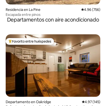
Residencia en La Pine
Calificación pr
4.96 (756)
Escapada entre pinos
Departamentos con aire acondicionado
Favorito entre huéspedes
De los mejores en Favorito entre huéspedes
Departamento en Oakridge
Calificación p
4.97 (145)