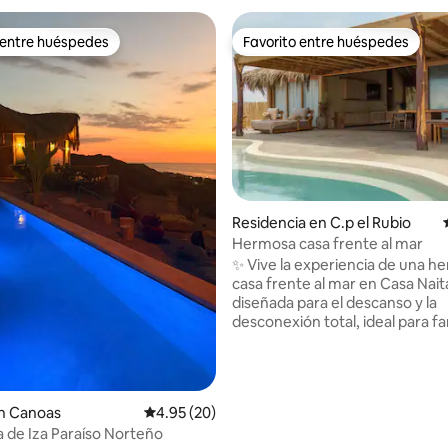
 entre huéspedes
Favorito entre huéspedes
 entre huéspedes
Favorito entre huéspedes
Residencia en C.p el Rubio
Hermosa casa frente al mar
✨ Vive la experiencia de una h
casa frente al mar en Casa Nait
diseñada para el descanso y la
desconexión total, ideal para fa
amigos. 💦Baños amplios con a
directo desde la playa. 🥘Cocina
totalmente equipada con horno
y parrilla. 🌅Terraza amplia con 
 4.85 de 5; 80 evaluaciones
n Canoas
Calificación promedio: 4.95 de 5; 20 evaluac
4.95 (20)
espectacular al mar. 🌊 Piscina 
 de Iza Paraíso Norteño
ideal para el cuidado de la piel y 