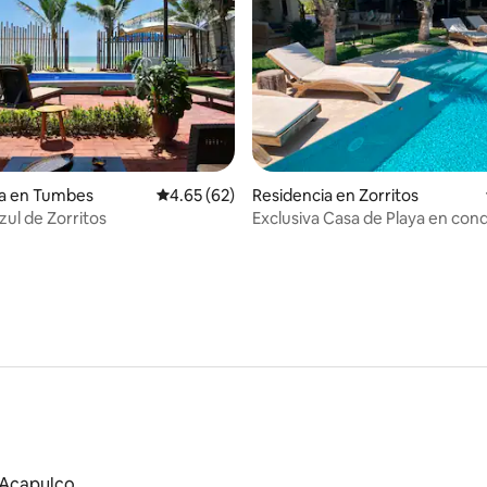
ia en Tumbes
Calificación promedio: 4.65 de 5; 62 evaluac
4.65 (62)
Residencia en Zorritos
 4.87 de 5; 15 evaluaciones
zul de Zorritos
Exclusiva Casa de Playa en con
Cabo Merlin
 Acapulco