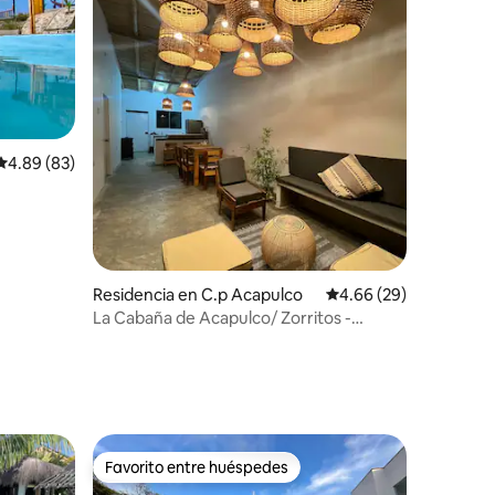
Calificación promedio: 4.89 de 5; 83 evaluaciones
4.89 (83)
Residencia en C.p Acapulco
Calificación promedio:
4.66 (29)
La Cabaña de Acapulco/ Zorritos -
Tumbes
iones
Favorito entre huéspedes
Favorito entre huéspedes