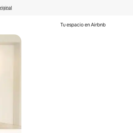
riginal
Tu espacio en Airbnb
ien tocando y deslizando la pantalla.