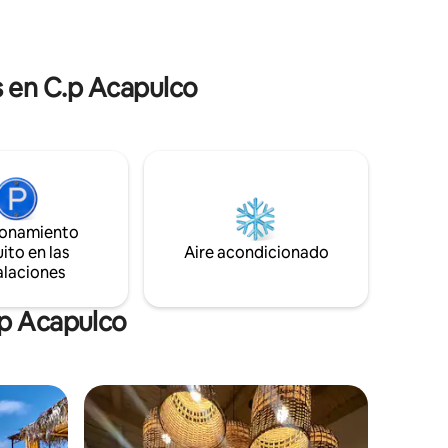
ardianía y
hermosos y un ambiente perfecto para
es
relajarte.
cupes por
s en C.p Acapulco
ionamiento
ito en las
Aire acondicionado
alaciones
.p Acapulco