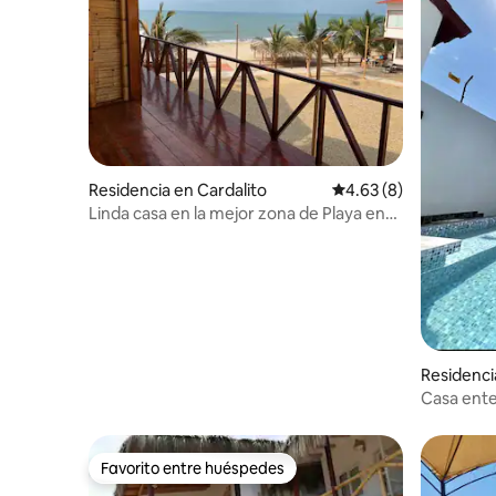
Residencia en Cardalito
Calificación promedio
4.63 (8)
Linda casa en la mejor zona de Playa en
Zorritos
Residenci
Casa ente
Acapulco
Favorito entre huéspedes
Favorito entre huéspedes