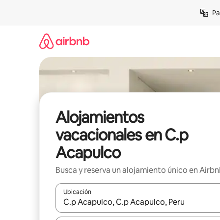
Ir
Pa
al
contenido
Alojamientos
vacacionales en C.p
Acapulco
Busca y reserva un alojamiento único en Airb
Ubicación
Cuando los resultados estén disponibles, podrás na