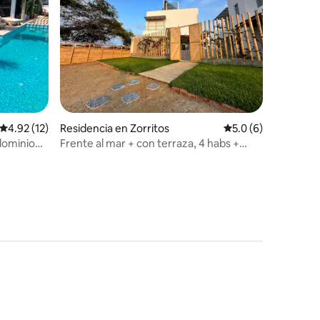
iones
Calificación promedio: 4.92 de 5; 12 evaluaciones
4.92 (12)
Residencia en Zorritos
Calificación promed
5.0 (6)
dominio
Frente al mar + con terraza, 4 habs +
parrilla