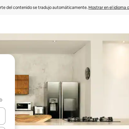
rte del contenido se tradujo automáticamente. 
Mostrar en el idioma o
nb
vegar usando las teclas de las flechas hacia arriba y hacia abajo, o b