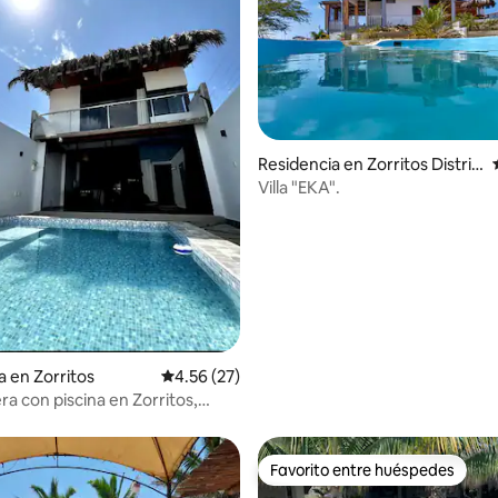
Residencia en Zorritos Distric
t
Villa "EKA".
: 4.63 de 5; 8 evaluaciones
a en Zorritos
Calificación promedio: 4.56 de 5; 27 evaluac
4.56 (27)
ra con piscina en Zorritos,
Favorito entre huéspedes
Favorito entre huéspedes