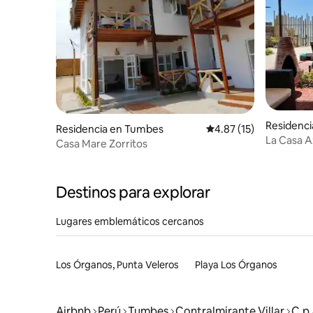
Residenc
Residencia en Tumbes
Calificación promedio:
4.87 (15)
La Casa A
Casa Mare Zorritos
Destinos para explorar
Lugares emblemáticos cercanos
Los Órganos, Punta Veleros
Playa Los Órganos
Airbnb
Perú
Tumbes
Contralmirante Villar
C.p