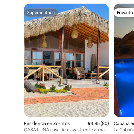
Superanfitrión
Favorito
Superanfitrión
Favorito
Residencia en Zorritos
Calificación promedio:
4.85 (80)
Cabaña e
CASA LUNA casa de playa, frente al mar
La Cabaña