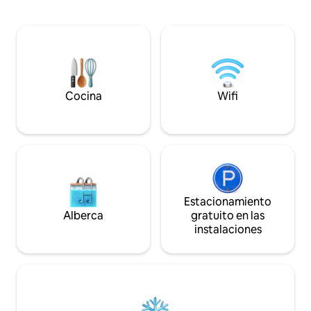
disfruten! El fuerte tiene un calentador,
tardías. Café gratis. 1 persona = 1
un loft con un futó
huésped, 2 personas = 2 huéspedes. NO
inteligente (sin ser
SE ADMITEN MASCOTAS a menos que
que se puede utili
sean animales de servicio, en cuyo caso
en streaming si se
se agrega un cargo de limpieza de $10.
de acceso de inter
Gallinas de la pradera y terneros en la
cabaña no tiene ser
primavera. SIN TARIFAS, solo
de internet… ¡Esa e
Cocina
Wifi
tarifas/impuestos de Airbnb.
refugio!
Estacionamiento
Alberca
gratuito en las
instalaciones