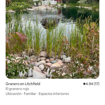
Granero en Litchfield
Calificación 
4.94 (17)
El granero rojo
Ubicación
·
Familiar
·
Espacios interiores