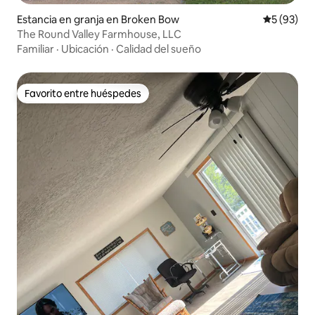
Estancia en granja en Broken Bow
Calificaci
5 (93)
The Round Valley Farmhouse, LLC
Familiar
·
Ubicación
·
Calidad del sueño
Favorito entre huéspedes
Favorito entre huéspedes