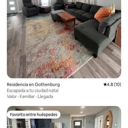
Residencia en Gothenburg
Calificación
4.8 (10)
Escapada a tu ciudad natal
Valor
·
Familiar
·
Llegada
Favorito entre huéspedes
Favorito entre huéspedes