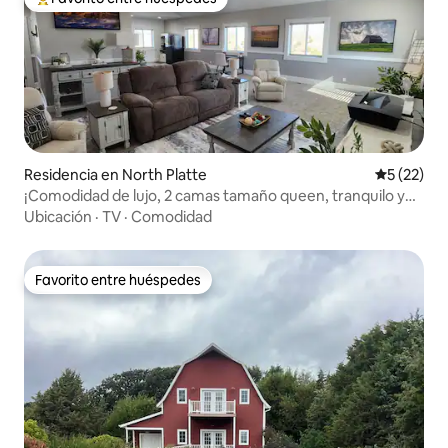
De los mejores en Favorito entre huéspedes
Residencia en North Platte
Calificaci
5 (22)
¡Comodidad de lujo, 2 camas tamaño queen, tranquilo y
relajante!
Ubicación
·
TV
·
Comodidad
Favorito entre huéspedes
Favorito entre huéspedes