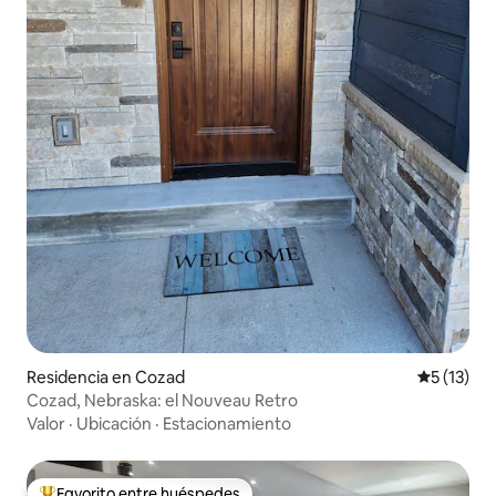
Residencia en Cozad
Calificaci
5 (13)
Cozad, Nebraska: el Nouveau Retro
Valor
·
Ubicación
·
Estacionamiento
Favorito entre huéspedes