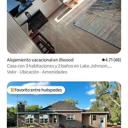
Alojamiento vacacional en Elwood
Calificación 
4.71 (48)
Casa con 3 habitaciones y 2 baños en Lake Johnson,
Nebraska
Valor
·
Ubicación
·
Amenidades
Favorito entre huéspedes
De los mejores en Favorito entre huéspedes