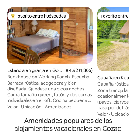
Favorito entre huéspedes
Favorito entre h
De los mejores en Favorito entre huéspedes
Favorito entre h
Estancia en granja en Got
Calificación promedio: 4.92 de 5; 
4.92 (1,305)
henburg
Bunkhouse on Working Ranch. Escucha
Cabaña en Kearn
las gallinas de la pradera.
Barraca rústica, acogedora y bien
Cabaña rústica
diseñada. Quédate una o dos noches.
Zona tranquila y ai
Cama tamaño queen, futón y dos camas
ocasionalmente hay
individuales en el loft. Cocina pequeña y
(pavos, ciervos). El arroyo Turkey Creek
baño completo. Pasea entre los árboles,
Valor
·
Ubicación
·
Amenidades
pasa por detrás de
los campos y los caminos (bajo tu propia
estanque muy peq
Valor
·
Ubicación
·
responsabilidad). Hermosos sonidos de
Amenidades populares de los
cabaña en el que se 
aves. Interactúa con gatos y perros.
un «fuerte» para ni
alojamientos vacacionales en Cozad
Observación de estrellas. Teléfono,
cabaña principal p
Internet y WiFi. Se aceptan llegadas